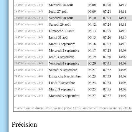
Mercredi 26 août
06:08
07:20
14:12
13 Rabi' al-awwal 1448
Jeudi 27 août
06:09
07:21
14:11
14 Rabi' al-awwal 1448
Vendredi 28 août
06:10
07:23
14:11
15 Rabi' al-awwal 1448
Samedi 29 août
06:12
07:24
14:11
16 Rabi' al-awwal 1448
Dimanche 30 août
06:13
07:25
14:10
17 Rabi' al-awwal 1448
Lundi 31 août
06:15
07:26
14:10
18 Rabi' al-awwal 1448
Mardi 1 septembre
06:16
07:27
14:10
19 Rabi' al-awwal 1448
Mercredi 2 septembre
06:17
07:28
14:09
20 Rabi' al-awwal 1448
Jeudi 3 septembre
06:19
07:30
14:09
21 Rabi' al-awwal 1448
Vendredi 4 septembre
06:20
07:31
14:09
22 Rabi' al-awwal 1448
Samedi 5 septembre
06:21
07:32
14:08
23 Rabi' al-awwal 1448
Dimanche 6 septembre
06:23
07:33
14:08
24 Rabi' al-awwal 1448
Lundi 7 septembre
06:24
07:34
14:08
25 Rabi' al-awwal 1448
Mardi 8 septembre
06:25
07:35
14:07
26 Rabi' al-awwal 1448
Mercredi 9 septembre
06:27
07:37
14:07
27 Rabi' al-awwal 1448
* Attention, le shuruq n'est pas une prière ! C'est simplement l'heure avant laquelle l
Précision