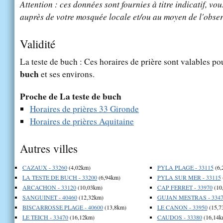
Attention : ces données sont fournies à titre indicatif, vou
auprès de votre mosquée locale et/ou au moyen de l'obser
Validité
La teste de buch : Ces horaires de prière sont valables pou
buch
et ses environs.
Proche de La teste de buch
Horaires de prières 33 Gironde
Horaires de prières Aquitaine
Autres villes
CAZAUX - 33260
(4,02km)
PYLA PLAGE - 33115
(6,
LA TESTE DE BUCH - 33200
(6,94km)
PYLA SUR MER - 33115
ARCACHON - 33120
(10,03km)
CAP FERRET - 33970
(10
SANGUINET - 40460
(12,32km)
GUJAN MESTRAS - 3347
BISCARROSSE PLAGE - 40600
(13,8km)
LE CANON - 33950
(15,7
LE TEICH - 33470
(16,12km)
CAUDOS - 33380
(16,14k