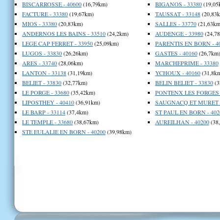
BISCARROSSE - 40600
(16,79km)
BIGANOS - 33380
(19,05
FACTURE - 33380
(19,67km)
TAUSSAT - 33148
(20,83
MIOS - 33380
(20,83km)
SALLES - 33770
(21,63km
ANDERNOS LES BAINS - 33510
(24,2km)
AUDENGE - 33980
(24,7
LEGE CAP FERRET - 33950
(25,09km)
PARENTIS EN BORN - 4
LUGOS - 33830
(26,26km)
GASTES - 40160
(26,7km
ARES - 33740
(28,06km)
MARCHEPRIME - 33380
LANTON - 33138
(31,19km)
YCHOUX - 40160
(31,8k
BELIET - 33830
(32,77km)
BELIN BELIET - 33830
(3
LE PORGE - 33680
(35,42km)
PONTENX LES FORGES -
LIPOSTHEY - 40410
(36,91km)
SAUGNACQ ET MURET -
LE BARP - 33114
(37,4km)
ST PAUL EN BORN - 402
LE TEMPLE - 33680
(38,67km)
AUREILHAN - 40200
(38
STE EULALIE EN BORN - 40200
(39,98km)