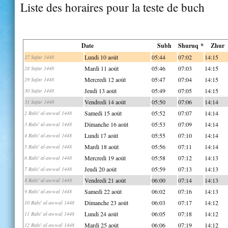
Liste des horaires pour la teste de buch
Date
Subh
Shuruq *
Zhur
Lundi 10 août
05:44
07:02
14:15
27 Safar 1448
Mardi 11 août
05:46
07:03
14:15
28 Safar 1448
Mercredi 12 août
05:47
07:04
14:15
29 Safar 1448
Jeudi 13 août
05:49
07:05
14:15
30 Safar 1448
Vendredi 14 août
05:50
07:06
14:14
31 Safar 1448
Samedi 15 août
05:52
07:07
14:14
2 Rabi' al-awwal 1448
Dimanche 16 août
05:53
07:09
14:14
3 Rabi' al-awwal 1448
Lundi 17 août
05:55
07:10
14:14
4 Rabi' al-awwal 1448
Mardi 18 août
05:56
07:11
14:14
5 Rabi' al-awwal 1448
Mercredi 19 août
05:58
07:12
14:13
6 Rabi' al-awwal 1448
Jeudi 20 août
05:59
07:13
14:13
7 Rabi' al-awwal 1448
Vendredi 21 août
06:00
07:14
14:13
8 Rabi' al-awwal 1448
Samedi 22 août
06:02
07:16
14:13
9 Rabi' al-awwal 1448
Dimanche 23 août
06:03
07:17
14:12
10 Rabi' al-awwal 1448
Lundi 24 août
06:05
07:18
14:12
11 Rabi' al-awwal 1448
Mardi 25 août
06:06
07:19
14:12
12 Rabi' al-awwal 1448