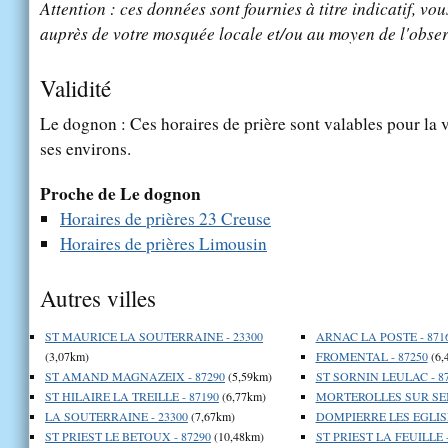
Attention : ces données sont fournies à titre indicatif, vou
auprès de votre mosquée locale et/ou au moyen de l'obser
Validité
Le dognon : Ces horaires de prière sont valables pour la 
ses environs.
Proche de Le dognon
Horaires de prières 23 Creuse
Horaires de prières Limousin
Autres villes
ST MAURICE LA SOUTERRAINE - 23300
ARNAC LA POSTE - 871
(3,07km)
FROMENTAL - 87250
(6,
ST AMAND MAGNAZEIX - 87290
(5,59km)
ST SORNIN LEULAC - 8
ST HILAIRE LA TREILLE - 87190
(6,77km)
MORTEROLLES SUR SEM
LA SOUTERRAINE - 23300
(7,67km)
DOMPIERRE LES EGLISE
ST PRIEST LE BETOUX - 87290
(10,48km)
ST PRIEST LA FEUILLE -