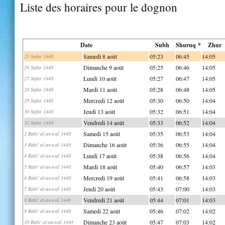
Liste des horaires pour le dognon
Date
Subh
Shuruq *
Zhur
Samedi 8 août
05:23
06:45
14:05
25 Safar 1448
Dimanche 9 août
05:25
06:46
14:05
26 Safar 1448
Lundi 10 août
05:27
06:47
14:05
27 Safar 1448
Mardi 11 août
05:28
06:48
14:05
28 Safar 1448
Mercredi 12 août
05:30
06:50
14:04
29 Safar 1448
Jeudi 13 août
05:32
06:51
14:04
30 Safar 1448
Vendredi 14 août
05:33
06:52
14:04
31 Safar 1448
Samedi 15 août
05:35
06:53
14:04
2 Rabi' al-awwal 1448
Dimanche 16 août
05:36
06:55
14:04
3 Rabi' al-awwal 1448
Lundi 17 août
05:38
06:56
14:04
4 Rabi' al-awwal 1448
Mardi 18 août
05:40
06:57
14:03
5 Rabi' al-awwal 1448
Mercredi 19 août
05:41
06:58
14:03
6 Rabi' al-awwal 1448
Jeudi 20 août
05:43
07:00
14:03
7 Rabi' al-awwal 1448
Vendredi 21 août
05:44
07:01
14:03
8 Rabi' al-awwal 1448
Samedi 22 août
05:46
07:02
14:02
9 Rabi' al-awwal 1448
Dimanche 23 août
05:47
07:03
14:02
10 Rabi' al-awwal 1448