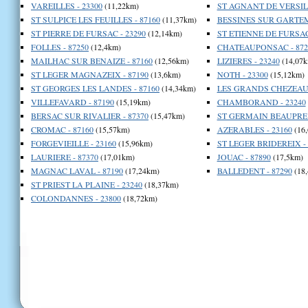
VAREILLES - 23300
(11,22km)
ST AGNANT DE VERSILL
ST SULPICE LES FEUILLES - 87160
(11,37km)
BESSINES SUR GARTEMP
ST PIERRE DE FURSAC - 23290
(12,14km)
ST ETIENNE DE FURSAC 
FOLLES - 87250
(12,4km)
CHATEAUPONSAC - 872
MAILHAC SUR BENAIZE - 87160
(12,56km)
LIZIERES - 23240
(14,07k
ST LEGER MAGNAZEIX - 87190
(13,6km)
NOTH - 23300
(15,12km)
ST GEORGES LES LANDES - 87160
(14,34km)
LES GRANDS CHEZEAUX
VILLEFAVARD - 87190
(15,19km)
CHAMBORAND - 23240
BERSAC SUR RIVALIER - 87370
(15,47km)
ST GERMAIN BEAUPRE -
CROMAC - 87160
(15,57km)
AZERABLES - 23160
(16
FORGEVIEILLE - 23160
(15,96km)
ST LEGER BRIDEREIX - 
LAURIERE - 87370
(17,01km)
JOUAC - 87890
(17,5km)
MAGNAC LAVAL - 87190
(17,24km)
BALLEDENT - 87290
(18
ST PRIEST LA PLAINE - 23240
(18,37km)
COLONDANNES - 23800
(18,72km)