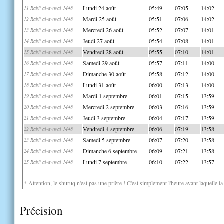
Lundi 24 août
05:49
07:05
14:02
11 Rabi' al-awwal 1448
Mardi 25 août
05:51
07:06
14:02
12 Rabi' al-awwal 1448
Mercredi 26 août
05:52
07:07
14:01
13 Rabi' al-awwal 1448
Jeudi 27 août
05:54
07:08
14:01
14 Rabi' al-awwal 1448
Vendredi 28 août
05:55
07:10
14:01
15 Rabi' al-awwal 1448
Samedi 29 août
05:57
07:11
14:00
16 Rabi' al-awwal 1448
Dimanche 30 août
05:58
07:12
14:00
17 Rabi' al-awwal 1448
Lundi 31 août
06:00
07:13
14:00
18 Rabi' al-awwal 1448
Mardi 1 septembre
06:01
07:15
13:59
19 Rabi' al-awwal 1448
Mercredi 2 septembre
06:03
07:16
13:59
20 Rabi' al-awwal 1448
Jeudi 3 septembre
06:04
07:17
13:59
21 Rabi' al-awwal 1448
Vendredi 4 septembre
06:06
07:19
13:58
22 Rabi' al-awwal 1448
Samedi 5 septembre
06:07
07:20
13:58
23 Rabi' al-awwal 1448
Dimanche 6 septembre
06:09
07:21
13:58
24 Rabi' al-awwal 1448
Lundi 7 septembre
06:10
07:22
13:57
25 Rabi' al-awwal 1448
* Attention, le shuruq n'est pas une prière ! C'est simplement l'heure avant laquelle l
Précision