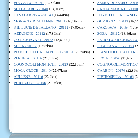
FOZZANO - 20143
(12,52km)
SERRA DI FERRO - 2014
SOLLACARO - 20140
(13,01km)
SANTA MARIA FIGANIE
CASALABRIVA - 20140
(14,44km)
LORETO DI TALLANO - 
MONACIA D AULLENE - 20171
(16,19km)
OLMICCIA - 20112
(16,5
STE LUCIE DE TALLANO - 20112
(17,05km)
CARGIACA - 20164
(17,8
ALTAGENE - 20112
(17,89km)
ZOZA - 20112
(18,46km)
COTI CHIAVARI - 20138
(18,83km)
PETRETO BICCHISANO -
MELA - 20112
(19,25km)
PILA CANALE - 20123
(2
PIANOTTOLI CALDARELLO - 20131
(20,56km)
PIANOTOLLI CALDAREL
ZERUBIA - 20116
(21,26km)
LEVIE - 20170
(21,67km)
COGNOCOLI MONTICHI - 20123
(22,15km)
COGNOCOLI MONTICCHI
MOCA CROCE - 20140
(22,67km)
CARBINI - 20170
(22,86k
AULLENE - 20116
(22,9km)
PIETROSELLA - 20166
(2
PORTICCIO - 20166
(23,05km)