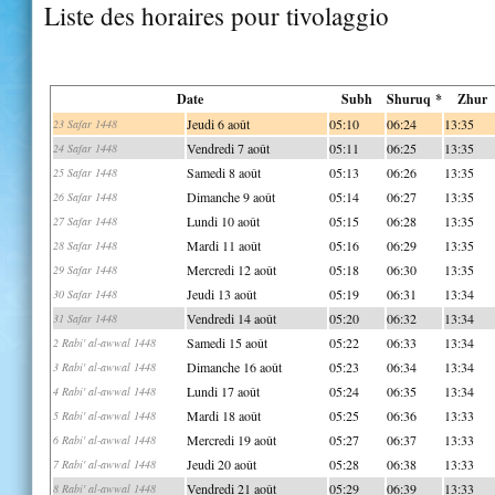
Liste des horaires pour tivolaggio
Date
Subh
Shuruq *
Zhur
Jeudi 6 août
05:10
06:24
13:35
23 Safar 1448
Vendredi 7 août
05:11
06:25
13:35
24 Safar 1448
Samedi 8 août
05:13
06:26
13:35
25 Safar 1448
Dimanche 9 août
05:14
06:27
13:35
26 Safar 1448
Lundi 10 août
05:15
06:28
13:35
27 Safar 1448
Mardi 11 août
05:16
06:29
13:35
28 Safar 1448
Mercredi 12 août
05:18
06:30
13:35
29 Safar 1448
Jeudi 13 août
05:19
06:31
13:34
30 Safar 1448
Vendredi 14 août
05:20
06:32
13:34
31 Safar 1448
Samedi 15 août
05:22
06:33
13:34
2 Rabi' al-awwal 1448
Dimanche 16 août
05:23
06:34
13:34
3 Rabi' al-awwal 1448
Lundi 17 août
05:24
06:35
13:34
4 Rabi' al-awwal 1448
Mardi 18 août
05:25
06:36
13:33
5 Rabi' al-awwal 1448
Mercredi 19 août
05:27
06:37
13:33
6 Rabi' al-awwal 1448
Jeudi 20 août
05:28
06:38
13:33
7 Rabi' al-awwal 1448
Vendredi 21 août
05:29
06:39
13:33
8 Rabi' al-awwal 1448