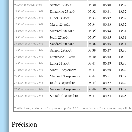
Samedi 22 août
05:30
06:40
13:32
9 Rabi' al-awwal 1448
Dimanche 23 août
05:32
06:41
13:32
10 Rabi' al-awwal 1448
Lundi 24 août
05:33
06:42
13:32
11 Rabi' al-awwal 1448
Mardi 25 août
05:34
06:43
13:32
12 Rabi' al-awwal 1448
Mercredi 26 août
05:35
06:44
13:31
13 Rabi' al-awwal 1448
Jeudi 27 août
05:37
06:45
13:31
14 Rabi' al-awwal 1448
Vendredi 28 août
05:38
06:46
13:31
15 Rabi' al-awwal 1448
Samedi 29 août
05:39
06:47
13:30
16 Rabi' al-awwal 1448
Dimanche 30 août
05:40
06:48
13:30
17 Rabi' al-awwal 1448
Lundi 31 août
05:41
06:49
13:30
18 Rabi' al-awwal 1448
Mardi 1 septembre
05:43
06:50
13:29
19 Rabi' al-awwal 1448
Mercredi 2 septembre
05:44
06:51
13:29
20 Rabi' al-awwal 1448
Jeudi 3 septembre
05:45
06:52
13:29
21 Rabi' al-awwal 1448
Vendredi 4 septembre
05:46
06:53
13:29
22 Rabi' al-awwal 1448
Samedi 5 septembre
05:47
06:54
13:28
23 Rabi' al-awwal 1448
* Attention, le shuruq n'est pas une prière ! C'est simplement l'heure avant laquelle l
Précision