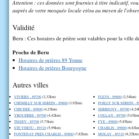
Attention : ces données sont fournies à titre indicatif, vou
auprès de votre mosquée locale et/ou au moyen de l'obser
Validité
Beru : Ces horaires de prière sont valables pour la ville 
Proche de Beru
Horaires de prières 89 Yonne
Horaires de prières Bourgogne
Autres villes
VIVIERS - 89700
(2,32km)
FLEYS - 89800
(2,54km)
CHEMILLY SUR SEREIN - 89800
(3,92km)
POILLY SUR SEREIN - 8
CHICHEE - 89800
(4,23km)
SERRIGNY - 89700
(4,24
YROUERRE - 89700
(4,42km)
COLLAN - 89700
(5,03km
TISSEY - 89700
(5,73km)
FYE - 89800
(5,85km)
STE VERTU - 89310
(5,99km)
CHABLIS - 89800
(6,82k
FONTENAY PRES CHABLIS - 89800
(7,82km)
MOLAY - 89310
(8,22km)