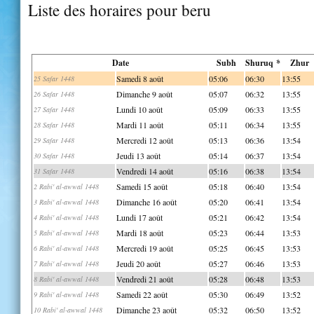
Liste des horaires pour beru
Date
Subh
Shuruq *
Zhur
Samedi 8 août
05:06
06:30
13:55
25 Safar 1448
Dimanche 9 août
05:07
06:32
13:55
26 Safar 1448
Lundi 10 août
05:09
06:33
13:55
27 Safar 1448
Mardi 11 août
05:11
06:34
13:55
28 Safar 1448
Mercredi 12 août
05:13
06:36
13:54
29 Safar 1448
Jeudi 13 août
05:14
06:37
13:54
30 Safar 1448
Vendredi 14 août
05:16
06:38
13:54
31 Safar 1448
Samedi 15 août
05:18
06:40
13:54
2 Rabi' al-awwal 1448
Dimanche 16 août
05:20
06:41
13:54
3 Rabi' al-awwal 1448
Lundi 17 août
05:21
06:42
13:54
4 Rabi' al-awwal 1448
Mardi 18 août
05:23
06:44
13:53
5 Rabi' al-awwal 1448
Mercredi 19 août
05:25
06:45
13:53
6 Rabi' al-awwal 1448
Jeudi 20 août
05:27
06:46
13:53
7 Rabi' al-awwal 1448
Vendredi 21 août
05:28
06:48
13:53
8 Rabi' al-awwal 1448
Samedi 22 août
05:30
06:49
13:52
9 Rabi' al-awwal 1448
Dimanche 23 août
05:32
06:50
13:52
10 Rabi' al-awwal 1448