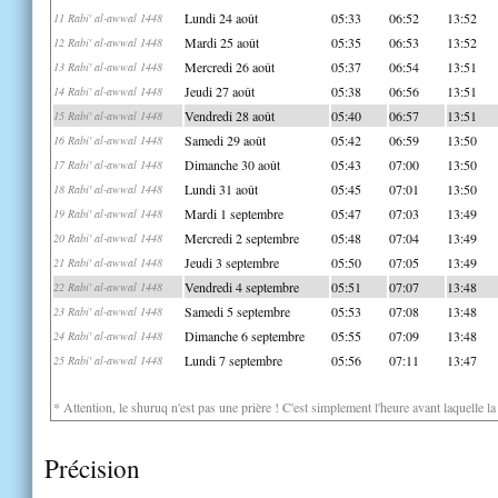
Lundi 24 août
05:33
06:52
13:52
11 Rabi' al-awwal 1448
Mardi 25 août
05:35
06:53
13:52
12 Rabi' al-awwal 1448
Mercredi 26 août
05:37
06:54
13:51
13 Rabi' al-awwal 1448
Jeudi 27 août
05:38
06:56
13:51
14 Rabi' al-awwal 1448
Vendredi 28 août
05:40
06:57
13:51
15 Rabi' al-awwal 1448
Samedi 29 août
05:42
06:59
13:50
16 Rabi' al-awwal 1448
Dimanche 30 août
05:43
07:00
13:50
17 Rabi' al-awwal 1448
Lundi 31 août
05:45
07:01
13:50
18 Rabi' al-awwal 1448
Mardi 1 septembre
05:47
07:03
13:49
19 Rabi' al-awwal 1448
Mercredi 2 septembre
05:48
07:04
13:49
20 Rabi' al-awwal 1448
Jeudi 3 septembre
05:50
07:05
13:49
21 Rabi' al-awwal 1448
Vendredi 4 septembre
05:51
07:07
13:48
22 Rabi' al-awwal 1448
Samedi 5 septembre
05:53
07:08
13:48
23 Rabi' al-awwal 1448
Dimanche 6 septembre
05:55
07:09
13:48
24 Rabi' al-awwal 1448
Lundi 7 septembre
05:56
07:11
13:47
25 Rabi' al-awwal 1448
* Attention, le shuruq n'est pas une prière ! C'est simplement l'heure avant laquelle l
Précision