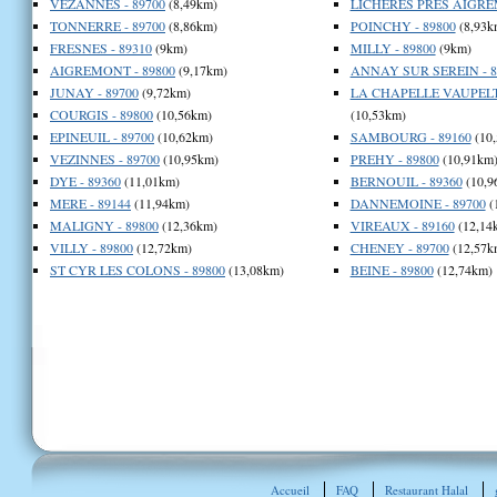
VEZANNES - 89700
(8,49km)
LICHERES PRES AIGREM
TONNERRE - 89700
(8,86km)
POINCHY - 89800
(8,93k
FRESNES - 89310
(9km)
MILLY - 89800
(9km)
AIGREMONT - 89800
(9,17km)
ANNAY SUR SEREIN - 8
JUNAY - 89700
(9,72km)
LA CHAPELLE VAUPELTE
COURGIS - 89800
(10,56km)
(10,53km)
EPINEUIL - 89700
(10,62km)
SAMBOURG - 89160
(10
VEZINNES - 89700
(10,95km)
PREHY - 89800
(10,91km
DYE - 89360
(11,01km)
BERNOUIL - 89360
(10,9
MERE - 89144
(11,94km)
DANNEMOINE - 89700
(
MALIGNY - 89800
(12,36km)
VIREAUX - 89160
(12,14
VILLY - 89800
(12,72km)
CHENEY - 89700
(12,57k
ST CYR LES COLONS - 89800
(13,08km)
BEINE - 89800
(12,74km)
Accueil
FAQ
Restaurant Halal