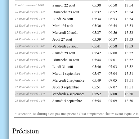
Samedi 22 août
05:30
06:50
13:54
9 Rabi' al-awwal 1448
Dimanche 23 août
05:32
06:52
13:54
10 Rabi' al-awwal 1448
Lundi 24 août
05:34
06:53
13:54
11 Rabi' al-awwal 1448
Mardi 25 août
05:36
06:54
13:53
12 Rabi' al-awwal 1448
Mercredi 26 août
05:37
06:56
13:53
13 Rabi' al-awwal 1448
Jeudi 27 août
05:39
06:57
13:53
14 Rabi' al-awwal 1448
Vendredi 28 août
05:41
06:58
13:53
15 Rabi' al-awwal 1448
Samedi 29 août
05:42
07:00
13:52
16 Rabi' al-awwal 1448
Dimanche 30 août
05:44
07:01
13:52
17 Rabi' al-awwal 1448
Lundi 31 août
05:46
07:03
13:52
18 Rabi' al-awwal 1448
Mardi 1 septembre
05:47
07:04
13:51
19 Rabi' al-awwal 1448
Mercredi 2 septembre
05:49
07:05
13:51
20 Rabi' al-awwal 1448
Jeudi 3 septembre
05:51
07:07
13:51
21 Rabi' al-awwal 1448
Vendredi 4 septembre
05:52
07:08
13:50
22 Rabi' al-awwal 1448
Samedi 5 septembre
05:54
07:09
13:50
23 Rabi' al-awwal 1448
* Attention, le shuruq n'est pas une prière ! C'est simplement l'heure avant laquelle l
Précision