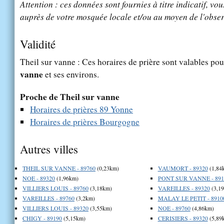
Attention : ces données sont fournies à titre indicatif, vou
auprès de votre mosquée locale et/ou au moyen de l'obser
Validité
Theil sur vanne : Ces horaires de prière sont valables pou
vanne
et ses environs.
Proche de Theil sur vanne
Horaires de prières 89 Yonne
Horaires de prières Bourgogne
Autres villes
THEIL SUR VANNE - 89760
(0,23km)
VAUMORT - 89320
(1,84
NOE - 89320
(1,96km)
PONT SUR VANNE - 891
VILLIERS LOUIS - 89760
(3,18km)
VAREILLES - 89320
(3,1
VAREILLES - 89760
(3,2km)
MALAY LE PETIT - 8910
VILLIERS LOUIS - 89320
(3,55km)
NOE - 89760
(4,86km)
CHIGY - 89190
(5,15km)
CERISIERS - 89320
(5,89