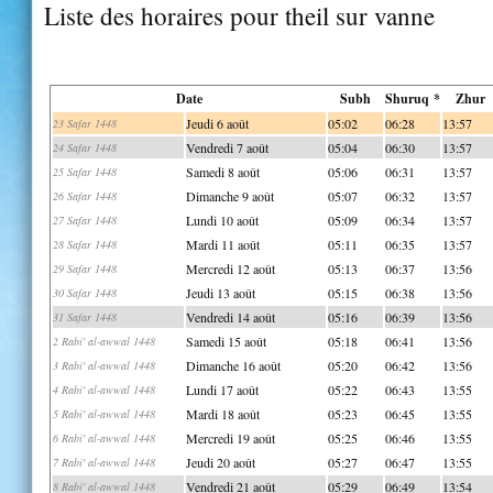
Liste des horaires pour theil sur vanne
Date
Subh
Shuruq *
Zhur
Jeudi 6 août
05:02
06:28
13:57
23 Safar 1448
Vendredi 7 août
05:04
06:30
13:57
24 Safar 1448
Samedi 8 août
05:06
06:31
13:57
25 Safar 1448
Dimanche 9 août
05:07
06:32
13:57
26 Safar 1448
Lundi 10 août
05:09
06:34
13:57
27 Safar 1448
Mardi 11 août
05:11
06:35
13:57
28 Safar 1448
Mercredi 12 août
05:13
06:37
13:56
29 Safar 1448
Jeudi 13 août
05:15
06:38
13:56
30 Safar 1448
Vendredi 14 août
05:16
06:39
13:56
31 Safar 1448
Samedi 15 août
05:18
06:41
13:56
2 Rabi' al-awwal 1448
Dimanche 16 août
05:20
06:42
13:56
3 Rabi' al-awwal 1448
Lundi 17 août
05:22
06:43
13:55
4 Rabi' al-awwal 1448
Mardi 18 août
05:23
06:45
13:55
5 Rabi' al-awwal 1448
Mercredi 19 août
05:25
06:46
13:55
6 Rabi' al-awwal 1448
Jeudi 20 août
05:27
06:47
13:55
7 Rabi' al-awwal 1448
Vendredi 21 août
05:29
06:49
13:54
8 Rabi' al-awwal 1448