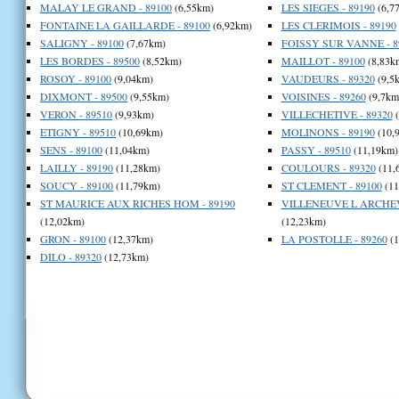
MALAY LE GRAND - 89100
(6,55km)
LES SIEGES - 89190
(6,7
FONTAINE LA GAILLARDE - 89100
(6,92km)
LES CLERIMOIS - 89190
SALIGNY - 89100
(7,67km)
FOISSY SUR VANNE - 8
LES BORDES - 89500
(8,52km)
MAILLOT - 89100
(8,83k
ROSOY - 89100
(9,04km)
VAUDEURS - 89320
(9,5
DIXMONT - 89500
(9,55km)
VOISINES - 89260
(9,7km
VERON - 89510
(9,93km)
VILLECHETIVE - 89320
(
ETIGNY - 89510
(10,69km)
MOLINONS - 89190
(10,
SENS - 89100
(11,04km)
PASSY - 89510
(11,19km)
LAILLY - 89190
(11,28km)
COULOURS - 89320
(11,
SOUCY - 89100
(11,79km)
ST CLEMENT - 89100
(11
ST MAURICE AUX RICHES HOM - 89190
VILLENEUVE L ARCHEV
(12,02km)
(12,23km)
GRON - 89100
(12,37km)
LA POSTOLLE - 89260
(1
DILO - 89320
(12,73km)