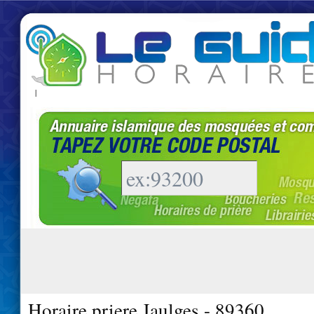
|
Horaire priere Jaulges - 89360