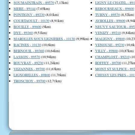
SOUMAINTRAIN - 89570
(7,13km)
LIGNY LE CHATEL - 891
MERE - 89144
(7,65km)
REBOURSEAUX - 89600
PONTIGNY - 89230
(8,01km)
TURNY - 89570
(8,52km)
COURTAOULT - 10130
(8,91km)
AVROLLES - 89600
(8,94
BOUILLY - 89600
(9km)
NEUVY SAUTOUR - 895
DYE - 89360
(9,51km)
VENIZY - 89210
(9,84km)
MAROLLES SOUS LIGNIERES - 10130
(9,99km)
MALIGNY - 89800
(10,2
RACINES - 10130
(10,6km)
VENOUSE - 89230
(10,6k
BERNOUIL - 89360
(10,64km)
VILLY - 89800
(10,87km)
LASSON - 89570
(10,94km)
CHAMPLOST - 89210
(10
ROUVRAY - 89230
(11,24km)
ROFFEY - 89700
(11,27k
VEZANNES - 89700
(11,63km)
MONT ST SULPICE - 892
LIGNORELLES - 89800
(11,76km)
CHESSY LES PRES - 101
TRONCHOY - 89700
(12,71km)