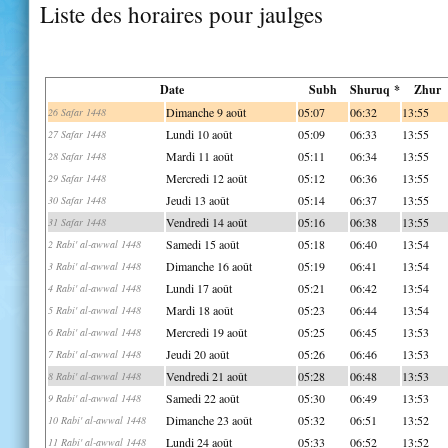
Liste des horaires pour jaulges
Date
Subh
Shuruq *
Zhur
Dimanche 9 août
05:07
06:32
13:55
26 Safar 1448
Lundi 10 août
05:09
06:33
13:55
27 Safar 1448
Mardi 11 août
05:11
06:34
13:55
28 Safar 1448
Mercredi 12 août
05:12
06:36
13:55
29 Safar 1448
Jeudi 13 août
05:14
06:37
13:55
30 Safar 1448
Vendredi 14 août
05:16
06:38
13:55
31 Safar 1448
Samedi 15 août
05:18
06:40
13:54
2 Rabi' al-awwal 1448
Dimanche 16 août
05:19
06:41
13:54
3 Rabi' al-awwal 1448
Lundi 17 août
05:21
06:42
13:54
4 Rabi' al-awwal 1448
Mardi 18 août
05:23
06:44
13:54
5 Rabi' al-awwal 1448
Mercredi 19 août
05:25
06:45
13:53
6 Rabi' al-awwal 1448
Jeudi 20 août
05:26
06:46
13:53
7 Rabi' al-awwal 1448
Vendredi 21 août
05:28
06:48
13:53
8 Rabi' al-awwal 1448
Samedi 22 août
05:30
06:49
13:53
9 Rabi' al-awwal 1448
Dimanche 23 août
05:32
06:51
13:52
10 Rabi' al-awwal 1448
Lundi 24 août
05:33
06:52
13:52
11 Rabi' al-awwal 1448