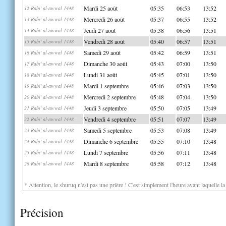
Mardi 25 août
05:35
06:53
13:52
12 Rabi' al-awwal 1448
Mercredi 26 août
05:37
06:55
13:52
13 Rabi' al-awwal 1448
Jeudi 27 août
05:38
06:56
13:51
14 Rabi' al-awwal 1448
Vendredi 28 août
05:40
06:57
13:51
15 Rabi' al-awwal 1448
Samedi 29 août
05:42
06:59
13:51
16 Rabi' al-awwal 1448
Dimanche 30 août
05:43
07:00
13:50
17 Rabi' al-awwal 1448
Lundi 31 août
05:45
07:01
13:50
18 Rabi' al-awwal 1448
Mardi 1 septembre
05:46
07:03
13:50
19 Rabi' al-awwal 1448
Mercredi 2 septembre
05:48
07:04
13:50
20 Rabi' al-awwal 1448
Jeudi 3 septembre
05:50
07:05
13:49
21 Rabi' al-awwal 1448
Vendredi 4 septembre
05:51
07:07
13:49
22 Rabi' al-awwal 1448
Samedi 5 septembre
05:53
07:08
13:49
23 Rabi' al-awwal 1448
Dimanche 6 septembre
05:55
07:10
13:48
24 Rabi' al-awwal 1448
Lundi 7 septembre
05:56
07:11
13:48
25 Rabi' al-awwal 1448
Mardi 8 septembre
05:58
07:12
13:48
26 Rabi' al-awwal 1448
* Attention, le shuruq n'est pas une prière ! C'est simplement l'heure avant laquelle l
Précision