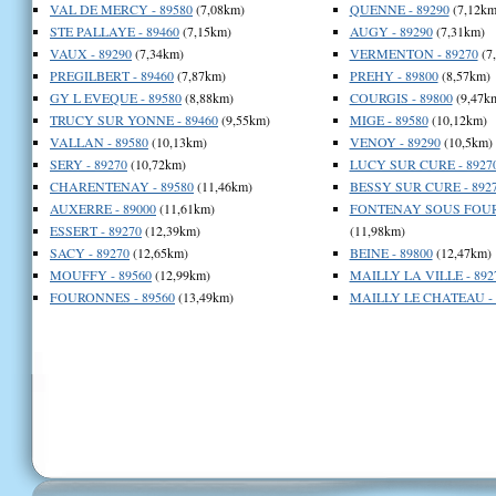
VAL DE MERCY - 89580
(7,08km)
QUENNE - 89290
(7,12km
STE PALLAYE - 89460
(7,15km)
AUGY - 89290
(7,31km)
VAUX - 89290
(7,34km)
VERMENTON - 89270
(7
PREGILBERT - 89460
(7,87km)
PREHY - 89800
(8,57km)
GY L EVEQUE - 89580
(8,88km)
COURGIS - 89800
(9,47k
TRUCY SUR YONNE - 89460
(9,55km)
MIGE - 89580
(10,12km)
VALLAN - 89580
(10,13km)
VENOY - 89290
(10,5km)
SERY - 89270
(10,72km)
LUCY SUR CURE - 8927
CHARENTENAY - 89580
(11,46km)
BESSY SUR CURE - 892
AUXERRE - 89000
(11,61km)
FONTENAY SOUS FOURO
ESSERT - 89270
(12,39km)
(11,98km)
SACY - 89270
(12,65km)
BEINE - 89800
(12,47km)
MOUFFY - 89560
(12,99km)
MAILLY LA VILLE - 892
FOURONNES - 89560
(13,49km)
MAILLY LE CHATEAU - 