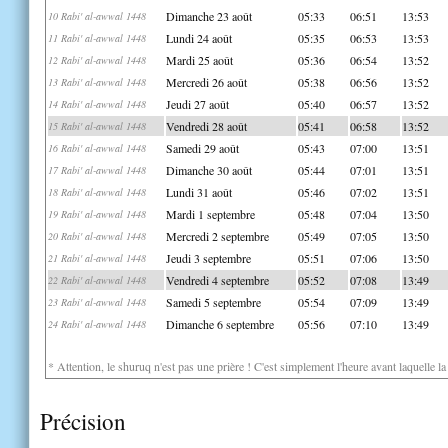
Dimanche 23 août
05:33
06:51
13:53
10 Rabi' al-awwal 1448
Lundi 24 août
05:35
06:53
13:53
11 Rabi' al-awwal 1448
Mardi 25 août
05:36
06:54
13:52
12 Rabi' al-awwal 1448
Mercredi 26 août
05:38
06:56
13:52
13 Rabi' al-awwal 1448
Jeudi 27 août
05:40
06:57
13:52
14 Rabi' al-awwal 1448
Vendredi 28 août
05:41
06:58
13:52
15 Rabi' al-awwal 1448
Samedi 29 août
05:43
07:00
13:51
16 Rabi' al-awwal 1448
Dimanche 30 août
05:44
07:01
13:51
17 Rabi' al-awwal 1448
Lundi 31 août
05:46
07:02
13:51
18 Rabi' al-awwal 1448
Mardi 1 septembre
05:48
07:04
13:50
19 Rabi' al-awwal 1448
Mercredi 2 septembre
05:49
07:05
13:50
20 Rabi' al-awwal 1448
Jeudi 3 septembre
05:51
07:06
13:50
21 Rabi' al-awwal 1448
Vendredi 4 septembre
05:52
07:08
13:49
22 Rabi' al-awwal 1448
Samedi 5 septembre
05:54
07:09
13:49
23 Rabi' al-awwal 1448
Dimanche 6 septembre
05:56
07:10
13:49
24 Rabi' al-awwal 1448
* Attention, le shuruq n'est pas une prière ! C'est simplement l'heure avant laquelle l
Précision