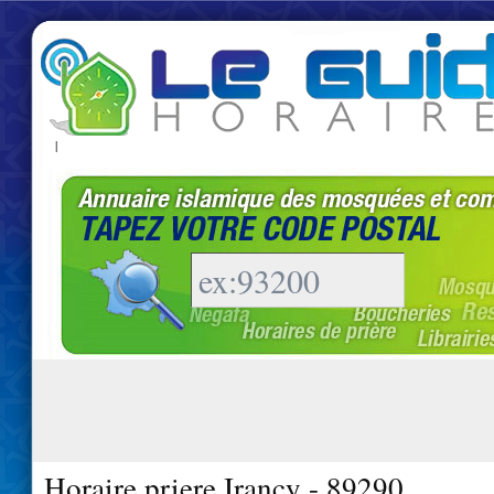
|
Horaire priere Irancy - 89290