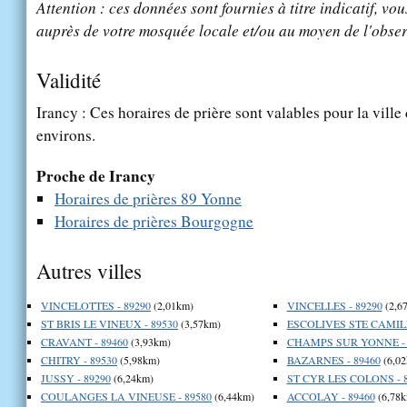
Attention : ces données sont fournies à titre indicatif, vou
auprès de votre mosquée locale et/ou au moyen de l'obser
Validité
Irancy : Ces horaires de prière sont valables pour la ville
environs.
Proche de Irancy
Horaires de prières 89 Yonne
Horaires de prières Bourgogne
Autres villes
VINCELOTTES - 89290
(2,01km)
VINCELLES - 89290
(2,6
ST BRIS LE VINEUX - 89530
(3,57km)
ESCOLIVES STE CAMILL
CRAVANT - 89460
(3,93km)
CHAMPS SUR YONNE - 
CHITRY - 89530
(5,98km)
BAZARNES - 89460
(6,02
JUSSY - 89290
(6,24km)
ST CYR LES COLONS - 
COULANGES LA VINEUSE - 89580
(6,44km)
ACCOLAY - 89460
(6,78k