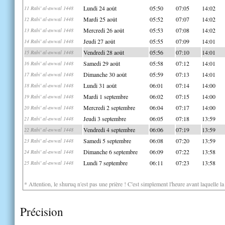
Lundi 24 août
05:50
07:05
14:02
11 Rabi' al-awwal 1448
Mardi 25 août
05:52
07:07
14:02
12 Rabi' al-awwal 1448
Mercredi 26 août
05:53
07:08
14:02
13 Rabi' al-awwal 1448
Jeudi 27 août
05:55
07:09
14:01
14 Rabi' al-awwal 1448
Vendredi 28 août
05:56
07:10
14:01
15 Rabi' al-awwal 1448
Samedi 29 août
05:58
07:12
14:01
16 Rabi' al-awwal 1448
Dimanche 30 août
05:59
07:13
14:01
17 Rabi' al-awwal 1448
Lundi 31 août
06:01
07:14
14:00
18 Rabi' al-awwal 1448
Mardi 1 septembre
06:02
07:15
14:00
19 Rabi' al-awwal 1448
Mercredi 2 septembre
06:04
07:17
14:00
20 Rabi' al-awwal 1448
Jeudi 3 septembre
06:05
07:18
13:59
21 Rabi' al-awwal 1448
Vendredi 4 septembre
06:06
07:19
13:59
22 Rabi' al-awwal 1448
Samedi 5 septembre
06:08
07:20
13:59
23 Rabi' al-awwal 1448
Dimanche 6 septembre
06:09
07:22
13:58
24 Rabi' al-awwal 1448
Lundi 7 septembre
06:11
07:23
13:58
25 Rabi' al-awwal 1448
* Attention, le shuruq n'est pas une prière ! C'est simplement l'heure avant laquelle l
Précision