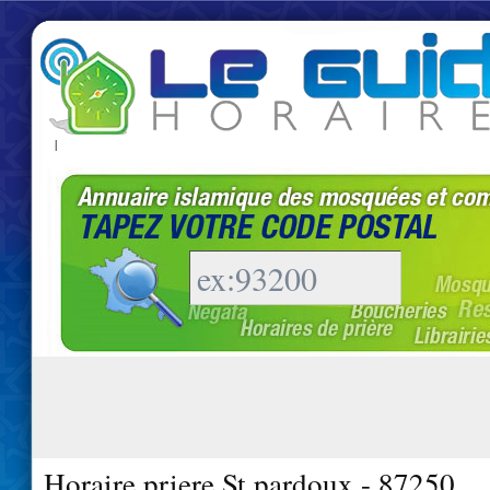
|
Horaire priere St pardoux - 87250