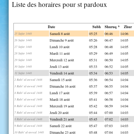
Liste des horaires pour st pardoux
Date
Subh
Shuruq *
Zhur
Samedi 8 août
05:25
06:46
14:06
25 Safar 1448
Dimanche 9 août
05:26
06:47
14:05
26 Safar 1448
Lundi 10 août
05:28
06:48
14:05
27 Safar 1448
Mardi 11 août
05:29
06:49
14:05
28 Safar 1448
Mercredi 12 août
05:31
06:50
14:05
29 Safar 1448
Jeudi 13 août
05:33
06:52
14:05
30 Safar 1448
Vendredi 14 août
05:34
06:53
14:05
31 Safar 1448
Samedi 15 août
05:36
06:54
14:04
2 Rabi' al-awwal 1448
Dimanche 16 août
05:37
06:55
14:04
3 Rabi' al-awwal 1448
Lundi 17 août
05:39
06:57
14:04
4 Rabi' al-awwal 1448
Mardi 18 août
05:41
06:58
14:04
5 Rabi' al-awwal 1448
Mercredi 19 août
05:42
06:59
14:04
6 Rabi' al-awwal 1448
Jeudi 20 août
05:44
07:00
14:03
7 Rabi' al-awwal 1448
Vendredi 21 août
05:45
07:02
14:03
8 Rabi' al-awwal 1448
Samedi 22 août
05:47
07:03
14:03
9 Rabi' al-awwal 1448
Dimanche 23 août
05:48
07:04
14:03
10 Rabi' al-awwal 1448