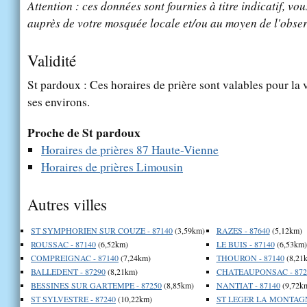
Attention : ces données sont fournies à titre indicatif, vou
auprès de votre mosquée locale et/ou au moyen de l'obser
Validité
St pardoux : Ces horaires de prière sont valables pour la 
ses environs.
Proche de St pardoux
Horaires de prières 87 Haute-Vienne
Horaires de prières Limousin
Autres villes
ST SYMPHORIEN SUR COUZE - 87140
(3,59km)
RAZES - 87640
(5,12km)
ROUSSAC - 87140
(6,52km)
LE BUIS - 87140
(6,53km)
COMPREIGNAC - 87140
(7,24km)
THOURON - 87140
(8,21
BALLEDENT - 87290
(8,21km)
CHATEAUPONSAC - 872
BESSINES SUR GARTEMPE - 87250
(8,85km)
NANTIAT - 87140
(9,72k
ST SYLVESTRE - 87240
(10,22km)
ST LEGER LA MONTAGNE