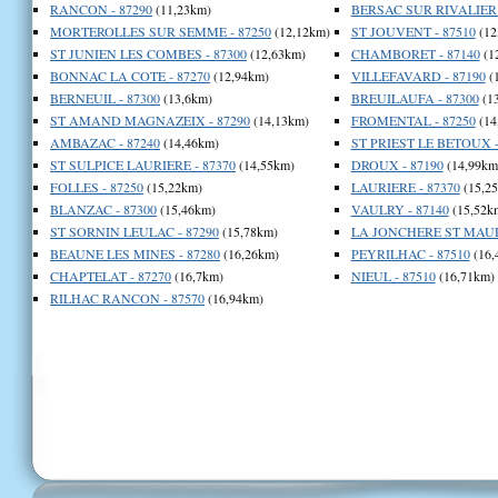
RANCON - 87290
(11,23km)
BERSAC SUR RIVALIER 
MORTEROLLES SUR SEMME - 87250
(12,12km)
ST JOUVENT - 87510
(12
ST JUNIEN LES COMBES - 87300
(12,63km)
CHAMBORET - 87140
(1
BONNAC LA COTE - 87270
(12,94km)
VILLEFAVARD - 87190
(
BERNEUIL - 87300
(13,6km)
BREUILAUFA - 87300
(1
ST AMAND MAGNAZEIX - 87290
(14,13km)
FROMENTAL - 87250
(14
AMBAZAC - 87240
(14,46km)
ST PRIEST LE BETOUX -
ST SULPICE LAURIERE - 87370
(14,55km)
DROUX - 87190
(14,99km
FOLLES - 87250
(15,22km)
LAURIERE - 87370
(15,2
BLANZAC - 87300
(15,46km)
VAULRY - 87140
(15,52k
ST SORNIN LEULAC - 87290
(15,78km)
LA JONCHERE ST MAURI
BEAUNE LES MINES - 87280
(16,26km)
PEYRILHAC - 87510
(16,
CHAPTELAT - 87270
(16,7km)
NIEUL - 87510
(16,71km)
RILHAC RANCON - 87570
(16,94km)