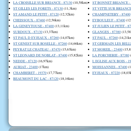
LA CROISILLE SUR BRIANCE - 87130
(10,58km)
ST BONNET BRIANCE - 
ST GILLES LES FORETS - 87130
(11,3km)
ST VITTE SUR BRIANCE 
ST AMAND LE PETIT - 87120
(12,32km)
CHAMPNETERY - 87400
CHEISSOUX - 87460
(12,56km)
EYBOULEUF - 87400
(12
LA GENEYTOUSE - 87400
(13,11km)
ST JULIEN LE PETIT - 8
SURDOUX - 87130
(13,37km)
GLANGES - 87380
(13,58
ST PAUL D EYJEAUX - 87260
(14,07km)
ST PAUL - 87260
(14,21k
ST GENEST SUR ROSELLE - 87260
(14,66km)
ST GERMAIN LES BELLE
PEYRAT LE CHATEAU - 87470
(15,63km)
ST MOREIL - 23400
(15,8
ST LEONARD DE NOBLAT - 87400
(15,82km)
LA PORCHERIE - 87380
(
NEDDE - 87120
(16,97km)
L EGLISE AUX BOIS - 1
AURIAT - 23400
(17km)
MOISSANNES - 87400
(1
CHAMBERET - 19370
(17,77km)
EYJEAUX - 87220
(18,03
BEAUMONT DU LAC - 87120
(18,16km)