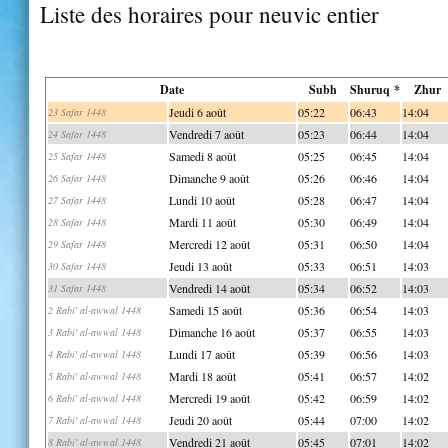
Liste des horaires pour neuvic entier
Date
Subh
Shuruq *
Zhur
Jeudi 6 août
05:22
06:43
14:04
23 Safar 1448
Vendredi 7 août
05:23
06:44
14:04
24 Safar 1448
Samedi 8 août
05:25
06:45
14:04
25 Safar 1448
Dimanche 9 août
05:26
06:46
14:04
26 Safar 1448
Lundi 10 août
05:28
06:47
14:04
27 Safar 1448
Mardi 11 août
05:30
06:49
14:04
28 Safar 1448
Mercredi 12 août
05:31
06:50
14:04
29 Safar 1448
Jeudi 13 août
05:33
06:51
14:03
30 Safar 1448
Vendredi 14 août
05:34
06:52
14:03
31 Safar 1448
Samedi 15 août
05:36
06:54
14:03
2 Rabi' al-awwal 1448
Dimanche 16 août
05:37
06:55
14:03
3 Rabi' al-awwal 1448
Lundi 17 août
05:39
06:56
14:03
4 Rabi' al-awwal 1448
Mardi 18 août
05:41
06:57
14:02
5 Rabi' al-awwal 1448
Mercredi 19 août
05:42
06:59
14:02
6 Rabi' al-awwal 1448
Jeudi 20 août
05:44
07:00
14:02
7 Rabi' al-awwal 1448
Vendredi 21 août
05:45
07:01
14:02
8 Rabi' al-awwal 1448