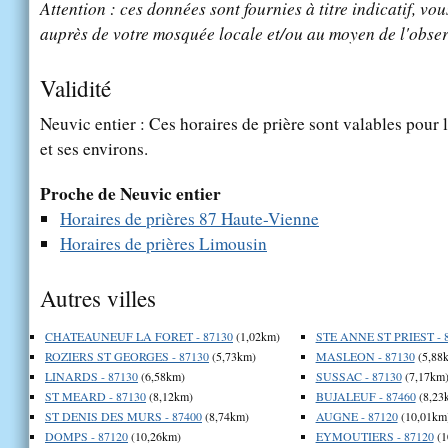
Attention : ces données sont fournies à titre indicatif, vou
auprès de votre mosquée locale et/ou au moyen de l'obser
Validité
Neuvic entier : Ces horaires de prière sont valables pour l
et ses environs.
Proche de Neuvic entier
Horaires de prières 87 Haute-Vienne
Horaires de prières Limousin
Autres villes
CHATEAUNEUF LA FORET - 87130
(1,02km)
STE ANNE ST PRIEST - 
ROZIERS ST GEORGES - 87130
(5,73km)
MASLEON - 87130
(5,88
LINARDS - 87130
(6,58km)
SUSSAC - 87130
(7,17km
ST MEARD - 87130
(8,12km)
BUJALEUF - 87460
(8,23
ST DENIS DES MURS - 87400
(8,74km)
AUGNE - 87120
(10,01km
DOMPS - 87120
(10,26km)
EYMOUTIERS - 87120
(1