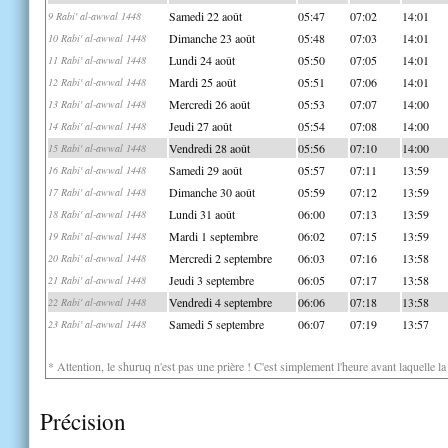
Samedi 22 août
05:47
07:02
14:01
9 Rabi' al-awwal 1448
Dimanche 23 août
05:48
07:03
14:01
10 Rabi' al-awwal 1448
Lundi 24 août
05:50
07:05
14:01
11 Rabi' al-awwal 1448
Mardi 25 août
05:51
07:06
14:01
12 Rabi' al-awwal 1448
Mercredi 26 août
05:53
07:07
14:00
13 Rabi' al-awwal 1448
Jeudi 27 août
05:54
07:08
14:00
14 Rabi' al-awwal 1448
Vendredi 28 août
05:56
07:10
14:00
15 Rabi' al-awwal 1448
Samedi 29 août
05:57
07:11
13:59
16 Rabi' al-awwal 1448
Dimanche 30 août
05:59
07:12
13:59
17 Rabi' al-awwal 1448
Lundi 31 août
06:00
07:13
13:59
18 Rabi' al-awwal 1448
Mardi 1 septembre
06:02
07:15
13:59
19 Rabi' al-awwal 1448
Mercredi 2 septembre
06:03
07:16
13:58
20 Rabi' al-awwal 1448
Jeudi 3 septembre
06:05
07:17
13:58
21 Rabi' al-awwal 1448
Vendredi 4 septembre
06:06
07:18
13:58
22 Rabi' al-awwal 1448
Samedi 5 septembre
06:07
07:19
13:57
23 Rabi' al-awwal 1448
* Attention, le shuruq n'est pas une prière ! C'est simplement l'heure avant laquelle l
Précision