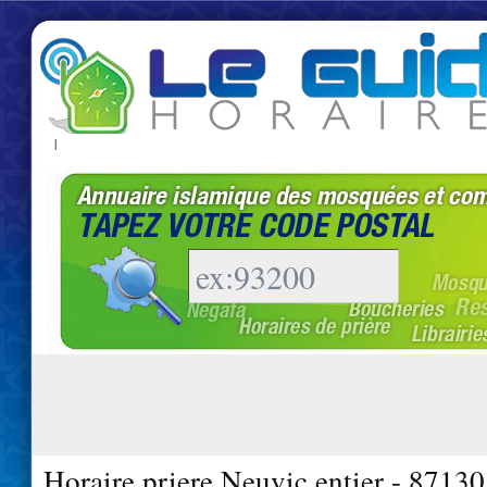
|
Horaire priere Neuvic entier - 87130