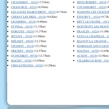
CHASSEREY - 10210
(7,51km)
METZ ROBERT - 10210
(
CHAOURCE - 10210
(8,01km)
COUSSEGREY - 10210
(8
LES LOGES MARGUERON - 10210
(8,71km)
MAISONS LES CHAOURC
CHESSY LES PRES - 10130
(9,62km)
ETOURVY - 10210
(9,72k
LIGNIERES - 10130
(9,86km)
ERVY LE CHATEL - 1013
ST PHAL - 10130
(11,33km)
MONTIGNY LES MONTS 
PARGUES - 10210
(11,57km)
PRASLIN - 10210
(11,88k
JEUGNY - 10320
(11,96km)
FAYS LA CHAPELLE - 1
MELISEY - 89430
(12,17km)
BALNOT LA GRANGE - 
CHAMOY - 10130
(12,33km)
MAROLLES SOUS LIGNIE
TRICHEY - 89430
(12,57km)
MAUPAS - 10320
(12,65k
QUINCEROT - 89740
(12,73km)
AUXON - 10130
(12,9km)
MACHY - 10320
(13,05km)
VILLIERS LE BOIS - 102
CRESANTIGNES - 10320
(13,29km)