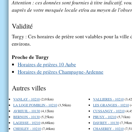
Attention : ces données sont fournies à titre indicatif, vou
auprès de votre mosquée locale et/ou au moyen de l'obser
Validité
Turgy : Ces horaires de prière sont valables pour la ville
environs.
Proche de Turgy
Horaires de prières 10 Aube
Horaires de prières Champagne-Ardenne
Autres villes
VANLAY - 10210
(2,01km)
VALLIERES - 10210
(3,4
LA LOGE POMBLIN - 10210
(3,56km)
LES GRANGES - 10210
(
AVREUIL - 10130
(4,12km)
CUSSANGY - 10210
(4,4
BERNON - 10130
(5,25km)
PRUSY - 10210
(5,71km)
LAGESSE - 10210
(6,68km)
DAVREY - 10130
(7,39km
CHESLEY - 10210
(7,46km)
CHASEREY - 10210
(7,5