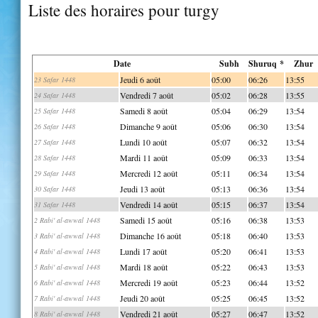
Liste des horaires pour turgy
Date
Subh
Shuruq *
Zhur
Jeudi 6 août
05:00
06:26
13:55
23 Safar 1448
Vendredi 7 août
05:02
06:28
13:55
24 Safar 1448
Samedi 8 août
05:04
06:29
13:54
25 Safar 1448
Dimanche 9 août
05:06
06:30
13:54
26 Safar 1448
Lundi 10 août
05:07
06:32
13:54
27 Safar 1448
Mardi 11 août
05:09
06:33
13:54
28 Safar 1448
Mercredi 12 août
05:11
06:34
13:54
29 Safar 1448
Jeudi 13 août
05:13
06:36
13:54
30 Safar 1448
Vendredi 14 août
05:15
06:37
13:54
31 Safar 1448
Samedi 15 août
05:16
06:38
13:53
2 Rabi' al-awwal 1448
Dimanche 16 août
05:18
06:40
13:53
3 Rabi' al-awwal 1448
Lundi 17 août
05:20
06:41
13:53
4 Rabi' al-awwal 1448
Mardi 18 août
05:22
06:43
13:53
5 Rabi' al-awwal 1448
Mercredi 19 août
05:23
06:44
13:52
6 Rabi' al-awwal 1448
Jeudi 20 août
05:25
06:45
13:52
7 Rabi' al-awwal 1448
Vendredi 21 août
05:27
06:47
13:52
8 Rabi' al-awwal 1448