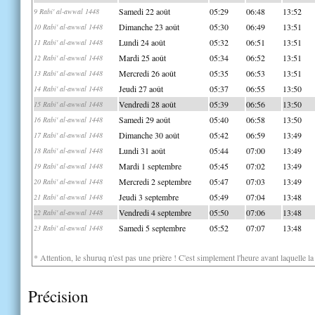
Samedi 22 août
05:29
06:48
13:52
9 Rabi' al-awwal 1448
Dimanche 23 août
05:30
06:49
13:51
10 Rabi' al-awwal 1448
Lundi 24 août
05:32
06:51
13:51
11 Rabi' al-awwal 1448
Mardi 25 août
05:34
06:52
13:51
12 Rabi' al-awwal 1448
Mercredi 26 août
05:35
06:53
13:51
13 Rabi' al-awwal 1448
Jeudi 27 août
05:37
06:55
13:50
14 Rabi' al-awwal 1448
Vendredi 28 août
05:39
06:56
13:50
15 Rabi' al-awwal 1448
Samedi 29 août
05:40
06:58
13:50
16 Rabi' al-awwal 1448
Dimanche 30 août
05:42
06:59
13:49
17 Rabi' al-awwal 1448
Lundi 31 août
05:44
07:00
13:49
18 Rabi' al-awwal 1448
Mardi 1 septembre
05:45
07:02
13:49
19 Rabi' al-awwal 1448
Mercredi 2 septembre
05:47
07:03
13:49
20 Rabi' al-awwal 1448
Jeudi 3 septembre
05:49
07:04
13:48
21 Rabi' al-awwal 1448
Vendredi 4 septembre
05:50
07:06
13:48
22 Rabi' al-awwal 1448
Samedi 5 septembre
05:52
07:07
13:48
23 Rabi' al-awwal 1448
* Attention, le shuruq n'est pas une prière ! C'est simplement l'heure avant laquelle l
Précision