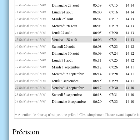
Dimanche 23 août
05:59
07:15
14:14
10 Rabi' al-awwal 1448
Lundi 24 août
06:00
07:16
14:14
11 Rabi' al-awwal 1448
Mardi 25 août
06:02
07:17
14:13
12 Rabi' al-awwal 1448
Mercredi 26 août
06:03
07:19
14:13
13 Rabi' al-awwal 1448
Jeudi 27 août
06:05
07:20
14:13
14 Rabi' al-awwal 1448
Vendredi 28 août
06:06
07:21
14:13
15 Rabi' al-awwal 1448
Samedi 29 août
06:08
07:23
14:12
16 Rabi' al-awwal 1448
Dimanche 30 août
06:09
07:24
14:12
17 Rabi' al-awwal 1448
Lundi 31 août
06:11
07:25
14:12
18 Rabi' al-awwal 1448
Mardi 1 septembre
06:12
07:26
14:11
19 Rabi' al-awwal 1448
Mercredi 2 septembre
06:14
07:28
14:11
20 Rabi' al-awwal 1448
Jeudi 3 septembre
06:15
07:29
14:11
21 Rabi' al-awwal 1448
Vendredi 4 septembre
06:17
07:30
14:10
22 Rabi' al-awwal 1448
Samedi 5 septembre
06:18
07:31
14:10
23 Rabi' al-awwal 1448
Dimanche 6 septembre
06:20
07:33
14:10
24 Rabi' al-awwal 1448
* Attention, le shuruq n'est pas une prière ! C'est simplement l'heure avant laquelle l
Précision