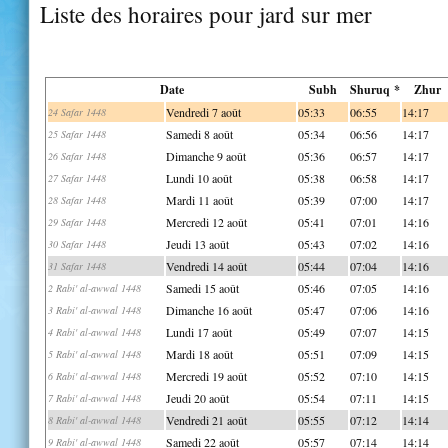
Liste des horaires pour jard sur mer
Date
Subh
Shuruq *
Zhur
Vendredi 7 août
05:33
06:55
14:17
24 Safar 1448
Samedi 8 août
05:34
06:56
14:17
25 Safar 1448
Dimanche 9 août
05:36
06:57
14:17
26 Safar 1448
Lundi 10 août
05:38
06:58
14:17
27 Safar 1448
Mardi 11 août
05:39
07:00
14:17
28 Safar 1448
Mercredi 12 août
05:41
07:01
14:16
29 Safar 1448
Jeudi 13 août
05:43
07:02
14:16
30 Safar 1448
Vendredi 14 août
05:44
07:04
14:16
31 Safar 1448
Samedi 15 août
05:46
07:05
14:16
2 Rabi' al-awwal 1448
Dimanche 16 août
05:47
07:06
14:16
3 Rabi' al-awwal 1448
Lundi 17 août
05:49
07:07
14:15
4 Rabi' al-awwal 1448
Mardi 18 août
05:51
07:09
14:15
5 Rabi' al-awwal 1448
Mercredi 19 août
05:52
07:10
14:15
6 Rabi' al-awwal 1448
Jeudi 20 août
05:54
07:11
14:15
7 Rabi' al-awwal 1448
Vendredi 21 août
05:55
07:12
14:14
8 Rabi' al-awwal 1448
Samedi 22 août
05:57
07:14
14:14
9 Rabi' al-awwal 1448