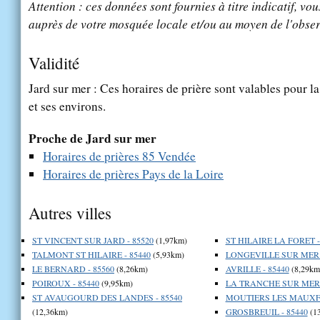
Attention : ces données sont fournies à titre indicatif, vou
auprès de votre mosquée locale et/ou au moyen de l'obser
Validité
Jard sur mer : Ces horaires de prière sont valables pour la
et ses environs.
Proche de Jard sur mer
Horaires de prières 85 Vendée
Horaires de prières Pays de la Loire
Autres villes
ST VINCENT SUR JARD - 85520
(1,97km)
ST HILAIRE LA FORET -
TALMONT ST HILAIRE - 85440
(5,93km)
LONGEVILLE SUR MER -
LE BERNARD - 85560
(8,26km)
AVRILLE - 85440
(8,29km
POIROUX - 85440
(9,95km)
LA TRANCHE SUR MER -
ST AVAUGOURD DES LANDES - 85540
MOUTIERS LES MAUXFA
(12,36km)
GROSBREUIL - 85440
(1