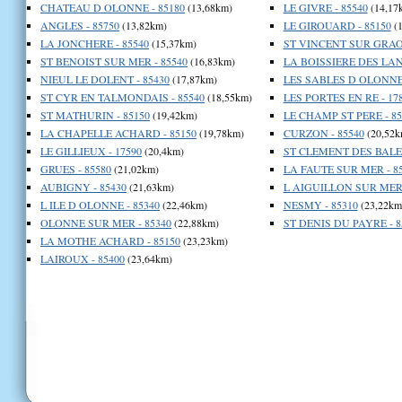
CHATEAU D OLONNE - 85180
(13,68km)
LE GIVRE - 85540
(14,17
ANGLES - 85750
(13,82km)
LE GIROUARD - 85150
(1
LA JONCHERE - 85540
(15,37km)
ST VINCENT SUR GRAON
ST BENOIST SUR MER - 85540
(16,83km)
LA BOISSIERE DES LAN
NIEUL LE DOLENT - 85430
(17,87km)
LES SABLES D OLONNE 
ST CYR EN TALMONDAIS - 85540
(18,55km)
LES PORTES EN RE - 17
ST MATHURIN - 85150
(19,42km)
LE CHAMP ST PERE - 85
LA CHAPELLE ACHARD - 85150
(19,78km)
CURZON - 85540
(20,52k
LE GILLIEUX - 17590
(20,4km)
ST CLEMENT DES BALEI
GRUES - 85580
(21,02km)
LA FAUTE SUR MER - 8
AUBIGNY - 85430
(21,63km)
L AIGUILLON SUR MER 
L ILE D OLONNE - 85340
(22,46km)
NESMY - 85310
(23,22km
OLONNE SUR MER - 85340
(22,88km)
ST DENIS DU PAYRE - 8
LA MOTHE ACHARD - 85150
(23,23km)
LAIROUX - 85400
(23,64km)