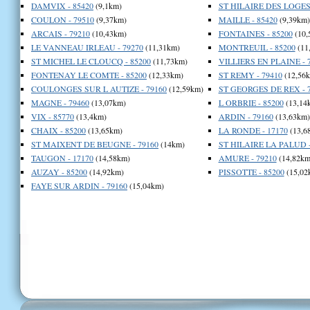
DAMVIX - 85420
(9,1km)
ST HILAIRE DES LOGES 
COULON - 79510
(9,37km)
MAILLE - 85420
(9,39km)
ARCAIS - 79210
(10,43km)
FONTAINES - 85200
(10,
LE VANNEAU IRLEAU - 79270
(11,31km)
MONTREUIL - 85200
(11
ST MICHEL LE CLOUCQ - 85200
(11,73km)
VILLIERS EN PLAINE - 
FONTENAY LE COMTE - 85200
(12,33km)
ST REMY - 79410
(12,56
COULONGES SUR L AUTIZE - 79160
(12,59km)
ST GEORGES DE REX - 
MAGNE - 79460
(13,07km)
L ORBRIE - 85200
(13,14
VIX - 85770
(13,4km)
ARDIN - 79160
(13,63km)
CHAIX - 85200
(13,65km)
LA RONDE - 17170
(13,6
ST MAIXENT DE BEUGNE - 79160
(14km)
ST HILAIRE LA PALUD -
TAUGON - 17170
(14,58km)
AMURE - 79210
(14,82km
AUZAY - 85200
(14,92km)
PISSOTTE - 85200
(15,02
FAYE SUR ARDIN - 79160
(15,04km)