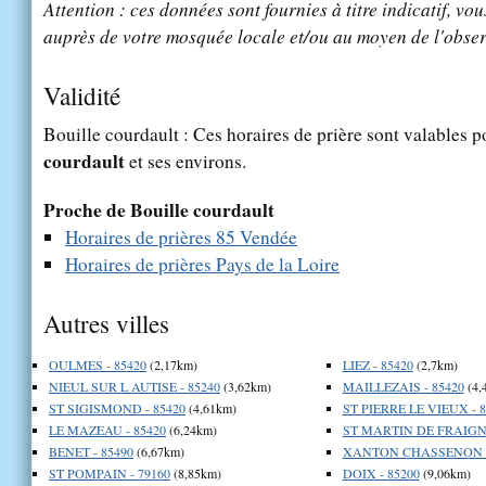
Attention : ces données sont fournies à titre indicatif, vou
auprès de votre mosquée locale et/ou au moyen de l'obser
Validité
Bouille courdault : Ces horaires de prière sont valables p
courdault
et ses environs.
Proche de Bouille courdault
Horaires de prières 85 Vendée
Horaires de prières Pays de la Loire
Autres villes
OULMES - 85420
(2,17km)
LIEZ - 85420
(2,7km)
NIEUL SUR L AUTISE - 85240
(3,62km)
MAILLEZAIS - 85420
(4,
ST SIGISMOND - 85420
(4,61km)
ST PIERRE LE VIEUX - 8
LE MAZEAU - 85420
(6,24km)
ST MARTIN DE FRAIGNE
BENET - 85490
(6,67km)
XANTON CHASSENON -
ST POMPAIN - 79160
(8,85km)
DOIX - 85200
(9,06km)