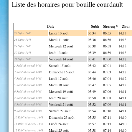
Liste des horaires pour bouille courdault
Date
Subh
Shuruq *
Zhur
Lundi 10 août
05:34
06:55
14:13
27 Safar 1448
Mardi 11 août
05:36
06:56
14:13
28 Safar 1448
Mercredi 12 août
05:38
06:58
14:13
29 Safar 1448
Jeudi 13 août
05:39
06:59
14:13
30 Safar 1448
Vendredi 14 août
05:41
07:00
14:12
31 Safar 1448
Samedi 15 août
05:42
07:01
14:12
2 Rabi' al-awwal 1448
Dimanche 16 août
05:44
07:03
14:12
3 Rabi' al-awwal 1448
Lundi 17 août
05:46
07:04
14:12
4 Rabi' al-awwal 1448
Mardi 18 août
05:47
07:05
14:12
5 Rabi' al-awwal 1448
Mercredi 19 août
05:49
07:06
14:11
6 Rabi' al-awwal 1448
Jeudi 20 août
05:50
07:08
14:11
7 Rabi' al-awwal 1448
Vendredi 21 août
05:52
07:09
14:11
8 Rabi' al-awwal 1448
Samedi 22 août
05:54
07:10
14:11
9 Rabi' al-awwal 1448
Dimanche 23 août
05:55
07:11
14:10
10 Rabi' al-awwal 1448
Lundi 24 août
05:57
07:13
14:10
11 Rabi' al-awwal 1448
Mardi 25 août
05:58
07:14
14:10
12 Rabi' al-awwal 1448