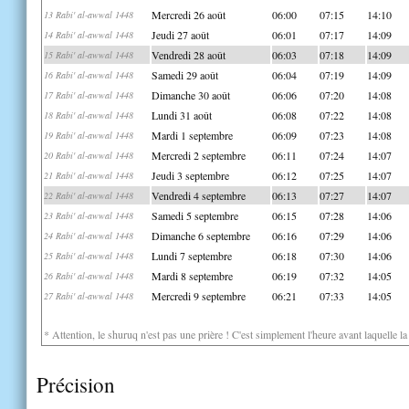
Mercredi 26 août
06:00
07:15
14:10
13 Rabi' al-awwal 1448
Jeudi 27 août
06:01
07:17
14:09
14 Rabi' al-awwal 1448
Vendredi 28 août
06:03
07:18
14:09
15 Rabi' al-awwal 1448
Samedi 29 août
06:04
07:19
14:09
16 Rabi' al-awwal 1448
Dimanche 30 août
06:06
07:20
14:08
17 Rabi' al-awwal 1448
Lundi 31 août
06:08
07:22
14:08
18 Rabi' al-awwal 1448
Mardi 1 septembre
06:09
07:23
14:08
19 Rabi' al-awwal 1448
Mercredi 2 septembre
06:11
07:24
14:07
20 Rabi' al-awwal 1448
Jeudi 3 septembre
06:12
07:25
14:07
21 Rabi' al-awwal 1448
Vendredi 4 septembre
06:13
07:27
14:07
22 Rabi' al-awwal 1448
Samedi 5 septembre
06:15
07:28
14:06
23 Rabi' al-awwal 1448
Dimanche 6 septembre
06:16
07:29
14:06
24 Rabi' al-awwal 1448
Lundi 7 septembre
06:18
07:30
14:06
25 Rabi' al-awwal 1448
Mardi 8 septembre
06:19
07:32
14:05
26 Rabi' al-awwal 1448
Mercredi 9 septembre
06:21
07:33
14:05
27 Rabi' al-awwal 1448
* Attention, le shuruq n'est pas une prière ! C'est simplement l'heure avant laquelle l
Précision