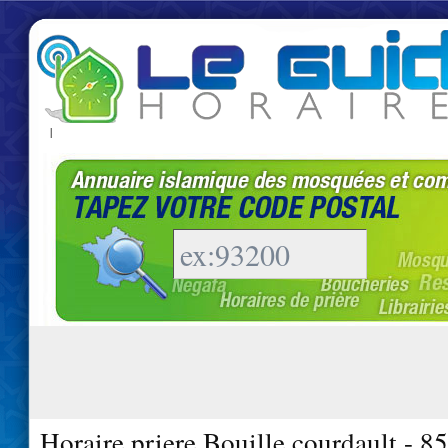
|
Horaire priere Bouille courdault - 8