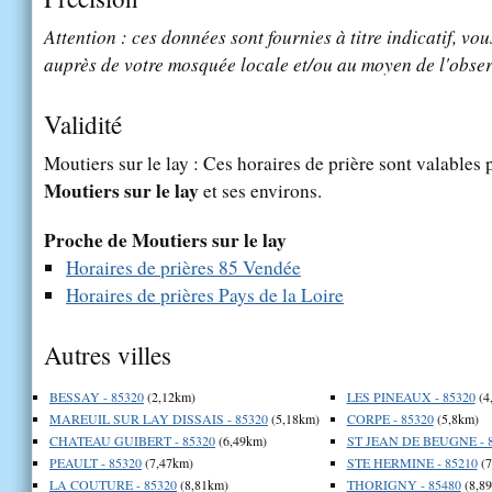
Attention : ces données sont fournies à titre indicatif, vou
auprès de votre mosquée locale et/ou au moyen de l'obser
Validité
Moutiers sur le lay : Ces horaires de prière sont valables p
Moutiers sur le lay
et ses environs.
Proche de Moutiers sur le lay
Horaires de prières 85 Vendée
Horaires de prières Pays de la Loire
Autres villes
BESSAY - 85320
(2,12km)
LES PINEAUX - 85320
(4
MAREUIL SUR LAY DISSAIS - 85320
(5,18km)
CORPE - 85320
(5,8km)
CHATEAU GUIBERT - 85320
(6,49km)
ST JEAN DE BEUGNE - 
PEAULT - 85320
(7,47km)
STE HERMINE - 85210
(7
LA COUTURE - 85320
(8,81km)
THORIGNY - 85480
(8,8