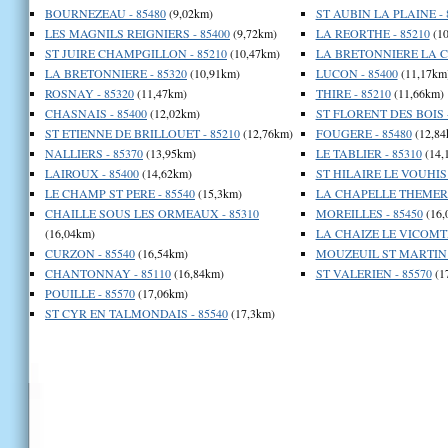
BOURNEZEAU - 85480
(9,02km)
ST AUBIN LA PLAINE - 
LES MAGNILS REIGNIERS - 85400
(9,72km)
LA REORTHE - 85210
(10
ST JUIRE CHAMPGILLON - 85210
(10,47km)
LA BRETONNIERE LA CL
LA BRETONNIERE - 85320
(10,91km)
LUCON - 85400
(11,17km
ROSNAY - 85320
(11,47km)
THIRE - 85210
(11,66km)
CHASNAIS - 85400
(12,02km)
ST FLORENT DES BOIS -
ST ETIENNE DE BRILLOUET - 85210
(12,76km)
FOUGERE - 85480
(12,84
NALLIERS - 85370
(13,95km)
LE TABLIER - 85310
(14,
LAIROUX - 85400
(14,62km)
ST HILAIRE LE VOUHIS 
LE CHAMP ST PERE - 85540
(15,3km)
LA CHAPELLE THEMER -
CHAILLE SOUS LES ORMEAUX - 85310
MOREILLES - 85450
(16,
(16,04km)
LA CHAIZE LE VICOMTE
CURZON - 85540
(16,54km)
MOUZEUIL ST MARTIN -
CHANTONNAY - 85110
(16,84km)
ST VALERIEN - 85570
(1
POUILLE - 85570
(17,06km)
ST CYR EN TALMONDAIS - 85540
(17,3km)