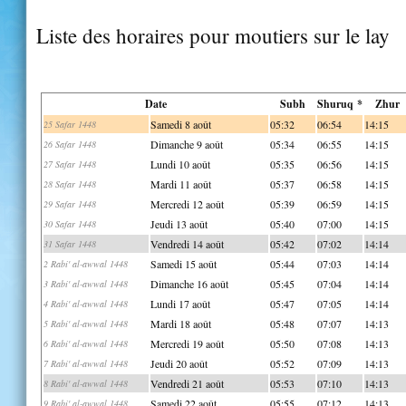
Liste des horaires pour moutiers sur le lay
Date
Subh
Shuruq *
Zhur
Samedi 8 août
05:32
06:54
14:15
25 Safar 1448
Dimanche 9 août
05:34
06:55
14:15
26 Safar 1448
Lundi 10 août
05:35
06:56
14:15
27 Safar 1448
Mardi 11 août
05:37
06:58
14:15
28 Safar 1448
Mercredi 12 août
05:39
06:59
14:15
29 Safar 1448
Jeudi 13 août
05:40
07:00
14:15
30 Safar 1448
Vendredi 14 août
05:42
07:02
14:14
31 Safar 1448
Samedi 15 août
05:44
07:03
14:14
2 Rabi' al-awwal 1448
Dimanche 16 août
05:45
07:04
14:14
3 Rabi' al-awwal 1448
Lundi 17 août
05:47
07:05
14:14
4 Rabi' al-awwal 1448
Mardi 18 août
05:48
07:07
14:13
5 Rabi' al-awwal 1448
Mercredi 19 août
05:50
07:08
14:13
6 Rabi' al-awwal 1448
Jeudi 20 août
05:52
07:09
14:13
7 Rabi' al-awwal 1448
Vendredi 21 août
05:53
07:10
14:13
8 Rabi' al-awwal 1448
Samedi 22 août
05:55
07:12
14:13
9 Rabi' al-awwal 1448