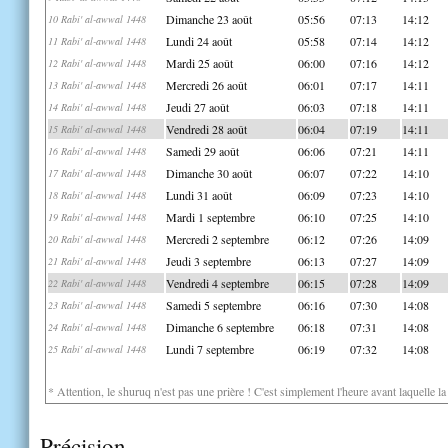
Dimanche 23 août
05:56
07:13
14:12
10 Rabi' al-awwal 1448
Lundi 24 août
05:58
07:14
14:12
11 Rabi' al-awwal 1448
Mardi 25 août
06:00
07:16
14:12
12 Rabi' al-awwal 1448
Mercredi 26 août
06:01
07:17
14:11
13 Rabi' al-awwal 1448
Jeudi 27 août
06:03
07:18
14:11
14 Rabi' al-awwal 1448
Vendredi 28 août
06:04
07:19
14:11
15 Rabi' al-awwal 1448
Samedi 29 août
06:06
07:21
14:11
16 Rabi' al-awwal 1448
Dimanche 30 août
06:07
07:22
14:10
17 Rabi' al-awwal 1448
Lundi 31 août
06:09
07:23
14:10
18 Rabi' al-awwal 1448
Mardi 1 septembre
06:10
07:25
14:10
19 Rabi' al-awwal 1448
Mercredi 2 septembre
06:12
07:26
14:09
20 Rabi' al-awwal 1448
Jeudi 3 septembre
06:13
07:27
14:09
21 Rabi' al-awwal 1448
Vendredi 4 septembre
06:15
07:28
14:09
22 Rabi' al-awwal 1448
Samedi 5 septembre
06:16
07:30
14:08
23 Rabi' al-awwal 1448
Dimanche 6 septembre
06:18
07:31
14:08
24 Rabi' al-awwal 1448
Lundi 7 septembre
06:19
07:32
14:08
25 Rabi' al-awwal 1448
* Attention, le shuruq n'est pas une prière ! C'est simplement l'heure avant laquelle l
Précision