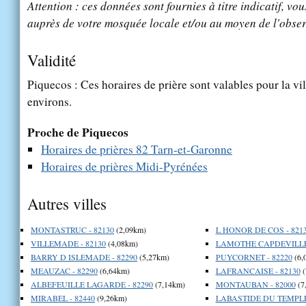
Attention : ces données sont fournies à titre indicatif, vou
auprès de votre mosquée locale et/ou au moyen de l'obser
Validité
Piquecos : Ces horaires de prière sont valables pour la vi
environs.
Proche de Piquecos
Horaires de prières 82 Tarn-et-Garonne
Horaires de prières Midi-Pyrénées
Autres villes
MONTASTRUC - 82130
(2,09km)
L HONOR DE COS - 821
VILLEMADE - 82130
(4,08km)
LAMOTHE CAPDEVILLE 
BARRY D ISLEMADE - 82290
(5,27km)
PUYCORNET - 82220
(6,
MEAUZAC - 82290
(6,64km)
LAFRANCAISE - 82130
(
ALBEFEUILLE LAGARDE - 82290
(7,14km)
MONTAUBAN - 82000
(7
MIRABEL - 82440
(9,26km)
LABASTIDE DU TEMPLE 