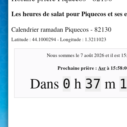
Les heures de salat pour Piquecos et ses 
Calendrier ramadan Piquecos - 82130
Latitude :
44.1000294
- Longitude :
1.3211023
Nous sommes le
7 août 2026
et il est
15
Prochaine prière :
Asr
à
15:58:0
Dans
h
m
0
37