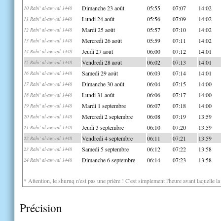
Dimanche 23 août
05:55
07:07
14:02
10 Rabi' al-awwal 1448
Lundi 24 août
05:56
07:09
14:02
11 Rabi' al-awwal 1448
Mardi 25 août
05:57
07:10
14:02
12 Rabi' al-awwal 1448
Mercredi 26 août
05:59
07:11
14:02
13 Rabi' al-awwal 1448
Jeudi 27 août
06:00
07:12
14:01
14 Rabi' al-awwal 1448
Vendredi 28 août
06:02
07:13
14:01
15 Rabi' al-awwal 1448
Samedi 29 août
06:03
07:14
14:01
16 Rabi' al-awwal 1448
Dimanche 30 août
06:04
07:15
14:00
17 Rabi' al-awwal 1448
Lundi 31 août
06:06
07:17
14:00
18 Rabi' al-awwal 1448
Mardi 1 septembre
06:07
07:18
14:00
19 Rabi' al-awwal 1448
Mercredi 2 septembre
06:08
07:19
13:59
20 Rabi' al-awwal 1448
Jeudi 3 septembre
06:10
07:20
13:59
21 Rabi' al-awwal 1448
Vendredi 4 septembre
06:11
07:21
13:59
22 Rabi' al-awwal 1448
Samedi 5 septembre
06:12
07:22
13:58
23 Rabi' al-awwal 1448
Dimanche 6 septembre
06:14
07:23
13:58
24 Rabi' al-awwal 1448
* Attention, le shuruq n'est pas une prière ! C'est simplement l'heure avant laquelle l
Précision