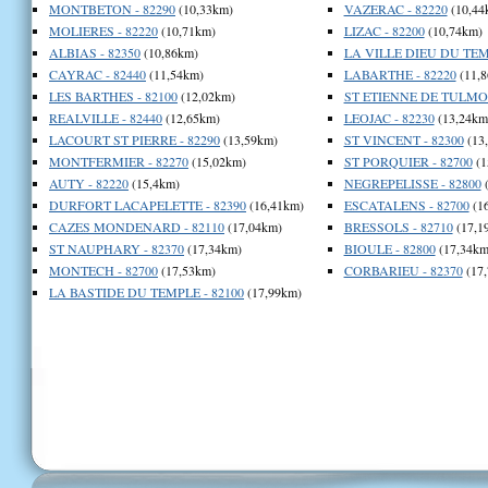
MONTBETON - 82290
(10,33km)
VAZERAC - 82220
(10,44
MOLIERES - 82220
(10,71km)
LIZAC - 82200
(10,74km)
ALBIAS - 82350
(10,86km)
LA VILLE DIEU DU TEMP
CAYRAC - 82440
(11,54km)
LABARTHE - 82220
(11,8
LES BARTHES - 82100
(12,02km)
ST ETIENNE DE TULMON
REALVILLE - 82440
(12,65km)
LEOJAC - 82230
(13,24km
LACOURT ST PIERRE - 82290
(13,59km)
ST VINCENT - 82300
(13
MONTFERMIER - 82270
(15,02km)
ST PORQUIER - 82700
(1
AUTY - 82220
(15,4km)
NEGREPELISSE - 82800
(
DURFORT LACAPELETTE - 82390
(16,41km)
ESCATALENS - 82700
(1
CAZES MONDENARD - 82110
(17,04km)
BRESSOLS - 82710
(17,1
ST NAUPHARY - 82370
(17,34km)
BIOULE - 82800
(17,34km
MONTECH - 82700
(17,53km)
CORBARIEU - 82370
(17
LA BASTIDE DU TEMPLE - 82100
(17,99km)