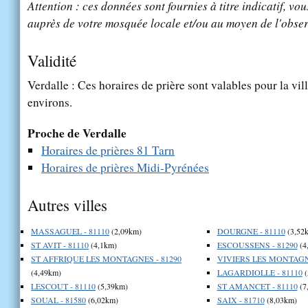
Attention : ces données sont fournies à titre indicatif, vou
auprès de votre mosquée locale et/ou au moyen de l'obser
Validité
Verdalle : Ces horaires de prière sont valables pour la vil
environs.
Proche de Verdalle
Horaires de prières 81 Tarn
Horaires de prières Midi-Pyrénées
Autres villes
MASSAGUEL - 81110
(2,09km)
DOURGNE - 81110
(3,52
ST AVIT - 81110
(4,1km)
ESCOUSSENS - 81290
(4
ST AFFRIQUE LES MONTAGNES - 81290
VIVIERS LES MONTAGNE
(4,49km)
LAGARDIOLLE - 81110
(
LESCOUT - 81110
(5,39km)
ST AMANCET - 81110
(7
SOUAL - 81580
(6,02km)
SAIX - 81710
(8,03km)