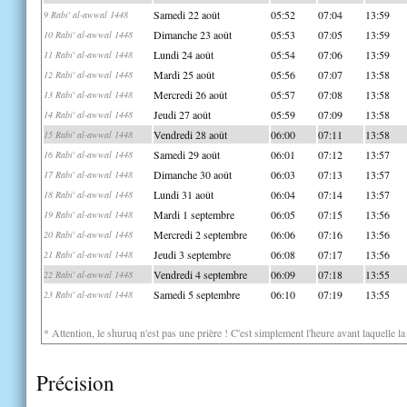
Samedi 22 août
05:52
07:04
13:59
9 Rabi' al-awwal 1448
Dimanche 23 août
05:53
07:05
13:59
10 Rabi' al-awwal 1448
Lundi 24 août
05:54
07:06
13:59
11 Rabi' al-awwal 1448
Mardi 25 août
05:56
07:07
13:58
12 Rabi' al-awwal 1448
Mercredi 26 août
05:57
07:08
13:58
13 Rabi' al-awwal 1448
Jeudi 27 août
05:59
07:09
13:58
14 Rabi' al-awwal 1448
Vendredi 28 août
06:00
07:11
13:58
15 Rabi' al-awwal 1448
Samedi 29 août
06:01
07:12
13:57
16 Rabi' al-awwal 1448
Dimanche 30 août
06:03
07:13
13:57
17 Rabi' al-awwal 1448
Lundi 31 août
06:04
07:14
13:57
18 Rabi' al-awwal 1448
Mardi 1 septembre
06:05
07:15
13:56
19 Rabi' al-awwal 1448
Mercredi 2 septembre
06:06
07:16
13:56
20 Rabi' al-awwal 1448
Jeudi 3 septembre
06:08
07:17
13:56
21 Rabi' al-awwal 1448
Vendredi 4 septembre
06:09
07:18
13:55
22 Rabi' al-awwal 1448
Samedi 5 septembre
06:10
07:19
13:55
23 Rabi' al-awwal 1448
* Attention, le shuruq n'est pas une prière ! C'est simplement l'heure avant laquelle l
Précision