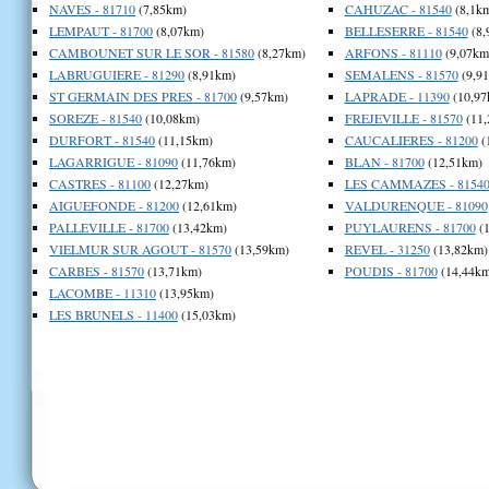
NAVES - 81710
(7,85km)
CAHUZAC - 81540
(8,1k
LEMPAUT - 81700
(8,07km)
BELLESERRE - 81540
(8,
CAMBOUNET SUR LE SOR - 81580
(8,27km)
ARFONS - 81110
(9,07km
LABRUGUIERE - 81290
(8,91km)
SEMALENS - 81570
(9,9
ST GERMAIN DES PRES - 81700
(9,57km)
LAPRADE - 11390
(10,97
SOREZE - 81540
(10,08km)
FREJEVILLE - 81570
(11,
DURFORT - 81540
(11,15km)
CAUCALIERES - 81200
(
LAGARRIGUE - 81090
(11,76km)
BLAN - 81700
(12,51km)
CASTRES - 81100
(12,27km)
LES CAMMAZES - 8154
AIGUEFONDE - 81200
(12,61km)
VALDURENQUE - 81090
PALLEVILLE - 81700
(13,42km)
PUYLAURENS - 81700
(1
VIELMUR SUR AGOUT - 81570
(13,59km)
REVEL - 31250
(13,82km)
CARBES - 81570
(13,71km)
POUDIS - 81700
(14,44km
LACOMBE - 11310
(13,95km)
LES BRUNELS - 11400
(15,03km)