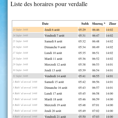
Liste des horaires pour verdalle
Date
Subh
Shuruq *
Zhur
Jeudi 6 août
05:29
06:46
14:02
23 Safar 1448
Vendredi 7 août
05:31
06:47
14:02
24 Safar 1448
Samedi 8 août
05:32
06:48
14:02
25 Safar 1448
Dimanche 9 août
05:34
06:49
14:02
26 Safar 1448
Lundi 10 août
05:35
06:51
14:02
27 Safar 1448
Mardi 11 août
05:36
06:52
14:02
28 Safar 1448
Mercredi 12 août
05:38
06:53
14:01
29 Safar 1448
Jeudi 13 août
05:39
06:54
14:01
30 Safar 1448
Vendredi 14 août
05:41
06:55
14:01
31 Safar 1448
Samedi 15 août
05:42
06:56
14:01
2 Rabi' al-awwal 1448
Dimanche 16 août
05:43
06:57
14:01
3 Rabi' al-awwal 1448
Lundi 17 août
05:45
06:58
14:00
4 Rabi' al-awwal 1448
Mardi 18 août
05:46
06:59
14:00
5 Rabi' al-awwal 1448
Mercredi 19 août
05:48
07:01
14:00
6 Rabi' al-awwal 1448
Jeudi 20 août
05:49
07:02
14:00
7 Rabi' al-awwal 1448
Vendredi 21 août
05:50
07:03
14:00
8 Rabi' al-awwal 1448