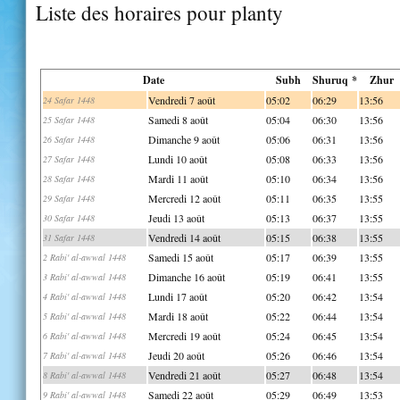
Liste des horaires pour planty
Date
Subh
Shuruq *
Zhur
Vendredi 7 août
05:02
06:29
13:56
24 Safar 1448
Samedi 8 août
05:04
06:30
13:56
25 Safar 1448
Dimanche 9 août
05:06
06:31
13:56
26 Safar 1448
Lundi 10 août
05:08
06:33
13:56
27 Safar 1448
Mardi 11 août
05:10
06:34
13:56
28 Safar 1448
Mercredi 12 août
05:11
06:35
13:55
29 Safar 1448
Jeudi 13 août
05:13
06:37
13:55
30 Safar 1448
Vendredi 14 août
05:15
06:38
13:55
31 Safar 1448
Samedi 15 août
05:17
06:39
13:55
2 Rabi' al-awwal 1448
Dimanche 16 août
05:19
06:41
13:55
3 Rabi' al-awwal 1448
Lundi 17 août
05:20
06:42
13:54
4 Rabi' al-awwal 1448
Mardi 18 août
05:22
06:44
13:54
5 Rabi' al-awwal 1448
Mercredi 19 août
05:24
06:45
13:54
6 Rabi' al-awwal 1448
Jeudi 20 août
05:26
06:46
13:54
7 Rabi' al-awwal 1448
Vendredi 21 août
05:27
06:48
13:54
8 Rabi' al-awwal 1448
Samedi 22 août
05:29
06:49
13:53
9 Rabi' al-awwal 1448