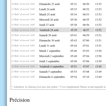
Dimanche 23 août
05:31
06:50
13:53
10 Rabi' al-awwal 1448
Lundi 24 août
05:33
06:52
13:53
11 Rabi' al-awwal 1448
Mardi 25 août
05:34
06:53
13:53
12 Rabi' al-awwal 1448
Mercredi 26 août
05:36
06:55
13:52
13 Rabi' al-awwal 1448
Jeudi 27 août
05:38
06:56
13:52
14 Rabi' al-awwal 1448
Vendredi 28 août
05:39
06:57
13:52
15 Rabi' al-awwal 1448
Samedi 29 août
05:41
06:59
13:51
16 Rabi' al-awwal 1448
Dimanche 30 août
05:43
07:00
13:51
17 Rabi' al-awwal 1448
Lundi 31 août
05:44
07:01
13:51
18 Rabi' al-awwal 1448
Mardi 1 septembre
05:46
07:03
13:50
19 Rabi' al-awwal 1448
Mercredi 2 septembre
05:48
07:04
13:50
20 Rabi' al-awwal 1448
Jeudi 3 septembre
05:49
07:06
13:50
21 Rabi' al-awwal 1448
Vendredi 4 septembre
05:51
07:07
13:49
22 Rabi' al-awwal 1448
Samedi 5 septembre
05:53
07:08
13:49
23 Rabi' al-awwal 1448
Dimanche 6 septembre
05:54
07:10
13:49
24 Rabi' al-awwal 1448
* Attention, le shuruq n'est pas une prière ! C'est simplement l'heure avant laquelle l
Précision