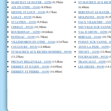
MARCILLY LE HAYER - 10290
(8,35km)
ST MAURICE AUX RICH
AIX EN OTHE - 10160
(8,65km)
(8,46km)
MESNIL ST LOUP - 10190
(9,17km)
BERCENAY LE HAYER - 
LAILLY - 89190
(9,4km)
MOLINONS - 89190
(9,3
ST LUPIEN - 10350
(9,93km)
FAUX VILLECERF - 102
CERILLY - 89320
(10,38km)
NEUVILLE SUR VANNES 
BOURDENAY - 10290
(10,64km)
VAL D ORVIN - 10290
(1
ESTISSAC - 10190
(11,76km)
BERULLE - 10160
(10,75
VILLEMOIRON EN OTHE - 10160
(12,67km)
FOISSY SUR VANNE - 8
COULOURS - 89320
(12,88km)
AVON LA PEZE - 10290
(
ST MAURICE AUX RICHES HOMMES - 89190
THUISY - 10190
(12,9km)
(13,25km)
FOURNAUDIN - 89320
(
PRUNAY BELLEVILLE - 10350
(13,8km)
TRANCAULT - 10290
(13
DIERREY ST JULIEN - 10190
(14,05km)
LES SIEGES - 89190
(14,
DIERREY ST PIERRE - 10190
(14,48km)