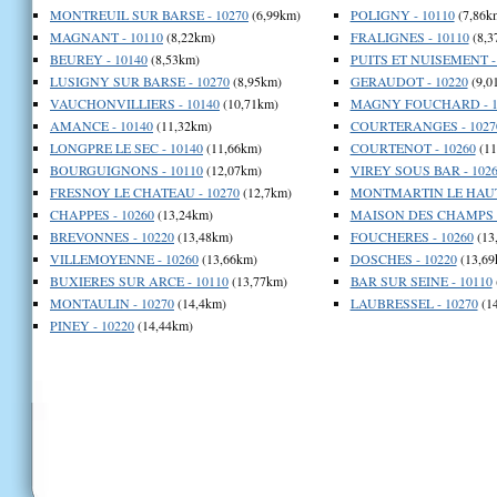
MONTREUIL SUR BARSE - 10270
(6,99km)
POLIGNY - 10110
(7,86k
MAGNANT - 10110
(8,22km)
FRALIGNES - 10110
(8,3
BEUREY - 10140
(8,53km)
PUITS ET NUISEMENT -
LUSIGNY SUR BARSE - 10270
(8,95km)
GERAUDOT - 10220
(9,0
VAUCHONVILLIERS - 10140
(10,71km)
MAGNY FOUCHARD - 1
AMANCE - 10140
(11,32km)
COURTERANGES - 1027
LONGPRE LE SEC - 10140
(11,66km)
COURTENOT - 10260
(11
BOURGUIGNONS - 10110
(12,07km)
VIREY SOUS BAR - 102
FRESNOY LE CHATEAU - 10270
(12,7km)
MONTMARTIN LE HAUT 
CHAPPES - 10260
(13,24km)
MAISON DES CHAMPS -
BREVONNES - 10220
(13,48km)
FOUCHERES - 10260
(13
VILLEMOYENNE - 10260
(13,66km)
DOSCHES - 10220
(13,69
BUXIERES SUR ARCE - 10110
(13,77km)
BAR SUR SEINE - 10110
MONTAULIN - 10270
(14,4km)
LAUBRESSEL - 10270
(1
PINEY - 10220
(14,44km)