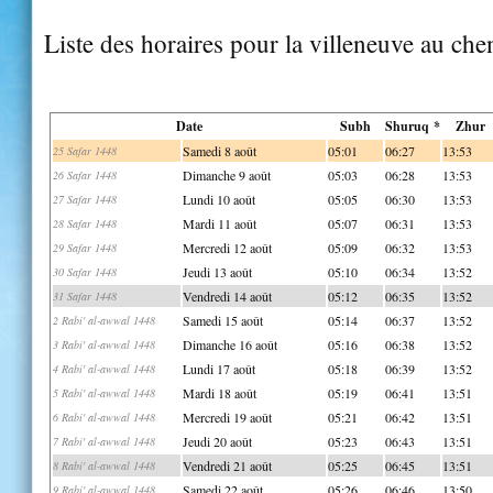
Liste des horaires pour la villeneuve au che
Date
Subh
Shuruq *
Zhur
Samedi 8 août
05:01
06:27
13:53
25 Safar 1448
Dimanche 9 août
05:03
06:28
13:53
26 Safar 1448
Lundi 10 août
05:05
06:30
13:53
27 Safar 1448
Mardi 11 août
05:07
06:31
13:53
28 Safar 1448
Mercredi 12 août
05:09
06:32
13:53
29 Safar 1448
Jeudi 13 août
05:10
06:34
13:52
30 Safar 1448
Vendredi 14 août
05:12
06:35
13:52
31 Safar 1448
Samedi 15 août
05:14
06:37
13:52
2 Rabi' al-awwal 1448
Dimanche 16 août
05:16
06:38
13:52
3 Rabi' al-awwal 1448
Lundi 17 août
05:18
06:39
13:52
4 Rabi' al-awwal 1448
Mardi 18 août
05:19
06:41
13:51
5 Rabi' al-awwal 1448
Mercredi 19 août
05:21
06:42
13:51
6 Rabi' al-awwal 1448
Jeudi 20 août
05:23
06:43
13:51
7 Rabi' al-awwal 1448
Vendredi 21 août
05:25
06:45
13:51
8 Rabi' al-awwal 1448
Samedi 22 août
05:26
06:46
13:50
9 Rabi' al-awwal 1448