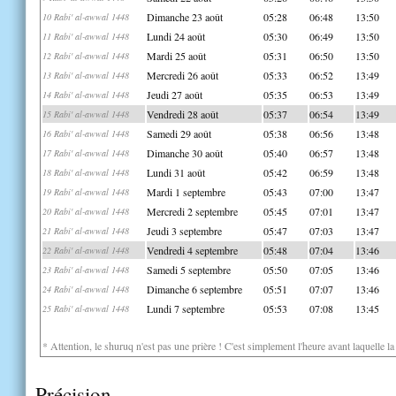
Dimanche 23 août
05:28
06:48
13:50
10 Rabi' al-awwal 1448
Lundi 24 août
05:30
06:49
13:50
11 Rabi' al-awwal 1448
Mardi 25 août
05:31
06:50
13:50
12 Rabi' al-awwal 1448
Mercredi 26 août
05:33
06:52
13:49
13 Rabi' al-awwal 1448
Jeudi 27 août
05:35
06:53
13:49
14 Rabi' al-awwal 1448
Vendredi 28 août
05:37
06:54
13:49
15 Rabi' al-awwal 1448
Samedi 29 août
05:38
06:56
13:48
16 Rabi' al-awwal 1448
Dimanche 30 août
05:40
06:57
13:48
17 Rabi' al-awwal 1448
Lundi 31 août
05:42
06:59
13:48
18 Rabi' al-awwal 1448
Mardi 1 septembre
05:43
07:00
13:47
19 Rabi' al-awwal 1448
Mercredi 2 septembre
05:45
07:01
13:47
20 Rabi' al-awwal 1448
Jeudi 3 septembre
05:47
07:03
13:47
21 Rabi' al-awwal 1448
Vendredi 4 septembre
05:48
07:04
13:46
22 Rabi' al-awwal 1448
Samedi 5 septembre
05:50
07:05
13:46
23 Rabi' al-awwal 1448
Dimanche 6 septembre
05:51
07:07
13:46
24 Rabi' al-awwal 1448
Lundi 7 septembre
05:53
07:08
13:45
25 Rabi' al-awwal 1448
* Attention, le shuruq n'est pas une prière ! C'est simplement l'heure avant laquelle l
Précision