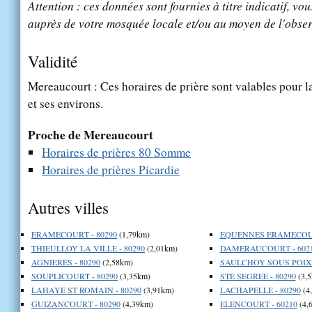
Attention : ces données sont fournies à titre indicatif, vou
auprès de votre mosquée locale et/ou au moyen de l'obser
Validité
Mereaucourt : Ces horaires de prière sont valables pour l
et ses environs.
Proche de Mereaucourt
Horaires de prières 80 Somme
Horaires de prières Picardie
Autres villes
ERAMECOURT - 80290
(1,79km)
EQUENNES ERAMECOUR
THIEULLOY LA VILLE - 80290
(2,01km)
DAMERAUCOURT - 602
AGNIERES - 80290
(2,58km)
SAULCHOY SOUS POIX -
SOUPLICOURT - 80290
(3,35km)
STE SEGREE - 80290
(3,5
LAHAYE ST ROMAIN - 80290
(3,91km)
LACHAPELLE - 80290
(4
GUIZANCOURT - 80290
(4,39km)
ELENCOURT - 60210
(4,