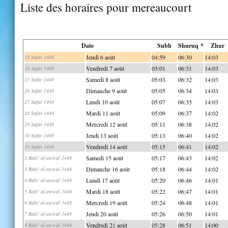
Liste des horaires pour mereaucourt
Date
Subh
Shuruq *
Zhur
Jeudi 6 août
04:59
06:30
14:03
23 Safar 1448
Vendredi 7 août
05:01
06:31
14:03
24 Safar 1448
Samedi 8 août
05:03
06:32
14:03
25 Safar 1448
Dimanche 9 août
05:05
06:34
14:03
26 Safar 1448
Lundi 10 août
05:07
06:35
14:03
27 Safar 1448
Mardi 11 août
05:09
06:37
14:02
28 Safar 1448
Mercredi 12 août
05:11
06:38
14:02
29 Safar 1448
Jeudi 13 août
05:13
06:40
14:02
30 Safar 1448
Vendredi 14 août
05:15
06:41
14:02
31 Safar 1448
Samedi 15 août
05:17
06:43
14:02
2 Rabi' al-awwal 1448
Dimanche 16 août
05:18
06:44
14:02
3 Rabi' al-awwal 1448
Lundi 17 août
05:20
06:46
14:01
4 Rabi' al-awwal 1448
Mardi 18 août
05:22
06:47
14:01
5 Rabi' al-awwal 1448
Mercredi 19 août
05:24
06:48
14:01
6 Rabi' al-awwal 1448
Jeudi 20 août
05:26
06:50
14:01
7 Rabi' al-awwal 1448
Vendredi 21 août
05:28
06:51
14:00
8 Rabi' al-awwal 1448