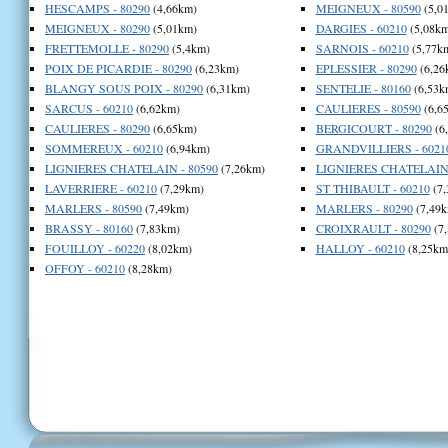
HESCAMPS - 80290
(4,66km)
MEIGNEUX - 80590
(5,0
MEIGNEUX - 80290
(5,01km)
DARGIES - 60210
(5,08km
FRETTEMOLLE - 80290
(5,4km)
SARNOIS - 60210
(5,77k
POIX DE PICARDIE - 80290
(6,23km)
EPLESSIER - 80290
(6,26
BLANGY SOUS POIX - 80290
(6,31km)
SENTELIE - 80160
(6,53k
SARCUS - 60210
(6,62km)
CAULIERES - 80590
(6,6
CAULIERES - 80290
(6,65km)
BERGICOURT - 80290
(6
SOMMEREUX - 60210
(6,94km)
GRANDVILLIERS - 6021
LIGNIERES CHATELAIN - 80590
(7,26km)
LIGNIERES CHATELAIN 
LAVERRIERE - 60210
(7,29km)
ST THIBAULT - 60210
(7,
MARLERS - 80590
(7,49km)
MARLERS - 80290
(7,49k
BRASSY - 80160
(7,83km)
CROIXRAULT - 80290
(7
FOUILLOY - 60220
(8,02km)
HALLOY - 60210
(8,25km
OFFOY - 60210
(8,28km)