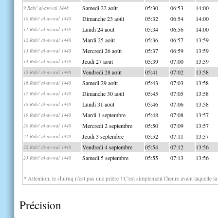
Samedi 22 août
05:30
06:53
14:00
9 Rabi' al-awwal 1448
Dimanche 23 août
05:32
06:54
14:00
10 Rabi' al-awwal 1448
Lundi 24 août
05:34
06:56
14:00
11 Rabi' al-awwal 1448
Mardi 25 août
05:36
06:57
13:59
12 Rabi' al-awwal 1448
Mercredi 26 août
05:37
06:59
13:59
13 Rabi' al-awwal 1448
Jeudi 27 août
05:39
07:00
13:59
14 Rabi' al-awwal 1448
Vendredi 28 août
05:41
07:02
13:58
15 Rabi' al-awwal 1448
Samedi 29 août
05:43
07:03
13:58
16 Rabi' al-awwal 1448
Dimanche 30 août
05:45
07:05
13:58
17 Rabi' al-awwal 1448
Lundi 31 août
05:46
07:06
13:58
18 Rabi' al-awwal 1448
Mardi 1 septembre
05:48
07:08
13:57
19 Rabi' al-awwal 1448
Mercredi 2 septembre
05:50
07:09
13:57
20 Rabi' al-awwal 1448
Jeudi 3 septembre
05:52
07:11
13:57
21 Rabi' al-awwal 1448
Vendredi 4 septembre
05:54
07:12
13:56
22 Rabi' al-awwal 1448
Samedi 5 septembre
05:55
07:13
13:56
23 Rabi' al-awwal 1448
* Attention, le shuruq n'est pas une prière ! C'est simplement l'heure avant laquelle l
Précision