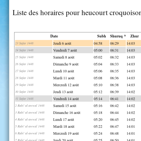
Liste des horaires pour heucourt croquoiso
Date
Subh
Shuruq *
Zhur
Jeudi 6 août
04:58
06:29
14:03
23 Safar 1448
Vendredi 7 août
05:00
06:31
14:03
24 Safar 1448
Samedi 8 août
05:02
06:32
14:03
25 Safar 1448
Dimanche 9 août
05:04
06:33
14:03
26 Safar 1448
Lundi 10 août
05:06
06:35
14:03
27 Safar 1448
Mardi 11 août
05:08
06:36
14:03
28 Safar 1448
Mercredi 12 août
05:10
06:38
14:03
29 Safar 1448
Jeudi 13 août
05:12
06:39
14:02
30 Safar 1448
Vendredi 14 août
05:14
06:41
14:02
31 Safar 1448
Samedi 15 août
05:16
06:42
14:02
2 Rabi' al-awwal 1448
Dimanche 16 août
05:18
06:44
14:02
3 Rabi' al-awwal 1448
Lundi 17 août
05:20
06:45
14:02
4 Rabi' al-awwal 1448
Mardi 18 août
05:22
06:47
14:01
5 Rabi' al-awwal 1448
Mercredi 19 août
05:24
06:48
14:01
6 Rabi' al-awwal 1448
Jeudi 20 août
05:25
06:50
14:01
7 Rabi' al-awwal 1448