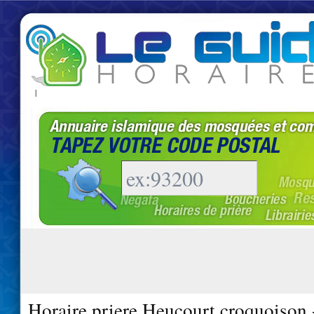
|
Horaire priere Heucourt croquoison