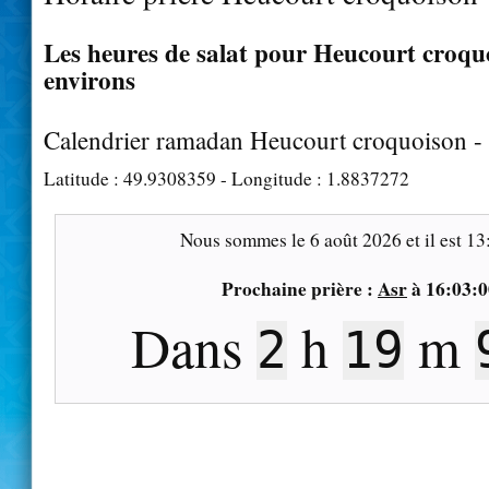
Les heures de salat pour Heucourt croquo
environs
Calendrier ramadan Heucourt croquoison -
Latitude :
49.9308359
- Longitude :
1.8837272
Nous sommes le
6 août 2026
et il est
13
Prochaine prière :
Asr
à
16:03:0
Dans
h
m
2
19