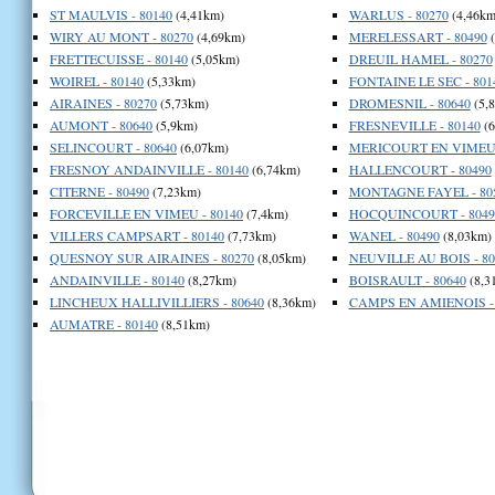
ST MAULVIS - 80140
(4,41km)
WARLUS - 80270
(4,46km
WIRY AU MONT - 80270
(4,69km)
MERELESSART - 80490
(
FRETTECUISSE - 80140
(5,05km)
DREUIL HAMEL - 80270
WOIREL - 80140
(5,33km)
FONTAINE LE SEC - 801
AIRAINES - 80270
(5,73km)
DROMESNIL - 80640
(5,
AUMONT - 80640
(5,9km)
FRESNEVILLE - 80140
(6
SELINCOURT - 80640
(6,07km)
MERICOURT EN VIMEU 
FRESNOY ANDAINVILLE - 80140
(6,74km)
HALLENCOURT - 80490
CITERNE - 80490
(7,23km)
MONTAGNE FAYEL - 80
FORCEVILLE EN VIMEU - 80140
(7,4km)
HOCQUINCOURT - 8049
VILLERS CAMPSART - 80140
(7,73km)
WANEL - 80490
(8,03km)
QUESNOY SUR AIRAINES - 80270
(8,05km)
NEUVILLE AU BOIS - 80
ANDAINVILLE - 80140
(8,27km)
BOISRAULT - 80640
(8,3
LINCHEUX HALLIVILLIERS - 80640
(8,36km)
CAMPS EN AMIENOIS - 
AUMATRE - 80140
(8,51km)