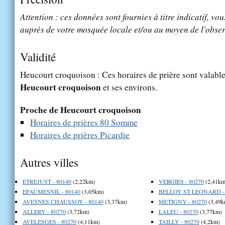
Attention : ces données sont fournies à titre indicatif, vou
auprès de votre mosquée locale et/ou au moyen de l'obser
Validité
Heucourt croquoison : Ces horaires de prière sont valables
Heucourt croquoison
et ses environs.
Proche de Heucourt croquoison
Horaires de prières 80 Somme
Horaires de prières Picardie
Autres villes
ETREJUST - 80140
(2,22km)
VERGIES - 80270
(2,41km
EPAUMESNIL - 80140
(3,05km)
BELLOY ST LEONARD - 
AVESNES CHAUSSOY - 80140
(3,37km)
METIGNY - 80270
(3,49k
ALLERY - 80270
(3,72km)
LALEU - 80270
(3,77km)
AVELESGES - 80270
(4,11km)
TAILLY - 80270
(4,2km)