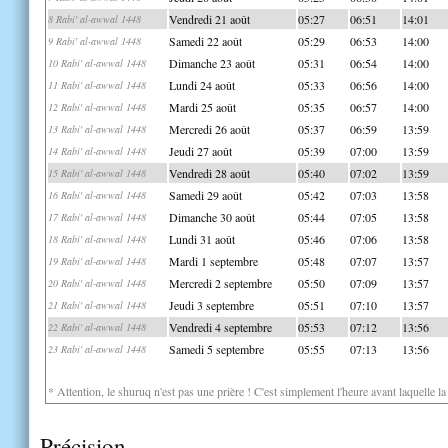
Vendredi 21 août
05:27
06:51
14:01
8 Rabi' al-awwal 1448
Samedi 22 août
05:29
06:53
14:00
9 Rabi' al-awwal 1448
Dimanche 23 août
05:31
06:54
14:00
10 Rabi' al-awwal 1448
Lundi 24 août
05:33
06:56
14:00
11 Rabi' al-awwal 1448
Mardi 25 août
05:35
06:57
14:00
12 Rabi' al-awwal 1448
Mercredi 26 août
05:37
06:59
13:59
13 Rabi' al-awwal 1448
Jeudi 27 août
05:39
07:00
13:59
14 Rabi' al-awwal 1448
Vendredi 28 août
05:40
07:02
13:59
15 Rabi' al-awwal 1448
Samedi 29 août
05:42
07:03
13:58
16 Rabi' al-awwal 1448
Dimanche 30 août
05:44
07:05
13:58
17 Rabi' al-awwal 1448
Lundi 31 août
05:46
07:06
13:58
18 Rabi' al-awwal 1448
Mardi 1 septembre
05:48
07:07
13:57
19 Rabi' al-awwal 1448
Mercredi 2 septembre
05:50
07:09
13:57
20 Rabi' al-awwal 1448
Jeudi 3 septembre
05:51
07:10
13:57
21 Rabi' al-awwal 1448
Vendredi 4 septembre
05:53
07:12
13:56
22 Rabi' al-awwal 1448
Samedi 5 septembre
05:55
07:13
13:56
23 Rabi' al-awwal 1448
* Attention, le shuruq n'est pas une prière ! C'est simplement l'heure avant laquelle l
Précision