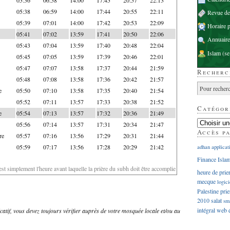
05:38
06:59
14:00
17:44
20:55
22:11
Revue d
05:39
07:01
14:00
17:42
20:53
22:09
Horaire p
05:41
07:02
13:59
17:41
20:50
22:06
Annuaire
05:43
07:04
13:59
17:40
20:48
22:04
Islam
(se
05:45
07:05
13:59
17:39
20:46
22:01
05:47
07:07
13:58
17:37
20:44
21:59
Recherc
05:48
07:08
13:58
17:36
20:42
21:57
e
05:50
07:10
13:58
17:35
20:40
21:54
05:52
07:11
13:57
17:33
20:38
21:52
Catégor
e
05:54
07:13
13:57
17:32
20:36
21:49
05:56
07:14
13:57
17:31
20:34
21:47
Accès p
re
05:57
07:16
13:56
17:29
20:31
21:44
05:59
07:17
13:56
17:28
20:29
21:42
adhan
applicat
Finance Isla
'est simplement l'heure avant laquelle la prière du subh doit être accomplie
heure de prie
mecque
logici
Palestine
prie
2010
salat
sm
intégral
web
dicatif, vous devez toujours vérifier auprès de votre mosquée locale et/ou au