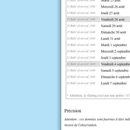
Mercredi 26 août
13 Rabi' al-awwal 1448
Jeudi 27 août
14 Rabi' al-awwal 1448
Vendredi 28 août
15 Rabi' al-awwal 1448
Samedi 29 août
16 Rabi' al-awwal 1448
Dimanche 30 août
17 Rabi' al-awwal 1448
Lundi 31 août
18 Rabi' al-awwal 1448
Mardi 1 septembre
19 Rabi' al-awwal 1448
Mercredi 2 septembr
20 Rabi' al-awwal 1448
Jeudi 3 septembre
21 Rabi' al-awwal 1448
Vendredi 4 septembr
22 Rabi' al-awwal 1448
Samedi 5 septembre
23 Rabi' al-awwal 1448
Dimanche 6 septemb
24 Rabi' al-awwal 1448
Lundi 7 septembre
25 Rabi' al-awwal 1448
* Attention, le shuruq n'est pas une prière ! C
Précision
Attention : ces données sont fournies à titre in
moyen de l'observation.