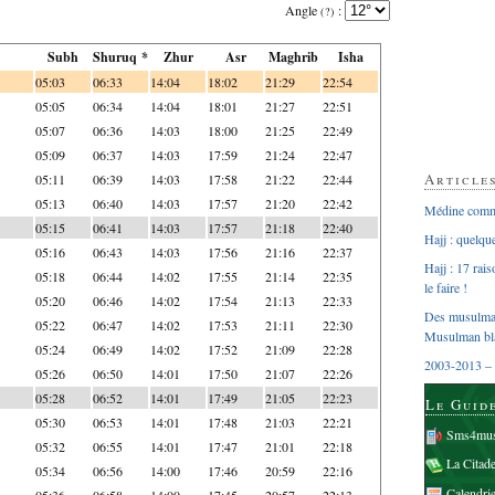
Angle
:
(?)
Subh
Shuruq *
Zhur
Asr
Maghrib
Isha
05:03
06:33
14:04
18:02
21:29
22:54
05:05
06:34
14:04
18:01
21:27
22:51
05:07
06:36
14:03
18:00
21:25
22:49
05:09
06:37
14:03
17:59
21:24
22:47
Article
05:11
06:39
14:03
17:58
21:22
22:44
05:13
06:40
14:03
17:57
21:20
22:42
Médine comme
05:15
06:41
14:03
17:57
21:18
22:40
Hajj : quelq
05:16
06:43
14:03
17:56
21:16
22:37
Hajj : 17 rai
05:18
06:44
14:02
17:55
21:14
22:35
le faire !
05:20
06:46
14:02
17:54
21:13
22:33
Des musulman
05:22
06:47
14:02
17:53
21:11
22:30
Musulman bl
05:24
06:49
14:02
17:52
21:09
22:28
2003-2013 – 
05:26
06:50
14:01
17:50
21:07
22:26
05:28
06:52
14:01
17:49
21:05
22:23
Le Guid
05:30
06:53
14:01
17:48
21:03
22:21
Sms4mus
05:32
06:55
14:01
17:47
21:01
22:18
La Citad
05:34
06:56
14:00
17:46
20:59
22:16
Calendri
05:36
06:58
14:00
17:45
20:57
22:13