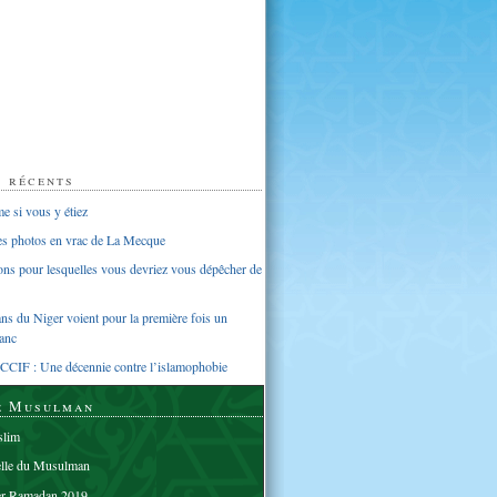
s récents
 si vous y étiez
ues photos en vrac de La Mecque
sons pour lesquelles vous devriez vous dépêcher de
s du Niger voient pour la première fois un
anc
CCIF : Une décennie contre l’islamophobie
e Musulman
lim
elle du Musulman
er Ramadan 2019