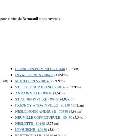
 pour la ville de
Bermesnil
et ses environs.
LIGNIERES EN VIMEU - 80140
(1,38km)
INVAL BOIRON - 80430
(1,65km)
,3km)
MOUFLIERES - 80140
(2,92km)
ST LEGER SUR BRESLE - 80140
(3,27km)
ANDAINVILLE - 80140
(3,5km)
ST AUBIN RIVIERE - 80430
(4,03km)
FRESNOY ANDAINVILLE - 80140
(4,42km)
NESLE NORMANDEUSE - 76340
(4,98km)
NEUVILLE COPPEGUEULE - 80430
(5,34km)
NESLETTE - 80140
(5,75km)
LE QUESNE - 80430
(5,8km)
FRETTECUISSE - 80140
(6,24km)