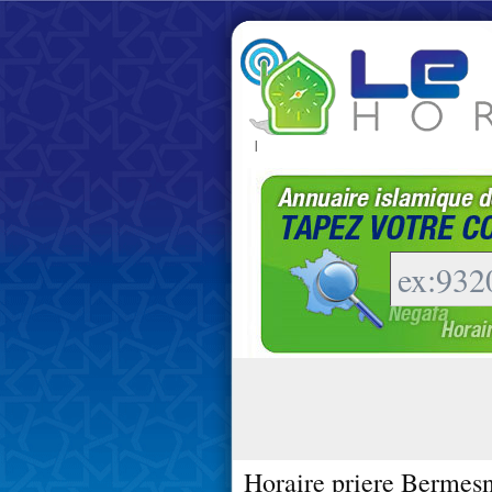
|
Horaire priere Bermesn