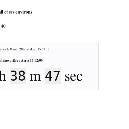
l et ses environs
140
mes le
8 août 2026
et il est
15:23:13
.
haine prière :
Asr
à
16:02:00
h
m
sec
38
46