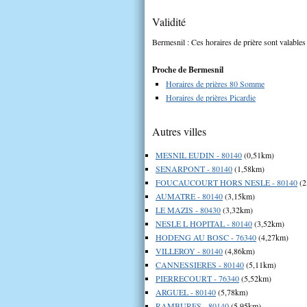
Validité
Bermesnil : Ces horaires de prière sont valables
Proche de Bermesnil
Horaires de prières 80 Somme
Horaires de prières Picardie
Autres villes
MESNIL EUDIN - 80140
(0,51km)
SENARPONT - 80140
(1,58km)
FOUCAUCOURT HORS NESLE - 80140
(2
AUMATRE - 80140
(3,15km)
LE MAZIS - 80430
(3,32km)
NESLE L HOPITAL - 80140
(3,52km)
HODENG AU BOSC - 76340
(4,27km)
VILLEROY - 80140
(4,86km)
CANNESSIERES - 80140
(5,11km)
PIERRECOURT - 76340
(5,52km)
ARGUEL - 80140
(5,78km)
RAMBURES - 80140
(5,95km)