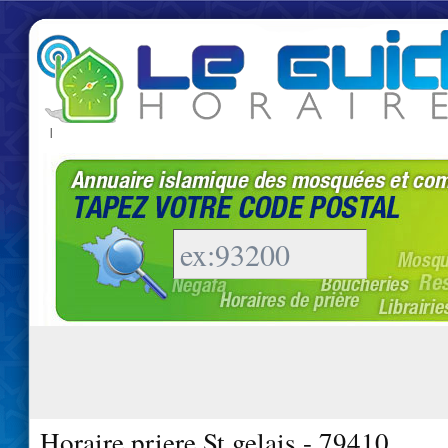
|
Horaire priere St gelais - 79410