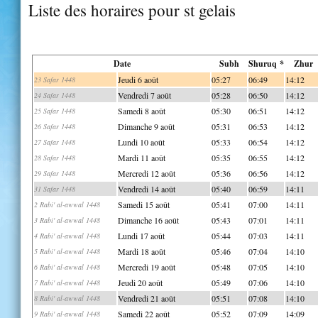
Liste des horaires pour st gelais
Date
Subh
Shuruq *
Zhur
Jeudi 6 août
05:27
06:49
14:12
23 Safar 1448
Vendredi 7 août
05:28
06:50
14:12
24 Safar 1448
Samedi 8 août
05:30
06:51
14:12
25 Safar 1448
Dimanche 9 août
05:31
06:53
14:12
26 Safar 1448
Lundi 10 août
05:33
06:54
14:12
27 Safar 1448
Mardi 11 août
05:35
06:55
14:12
28 Safar 1448
Mercredi 12 août
05:36
06:56
14:12
29 Safar 1448
Vendredi 14 août
05:40
06:59
14:11
31 Safar 1448
Samedi 15 août
05:41
07:00
14:11
2 Rabi' al-awwal 1448
Dimanche 16 août
05:43
07:01
14:11
3 Rabi' al-awwal 1448
Lundi 17 août
05:44
07:03
14:11
4 Rabi' al-awwal 1448
Mardi 18 août
05:46
07:04
14:10
5 Rabi' al-awwal 1448
Mercredi 19 août
05:48
07:05
14:10
6 Rabi' al-awwal 1448
Jeudi 20 août
05:49
07:06
14:10
7 Rabi' al-awwal 1448
Vendredi 21 août
05:51
07:08
14:10
8 Rabi' al-awwal 1448
Samedi 22 août
05:52
07:09
14:09
9 Rabi' al-awwal 1448