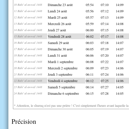
Dimanche 23 août
05:54
07:10
14:09
10 Rabi' al-awwal 1448
Lundi 24 août
05:56
07:12
14:09
11 Rabi' al-awwal 1448
Mardi 25 août
05:57
07:13
14:09
12 Rabi' al-awwal 1448
Mercredi 26 août
05:59
07:14
14:08
13 Rabi' al-awwal 1448
Jeudi 27 août
06:00
07:15
14:08
14 Rabi' al-awwal 1448
Vendredi 28 août
06:02
07:17
14:08
15 Rabi' al-awwal 1448
Samedi 29 août
06:03
07:18
14:07
16 Rabi' al-awwal 1448
Dimanche 30 août
06:05
07:19
14:07
17 Rabi' al-awwal 1448
Lundi 31 août
06:06
07:20
14:07
18 Rabi' al-awwal 1448
Mardi 1 septembre
06:08
07:22
14:07
19 Rabi' al-awwal 1448
Mercredi 2 septembre
06:09
07:23
14:06
20 Rabi' al-awwal 1448
Jeudi 3 septembre
06:11
07:24
14:06
21 Rabi' al-awwal 1448
Vendredi 4 septembre
06:12
07:25
14:06
22 Rabi' al-awwal 1448
Samedi 5 septembre
06:14
07:27
14:05
23 Rabi' al-awwal 1448
Dimanche 6 septembre
06:15
07:28
14:05
24 Rabi' al-awwal 1448
* Attention, le shuruq n'est pas une prière ! C'est simplement l'heure avant laquelle l
Précision