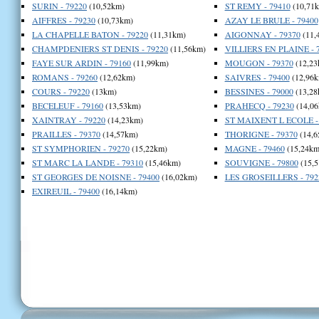
SURIN - 79220
(10,52km)
ST REMY - 79410
(10,71
AIFFRES - 79230
(10,73km)
AZAY LE BRULE - 79400
LA CHAPELLE BATON - 79220
(11,31km)
AIGONNAY - 79370
(11,
CHAMPDENIERS ST DENIS - 79220
(11,56km)
VILLIERS EN PLAINE - 
FAYE SUR ARDIN - 79160
(11,99km)
MOUGON - 79370
(12,23
ROMANS - 79260
(12,62km)
SAIVRES - 79400
(12,96k
COURS - 79220
(13km)
BESSINES - 79000
(13,28
BECELEUF - 79160
(13,53km)
PRAHECQ - 79230
(14,06
XAINTRAY - 79220
(14,23km)
ST MAIXENT L ECOLE -
PRAILLES - 79370
(14,57km)
THORIGNE - 79370
(14,6
ST SYMPHORIEN - 79270
(15,22km)
MAGNE - 79460
(15,24km
ST MARC LA LANDE - 79310
(15,46km)
SOUVIGNE - 79800
(15,5
ST GEORGES DE NOISNE - 79400
(16,02km)
LES GROSEILLERS - 792
EXIREUIL - 79400
(16,14km)