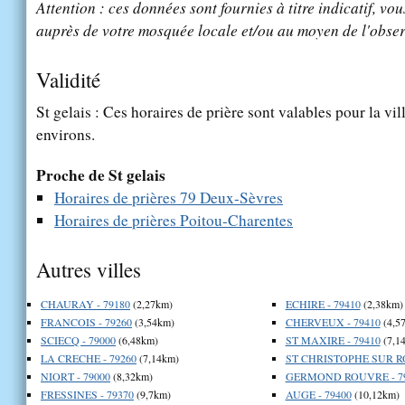
Attention : ces données sont fournies à titre indicatif, vou
auprès de votre mosquée locale et/ou au moyen de l'obser
Validité
St gelais : Ces horaires de prière sont valables pour la vil
environs.
Proche de St gelais
Horaires de prières 79 Deux-Sèvres
Horaires de prières Poitou-Charentes
Autres villes
CHAURAY - 79180
(2,27km)
ECHIRE - 79410
(2,38km)
FRANCOIS - 79260
(3,54km)
CHERVEUX - 79410
(4,5
SCIECQ - 79000
(6,48km)
ST MAXIRE - 79410
(7,1
LA CRECHE - 79260
(7,14km)
ST CHRISTOPHE SUR RO
NIORT - 79000
(8,32km)
GERMOND ROUVRE - 7
FRESSINES - 79370
(9,7km)
AUGE - 79400
(10,12km)