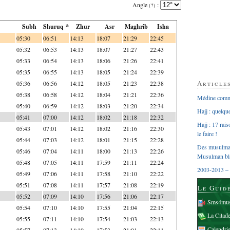
Angle
:
(?)
Subh
Shuruq *
Zhur
Asr
Maghrib
Isha
05:30
06:51
14:13
18:07
21:29
22:45
05:32
06:53
14:13
18:07
21:27
22:43
05:33
06:54
14:13
18:06
21:26
22:41
05:35
06:55
14:13
18:05
21:24
22:39
Article
05:36
06:56
14:12
18:05
21:23
22:38
05:38
06:58
14:12
18:04
21:21
22:36
Médine comme
05:40
06:59
14:12
18:03
21:20
22:34
Hajj : quelq
05:41
07:00
14:12
18:02
21:18
22:32
Hajj : 17 rai
05:43
07:01
14:12
18:02
21:16
22:30
le faire !
05:44
07:03
14:12
18:01
21:15
22:28
Des musulman
05:46
07:04
14:11
18:00
21:13
22:26
Musulman bl
05:48
07:05
14:11
17:59
21:11
22:24
2003-2013 – 
05:49
07:06
14:11
17:58
21:10
22:22
05:51
07:08
14:11
17:57
21:08
22:19
Le Guid
05:52
07:09
14:10
17:56
21:06
22:17
Sms4mus
05:54
07:10
14:10
17:55
21:04
22:15
La Citad
05:55
07:11
14:10
17:54
21:03
22:13
Calendri
05:57
07:13
14:10
17:53
21:01
22:11