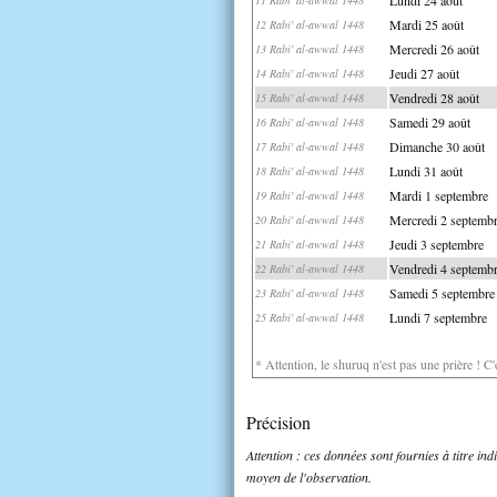
Mardi 25 août
12 Rabi' al-awwal 1448
Mercredi 26 août
13 Rabi' al-awwal 1448
Jeudi 27 août
14 Rabi' al-awwal 1448
Vendredi 28 août
15 Rabi' al-awwal 1448
Samedi 29 août
16 Rabi' al-awwal 1448
Dimanche 30 août
17 Rabi' al-awwal 1448
Lundi 31 août
18 Rabi' al-awwal 1448
Mardi 1 septembre
19 Rabi' al-awwal 1448
Mercredi 2 septemb
20 Rabi' al-awwal 1448
Jeudi 3 septembre
21 Rabi' al-awwal 1448
Vendredi 4 septemb
22 Rabi' al-awwal 1448
Samedi 5 septembre
23 Rabi' al-awwal 1448
Lundi 7 septembre
25 Rabi' al-awwal 1448
* Attention, le shuruq n'est pas une prière ! C
Précision
Attention : ces données sont fournies à titre in
moyen de l'observation.