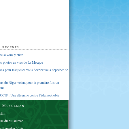
s récents
 si vous y étiez
ues photos en vrac de La Mecque
sons pour lesquelles vous devriez vous dépêcher de
s du Niger voient pour la première fois un
anc
CCIF : Une décennie contre l’islamophobie
e Musulman
lim
elle du Musulman
er Ramadan 2019