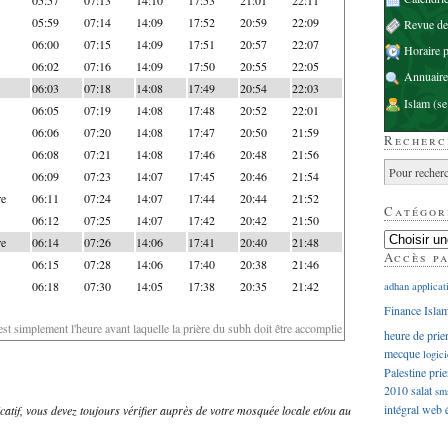
05:59
07:14
14:09
17:52
20:59
22:09
Revue d
06:00
07:15
14:09
17:51
20:57
22:07
Horaire p
06:02
07:16
14:09
17:50
20:55
22:05
Annuaire
06:03
07:18
14:08
17:49
20:54
22:03
Islam
(se
06:05
07:19
14:08
17:48
20:52
22:01
06:06
07:20
14:08
17:47
20:50
21:59
Recherc
06:08
07:21
14:08
17:46
20:48
21:56
06:09
07:23
14:07
17:45
20:46
21:54
re
06:11
07:24
14:07
17:44
20:44
21:52
Catégor
06:12
07:25
14:07
17:42
20:42
21:50
re
06:14
07:26
14:06
17:41
20:40
21:48
Accès p
06:15
07:28
14:06
17:40
20:38
21:46
06:18
07:30
14:05
17:38
20:35
21:42
adhan
applicat
Finance Isla
'est simplement l'heure avant laquelle la prière du subh doit être accomplie
heure de prie
mecque
logici
Palestine
prie
2010
salat
sm
intégral
web
dicatif, vous devez toujours vérifier auprès de votre mosquée locale et/ou au