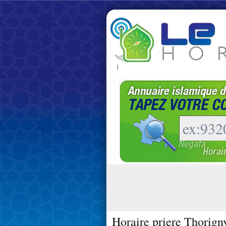
|
Horaire priere Thorign