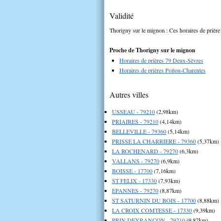
Validité
Thorigny sur le mignon : Ces horaires de prière 
Proche de Thorigny sur le mignon
Horaires de prières 79 Deux-Sèvres
Horaires de prières Poitou-Charentes
Autres villes
USSEAU - 79210
(2,98km)
PRIAIRES - 79210
(4,14km)
BELLEVILLE - 79360
(5,14km)
PRISSE LA CHARRIERE - 79360
(5,37km)
LA ROCHENARD - 79270
(6,3km)
VALLANS - 79270
(6,9km)
BOISSE - 17700
(7,16km)
ST FELIX - 17330
(7,93km)
EPANNES - 79270
(8,87km)
ST SATURNIN DU BOIS - 17700
(8,88km)
LA CROIX COMTESSE - 17330
(9,39km)
PRIN DEYRANCON - 79210
(9,87km)