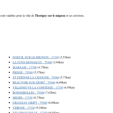
sont valables pour la ville de
Thorigny sur le mignon
et ses environs.
DOEUIL SUR LE MIGNON - 17330
(2,53km)
LA FOYE MONJAULT - 79360
(3,94km)
MARSAIS - 17700
(4,75km)
PRISSE - 79360
(5,37km)
ST ETIENNE LA CIGOGNE - 79360
(5,73km)
BEAUVOIR SUR NIORT - 79360
(6,69km)
VILLENEUVE LA COMTESSE - 17330
(6,95km)
BOISSEROLLES - 79360
(7,62km)
MIGRE - 17330
(8,73km)
GRANZAY GRIPT - 79360
(8,88km)
VERGNE - 17330
(9,24km)
VILLENOUVELLE - 17330
(9,54km)