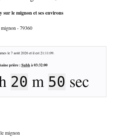
 sur le mignon et ses environs
e mignon - 79360
mes le
7 août 2026
et il est
21:11:10
.
haine prière :
Subh
à
03:32:00
h
m
sec
20
49
r le mignon