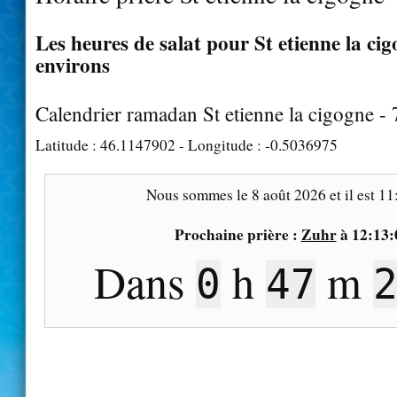
Les heures de salat pour St etienne la cig
environs
Calendrier ramadan St etienne la cigogne -
Latitude :
46.1147902
- Longitude :
-0.5036975
Nous sommes le
8 août 2026
et il est
11
Prochaine prière :
Zuhr
à
12:13:
Dans
h
m
0
47