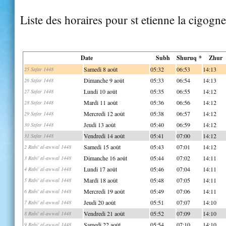
Liste des horaires pour st etienne la cigogne
Date
Subh
Shuruq *
Zhur
Samedi 8 août
05:32
06:53
14:13
25 Safar 1448
Dimanche 9 août
05:33
06:54
14:13
26 Safar 1448
Lundi 10 août
05:35
06:55
14:12
27 Safar 1448
Mardi 11 août
05:36
06:56
14:12
28 Safar 1448
Mercredi 12 août
05:38
06:57
14:12
29 Safar 1448
Jeudi 13 août
05:40
06:59
14:12
30 Safar 1448
Vendredi 14 août
05:41
07:00
14:12
31 Safar 1448
Samedi 15 août
05:43
07:01
14:12
2 Rabi' al-awwal 1448
Dimanche 16 août
05:44
07:02
14:11
3 Rabi' al-awwal 1448
Lundi 17 août
05:46
07:04
14:11
4 Rabi' al-awwal 1448
Mardi 18 août
05:48
07:05
14:11
5 Rabi' al-awwal 1448
Mercredi 19 août
05:49
07:06
14:11
6 Rabi' al-awwal 1448
Jeudi 20 août
05:51
07:07
14:10
7 Rabi' al-awwal 1448
Vendredi 21 août
05:52
07:09
14:10
8 Rabi' al-awwal 1448
Samedi 22 août
05:54
07:10
14:10
9 Rabi' al-awwal 1448