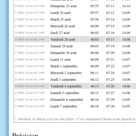
Dimanche 23 août
05:55
07:11
14:10
10 Rabi' al-awwal 1448
Lundi 24 août
05:57
07:12
14:09
11 Rabi' al-awwal 1448
Mardi 25 août
05:58
07:14
14:09
12 Rabi' al-awwal 1448
Mercredi 26 août
06:00
07:15
14:09
13 Rabi' al-awwal 1448
Jeudi 27 août
06:02
07:16
14:09
14 Rabi' al-awwal 1448
Vendredi 28 août
06:03
07:17
14:08
15 Rabi' al-awwal 1448
Samedi 29 août
06:05
07:19
14:08
16 Rabi' al-awwal 1448
Dimanche 30 août
06:06
07:20
14:08
17 Rabi' al-awwal 1448
Lundi 31 août
06:08
07:21
14:07
18 Rabi' al-awwal 1448
Mardi 1 septembre
06:09
07:22
14:07
19 Rabi' al-awwal 1448
Mercredi 2 septembre
06:11
07:24
14:07
20 Rabi' al-awwal 1448
Jeudi 3 septembre
06:12
07:25
14:06
21 Rabi' al-awwal 1448
Vendredi 4 septembre
06:13
07:26
14:06
22 Rabi' al-awwal 1448
Samedi 5 septembre
06:15
07:27
14:06
23 Rabi' al-awwal 1448
Dimanche 6 septembre
06:16
07:29
14:05
24 Rabi' al-awwal 1448
Lundi 7 septembre
06:18
07:30
14:05
25 Rabi' al-awwal 1448
* Attention, le shuruq n'est pas une prière ! C'est simplement l'heure avant laquelle l
Précision