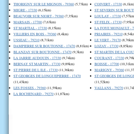
THORIGNY SUR LE MIGNON - 79360
(5,73km)
COIVERT - 17330
(6,1km
MIGRE - 17330
(6,15km)
ST SEVERIN SUR BOUTO
BEAUVOIR SUR NIORT - 79360
(7,35km)
LOULAY - 17330
(7,57km
MARSAIS - 17700
(7,63km)
ST FELIX - 17330
(7,95km
ST MARTIAL - 17330
(8,15km)
LA FOYE MONJAULT - 7
VILLIERS EN BOIS - 79360
(8,4km)
PRIAIRES - 79210
(8,54k
USSEAU - 79210
(8,71km)
LE VERT - 79170
(8,76km
DAMPIERRE SUR BOUTONNE - 17470
(8,81km)
LOZAY - 17330
(8,85km)
BLANZAY SUR BOUTONNE - 17470
(9,3km)
ST MARTIN DE LA COUD
LA JARRIE AUDOUIN - 17330
(9,74km)
COURANT - 17330
(9,79
BERNAY ST MARTIN - 17330
(9,89km)
BOISSE - 17700
(10,31km
ST PIERRE DE L ILE - 17330
(11,36km)
MARIGNY - 79360
(11,3
ST GEORGES DE LONGUEPIERRE - 17470
ST GEORGES DE LONGUE
(11,43km)
(11,52km)
LES FOSSES - 79360
(11,59km)
VALLANS - 79270
(11,74
LA ROCHENARD - 79270
(11,87km)