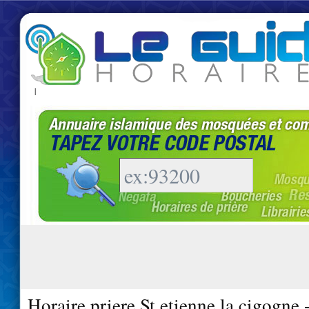
|
Horaire priere St etienne la cigogne