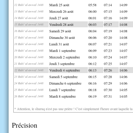
Mardi 25 août
05:58
07:14
14:09
12 Rabi' al-awwal 1448
Mercredi 26 août
06:00
07:15
14:09
13 Rabi' al-awwal 1448
Jeudi 27 août
06:01
07:16
14:09
14 Rabi' al-awwal 1448
Vendredi 28 août
06:03
07:17
14:08
15 Rabi' al-awwal 1448
Samedi 29 août
06:04
07:19
14:08
16 Rabi' al-awwal 1448
Dimanche 30 août
06:06
07:20
14:08
17 Rabi' al-awwal 1448
Lundi 31 août
06:07
07:21
14:07
18 Rabi' al-awwal 1448
Mardi 1 septembre
06:09
07:23
14:07
19 Rabi' al-awwal 1448
Mercredi 2 septembre
06:10
07:24
14:07
20 Rabi' al-awwal 1448
Jeudi 3 septembre
06:12
07:25
14:07
21 Rabi' al-awwal 1448
Vendredi 4 septembre
06:13
07:26
14:06
22 Rabi' al-awwal 1448
Samedi 5 septembre
06:15
07:28
14:06
23 Rabi' al-awwal 1448
Dimanche 6 septembre
06:16
07:29
14:06
24 Rabi' al-awwal 1448
Lundi 7 septembre
06:18
07:30
14:05
25 Rabi' al-awwal 1448
Mardi 8 septembre
06:19
07:31
14:05
26 Rabi' al-awwal 1448
* Attention, le shuruq n'est pas une prière ! C'est simplement l'heure avant laquelle l
Précision