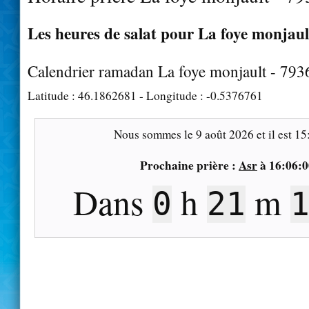
Les heures de salat pour La foye monjault
Calendrier ramadan La foye monjault - 793
Latitude :
46.1862681
- Longitude :
-0.5376761
Nous sommes le
9 août 2026
et il est
15
Prochaine prière :
Asr
à
16:06:0
Dans
h
m
0
21