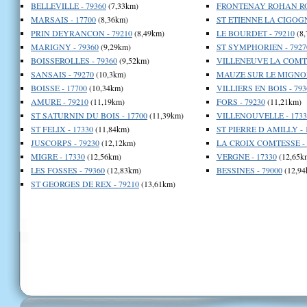
BELLEVILLE - 79360
(7,33km)
FRONTENAY ROHAN RO
MARSAIS - 17700
(8,36km)
ST ETIENNE LA CIGOGN
PRIN DEYRANCON - 79210
(8,49km)
LE BOURDET - 79210
(8,
MARIGNY - 79360
(9,29km)
ST SYMPHORIEN - 7927
BOISSEROLLES - 79360
(9,52km)
VILLENEUVE LA COMTE
SANSAIS - 79270
(10,3km)
MAUZE SUR LE MIGNON
BOISSE - 17700
(10,34km)
VILLIERS EN BOIS - 793
AMURE - 79210
(11,19km)
FORS - 79230
(11,21km)
ST SATURNIN DU BOIS - 17700
(11,39km)
VILLENOUVELLE - 1733
ST FELIX - 17330
(11,84km)
ST PIERRE D AMILLY - 
JUSCORPS - 79230
(12,12km)
LA CROIX COMTESSE - 
MIGRE - 17330
(12,56km)
VERGNE - 17330
(12,65k
LES FOSSES - 79360
(12,83km)
BESSINES - 79000
(12,94
ST GEORGES DE REX - 79210
(13,61km)