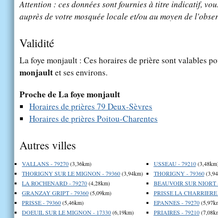
Attention : ces données sont fournies à titre indicatif, vou
auprès de votre mosquée locale et/ou au moyen de l'obser
Validité
La foye monjault : Ces horaires de prière sont valables po
monjault
et ses environs.
Proche de La foye monjault
Horaires de prières 79 Deux-Sèvres
Horaires de prières Poitou-Charentes
Autres villes
VALLANS - 79270
(3,36km)
USSEAU - 79210
(3,48km
THORIGNY SUR LE MIGNON - 79360
(3,94km)
THORIGNY - 79360
(3,9
LA ROCHENARD - 79270
(4,28km)
BEAUVOIR SUR NIORT -
GRANZAY GRIPT - 79360
(5,09km)
PRISSE LA CHARRIERE -
PRISSE - 79360
(5,46km)
EPANNES - 79270
(5,97k
DOEUIL SUR LE MIGNON - 17330
(6,19km)
PRIAIRES - 79210
(7,08k