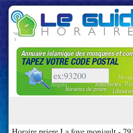
|
Horaire priere La foye monjault - 7