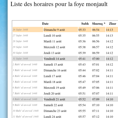
Liste des horaires pour la foye monjault
Date
Subh
Shuruq *
Zhur
Dimanche 9 août
05:33
06:54
14:13
26 Safar 1448
Lundi 10 août
05:35
06:55
14:13
27 Safar 1448
Mardi 11 août
05:36
06:56
14:12
28 Safar 1448
Mercredi 12 août
05:38
06:57
14:12
29 Safar 1448
Jeudi 13 août
05:39
06:59
14:12
30 Safar 1448
Vendredi 14 août
05:41
07:00
14:12
31 Safar 1448
Samedi 15 août
05:43
07:01
14:12
2 Rabi' al-awwal 1448
Dimanche 16 août
05:44
07:02
14:11
3 Rabi' al-awwal 1448
Lundi 17 août
05:46
07:04
14:11
4 Rabi' al-awwal 1448
Mardi 18 août
05:47
07:05
14:11
5 Rabi' al-awwal 1448
Mercredi 19 août
05:49
07:06
14:11
6 Rabi' al-awwal 1448
Jeudi 20 août
05:51
07:07
14:11
7 Rabi' al-awwal 1448
Vendredi 21 août
05:52
07:09
14:10
8 Rabi' al-awwal 1448
Samedi 22 août
05:54
07:10
14:10
9 Rabi' al-awwal 1448
Dimanche 23 août
05:55
07:11
14:10
10 Rabi' al-awwal 1448
Lundi 24 août
05:57
07:12
14:10
11 Rabi' al-awwal 1448