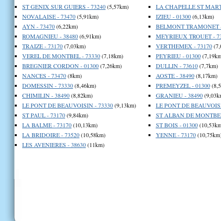
ST GENIX SUR GUIERS - 73240
(5,57km)
LA CHAPELLE ST MARTI
NOVALAISE - 73470
(5,91km)
IZIEU - 01300
(6,13km)
AYN - 73470
(6,22km)
BELMONT TRAMONET -
ROMAGNIEU - 38480
(6,91km)
MEYRIEUX TROUET - 7
TRAIZE - 73170
(7,03km)
VERTHEMEX - 73170
(7,
VEREL DE MONTBEL - 73330
(7,18km)
PEYRIEU - 01300
(7,19km
BREGNIER CORDON - 01300
(7,26km)
DULLIN - 73610
(7,7km)
NANCES - 73470
(8km)
AOSTE - 38490
(8,17km)
DOMESSIN - 73330
(8,46km)
PREMEYZEL - 01300
(8,
CHIMILIN - 38490
(8,82km)
GRANIEU - 38490
(9,03k
LE PONT DE BEAUVOISIN - 73330
(9,13km)
LE PONT DE BEAUVOISI
ST PAUL - 73170
(9,84km)
ST ALBAN DE MONTBEL 
LA BALME - 73170
(10,13km)
ST BOIS - 01300
(10,53km
LA BRIDOIRE - 73520
(10,58km)
YENNE - 73170
(10,75km
LES AVENIERES - 38630
(11km)