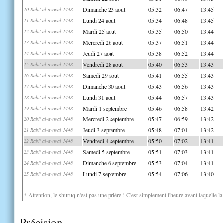
Dimanche 23 août
05:32
06:47
13:45
10 Rabi' al-awwal 1448
Lundi 24 août
05:34
06:48
13:45
11 Rabi' al-awwal 1448
Mardi 25 août
05:35
06:50
13:44
12 Rabi' al-awwal 1448
Mercredi 26 août
05:37
06:51
13:44
13 Rabi' al-awwal 1448
Jeudi 27 août
05:38
06:52
13:44
14 Rabi' al-awwal 1448
Vendredi 28 août
05:40
06:53
13:43
15 Rabi' al-awwal 1448
Samedi 29 août
05:41
06:55
13:43
16 Rabi' al-awwal 1448
Dimanche 30 août
05:43
06:56
13:43
17 Rabi' al-awwal 1448
Lundi 31 août
05:44
06:57
13:43
18 Rabi' al-awwal 1448
Mardi 1 septembre
05:46
06:58
13:42
19 Rabi' al-awwal 1448
Mercredi 2 septembre
05:47
06:59
13:42
20 Rabi' al-awwal 1448
Jeudi 3 septembre
05:48
07:01
13:42
21 Rabi' al-awwal 1448
Vendredi 4 septembre
05:50
07:02
13:41
22 Rabi' al-awwal 1448
Samedi 5 septembre
05:51
07:03
13:41
23 Rabi' al-awwal 1448
Dimanche 6 septembre
05:53
07:04
13:41
24 Rabi' al-awwal 1448
Lundi 7 septembre
05:54
07:06
13:40
25 Rabi' al-awwal 1448
* Attention, le shuruq n'est pas une prière ! C'est simplement l'heure avant laquelle l
Précision