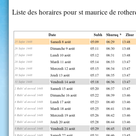
Liste des horaires pour st maurice de rother
Date
Subh
Shuruq *
Zhur
Samedi 8 août
05:09
06:29
13:48
25 Safar 1448
Dimanche 9 août
05:11
06:30
13:48
26 Safar 1448
Lundi 10 août
05:12
06:31
13:48
27 Safar 1448
Mardi 11 août
05:14
06:33
13:47
28 Safar 1448
Mercredi 12 août
05:15
06:34
13:47
29 Safar 1448
Jeudi 13 août
05:17
06:35
13:47
30 Safar 1448
Vendredi 14 août
05:18
06:36
13:47
31 Safar 1448
Samedi 15 août
05:20
06:37
13:47
2 Rabi' al-awwal 1448
Dimanche 16 août
05:22
06:39
13:46
3 Rabi' al-awwal 1448
Lundi 17 août
05:23
06:40
13:46
4 Rabi' al-awwal 1448
Mardi 18 août
05:25
06:41
13:46
5 Rabi' al-awwal 1448
Mercredi 19 août
05:26
06:42
13:46
6 Rabi' al-awwal 1448
Jeudi 20 août
05:28
06:44
13:46
7 Rabi' al-awwal 1448
Vendredi 21 août
05:29
06:45
13:45
8 Rabi' al-awwal 1448
Samedi 22 août
05:31
06:46
13:45
9 Rabi' al-awwal 1448