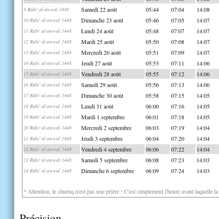
Samedi 22 août
05:44
07:04
14:08
9 Rabi' al-awwal 1448
Dimanche 23 août
05:46
07:05
14:07
10 Rabi' al-awwal 1448
Lundi 24 août
05:48
07:07
14:07
11 Rabi' al-awwal 1448
Mardi 25 août
05:50
07:08
14:07
12 Rabi' al-awwal 1448
Mercredi 26 août
05:51
07:09
14:07
13 Rabi' al-awwal 1448
Jeudi 27 août
05:53
07:11
14:06
14 Rabi' al-awwal 1448
Vendredi 28 août
05:55
07:12
14:06
15 Rabi' al-awwal 1448
Samedi 29 août
05:56
07:13
14:06
16 Rabi' al-awwal 1448
Dimanche 30 août
05:58
07:15
14:05
17 Rabi' al-awwal 1448
Lundi 31 août
06:00
07:16
14:05
18 Rabi' al-awwal 1448
Mardi 1 septembre
06:01
07:18
14:05
19 Rabi' al-awwal 1448
Mercredi 2 septembre
06:03
07:19
14:04
20 Rabi' al-awwal 1448
Jeudi 3 septembre
06:04
07:20
14:04
21 Rabi' al-awwal 1448
Vendredi 4 septembre
06:06
07:22
14:04
22 Rabi' al-awwal 1448
Samedi 5 septembre
06:08
07:23
14:03
23 Rabi' al-awwal 1448
Dimanche 6 septembre
06:09
07:24
14:03
24 Rabi' al-awwal 1448
* Attention, le shuruq n'est pas une prière ! C'est simplement l'heure avant laquelle l
Précision