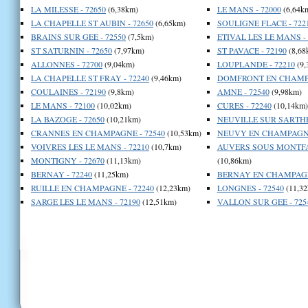
LA MILESSE - 72650
(6,38km)
LE MANS - 72000
(6,64k
LA CHAPELLE ST AUBIN - 72650
(6,65km)
SOULIGNE FLACE - 722
BRAINS SUR GEE - 72550
(7,5km)
ETIVAL LES LE MANS - 
ST SATURNIN - 72650
(7,97km)
ST PAVACE - 72190
(8,68
ALLONNES - 72700
(9,04km)
LOUPLANDE - 72210
(9,
LA CHAPELLE ST FRAY - 72240
(9,46km)
DOMFRONT EN CHAMPA
COULAINES - 72190
(9,8km)
AMNE - 72540
(9,98km)
LE MANS - 72100
(10,02km)
CURES - 72240
(10,14km)
LA BAZOGE - 72650
(10,21km)
NEUVILLE SUR SARTHE 
CRANNES EN CHAMPAGNE - 72540
(10,53km)
NEUVY EN CHAMPAGNE 
VOIVRES LES LE MANS - 72210
(10,7km)
AUVERS SOUS MONTFA
MONTIGNY - 72670
(11,13km)
(10,86km)
BERNAY - 72240
(11,25km)
BERNAY EN CHAMPAGNE
RUILLE EN CHAMPAGNE - 72240
(12,23km)
LONGNES - 72540
(11,32
SARGE LES LE MANS - 72190
(12,51km)
VALLON SUR GEE - 725