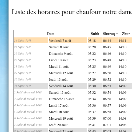
Liste des horaires pour chaufour notre dam
Date
Subh
Shuruq *
Zhur
Vendredi 7 août
05:18
06:44
14:11
24 Safar 1448
Samedi 8 août
05:20
06:45
14:10
25 Safar 1448
Dimanche 9 août
05:22
06:46
14:10
26 Safar 1448
Lundi 10 août
05:23
06:48
14:10
27 Safar 1448
Mardi 11 août
05:25
06:49
14:10
28 Safar 1448
Mercredi 12 août
05:27
06:50
14:10
29 Safar 1448
Jeudi 13 août
05:29
06:52
14:10
30 Safar 1448
Vendredi 14 août
05:30
06:53
14:09
31 Safar 1448
Samedi 15 août
05:32
06:54
14:09
2 Rabi' al-awwal 1448
Dimanche 16 août
05:34
06:56
14:09
3 Rabi' al-awwal 1448
Lundi 17 août
05:36
06:57
14:09
4 Rabi' al-awwal 1448
Mardi 18 août
05:37
06:58
14:09
5 Rabi' al-awwal 1448
Mercredi 19 août
05:39
07:00
14:08
6 Rabi' al-awwal 1448
Jeudi 20 août
05:41
07:01
14:08
7 Rabi' al-awwal 1448
Vendredi 21 août
05:43
07:03
14:08
8 Rabi' al-awwal 1448