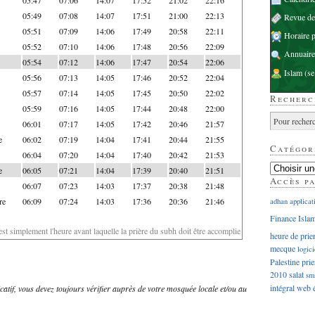
05:49
07:08
14:07
17:51
21:00
22:13
Revue d
05:51
07:09
14:06
17:49
20:58
22:11
Horaire p
05:52
07:10
14:06
17:48
20:56
22:09
Annuaire
05:54
07:12
14:06
17:47
20:54
22:06
Islam
(se
05:56
07:13
14:05
17:46
20:52
22:04
05:57
07:14
14:05
17:45
20:50
22:02
Recherc
05:59
07:16
14:05
17:44
20:48
22:00
06:01
07:17
14:05
17:42
20:46
21:57
e
06:02
07:19
14:04
17:41
20:44
21:55
Catégor
06:04
07:20
14:04
17:40
20:42
21:53
e
06:05
07:21
14:04
17:39
20:40
21:51
Accès p
06:07
07:23
14:03
17:37
20:38
21:48
re
06:09
07:24
14:03
17:36
20:36
21:46
adhan
applicat
Finance Isla
'est simplement l'heure avant laquelle la prière du subh doit être accomplie
heure de prie
mecque
logici
Palestine
prie
2010
salat
sm
intégral
web
dicatif, vous devez toujours vérifier auprès de votre mosquée locale et/ou au