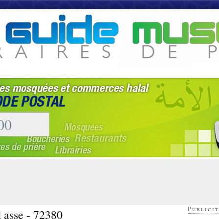
Publicit
d asse - 72380