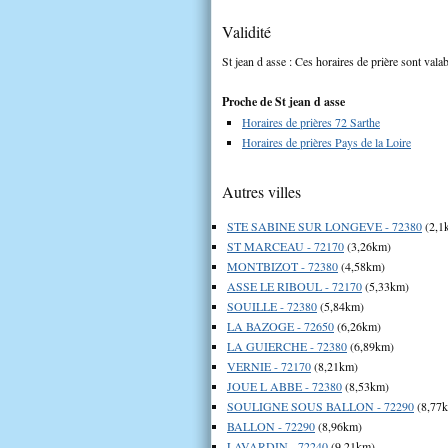
Validité
St jean d asse : Ces horaires de prière sont valab
Proche de St jean d asse
Horaires de prières 72 Sarthe
Horaires de prières Pays de la Loire
Autres villes
STE SABINE SUR LONGEVE - 72380
(2,1
ST MARCEAU - 72170
(3,26km)
MONTBIZOT - 72380
(4,58km)
ASSE LE RIBOUL - 72170
(5,33km)
SOUILLE - 72380
(5,84km)
LA BAZOGE - 72650
(6,26km)
LA GUIERCHE - 72380
(6,89km)
VERNIE - 72170
(8,21km)
JOUE L ABBE - 72380
(8,53km)
SOULIGNE SOUS BALLON - 72290
(8,77
BALLON - 72290
(8,96km)
LAVARDIN - 72240
(9,21km)