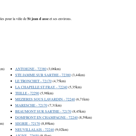
les pour la ville de
St jean d asse
et ses environs.
km)
ANTOIGNE - 72380
(3,06km)
STE JAMME SUR SARTHE - 72380
(3,44km)
LE TRONCHET - 72170
(4,75km)
LA CHAPELLE ST FRAY - 72240
(5,35km)
TEILLE - 72290
(5,98km)
MEZIERES SOUS LAVARDIN - 72240
(6,71km)
MARESCHE - 72170
(7,31km)
BEAUMONT SUR SARTHE - 72170
(8,45km)
DOMFRONT EN CHAMPAGNE - 72240
(8,59km)
km)
SEGRIE - 72170
(8,89km)
NEUVILLALAIS - 72240
(9,02km)
AIGNE - 72650
(9,4km)