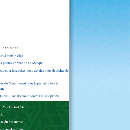
s récents
 si vous y étiez
ues photos en vrac de La Mecque
sons pour lesquelles vous devriez vous dépêcher de
s du Niger voient pour la première fois un
anc
CCIF : Une décennie contre l’islamophobie
e Musulman
lim
elle du Musulman
er Ramadan 2019