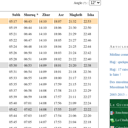
Angle
:
(?)
Subh
Shuruq *
Zhur
Asr
Maghrib
Isha
05:17
06:43
14:10
18:07
21:32
22:53
05:19
06:44
14:10
18:06
21:30
22:50
05:21
06:46
14:10
18:06
21:29
22:48
05:22
06:47
14:10
18:05
21:27
22:46
Article
05:24
06:48
14:10
18:04
21:25
22:44
05:26
06:50
14:10
18:03
21:24
22:42
Médine comme
05:28
06:51
14:09
18:02
21:22
22:40
Hajj : quelq
05:30
06:53
14:09
18:01
21:20
22:38
Hajj : 17 rai
05:31
06:54
14:09
18:01
21:18
22:36
le faire !
05:33
06:55
14:09
18:00
21:17
22:33
Des musulman
05:35
06:57
14:09
17:59
21:15
22:31
Musulman bl
05:37
06:58
14:08
17:58
21:13
22:29
2003-2013 – 
05:39
06:59
14:08
17:57
21:11
22:27
05:40
07:01
14:08
17:56
21:09
22:24
Le Guid
05:42
07:02
14:08
17:55
21:07
22:22
Sms4mus
05:44
07:03
14:07
17:54
21:06
22:20
La Citad
05:45
07:05
14:07
17:53
21:04
22:18
Calendri
05:47
07:06
14:07
17:52
21:02
22:16