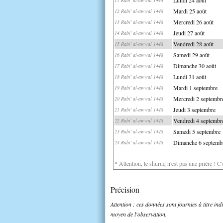
Mardi 25 août
12 Rabi' al-awwal 1448
Mercredi 26 août
13 Rabi' al-awwal 1448
Jeudi 27 août
14 Rabi' al-awwal 1448
Vendredi 28 août
15 Rabi' al-awwal 1448
Samedi 29 août
16 Rabi' al-awwal 1448
Dimanche 30 août
17 Rabi' al-awwal 1448
Lundi 31 août
18 Rabi' al-awwal 1448
Mardi 1 septembre
19 Rabi' al-awwal 1448
Mercredi 2 septembr
20 Rabi' al-awwal 1448
Jeudi 3 septembre
21 Rabi' al-awwal 1448
Vendredi 4 septembr
22 Rabi' al-awwal 1448
Samedi 5 septembre
23 Rabi' al-awwal 1448
Dimanche 6 septemb
24 Rabi' al-awwal 1448
* Attention, le shuruq n'est pas une prière ! C
Précision
Attention : ces données sont fournies à titre in
moyen de l'observation.