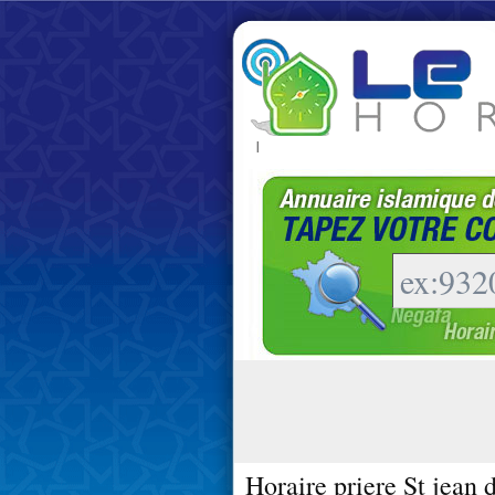
|
Horaire priere St jean 