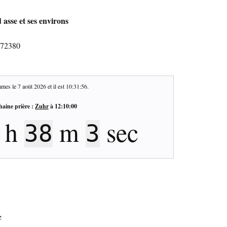
 asse et ses environs
- 72380
mes le
7 août 2026
et il est
10:31:57
.
haine prière :
Zuhr
à
12:10:00
h
m
sec
38
2
e