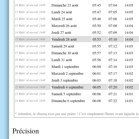
Dimanche 23 août
05:45
07:04
14:05
10 Rabi' al-awwal 1448
Lundi 24 août
05:47
07:05
14:05
11 Rabi' al-awwal 1448
Mardi 25 août
05:48
07:06
14:05
12 Rabi' al-awwal 1448
Mercredi 26 août
05:50
07:08
14:04
13 Rabi' al-awwal 1448
Jeudi 27 août
05:52
07:09
14:04
14 Rabi' al-awwal 1448
Vendredi 28 août
05:53
07:10
14:04
15 Rabi' al-awwal 1448
Samedi 29 août
05:55
07:12
14:03
16 Rabi' al-awwal 1448
Dimanche 30 août
05:57
07:13
14:03
17 Rabi' al-awwal 1448
Lundi 31 août
05:58
07:14
14:03
18 Rabi' al-awwal 1448
Mardi 1 septembre
06:00
07:16
14:03
19 Rabi' al-awwal 1448
Mercredi 2 septembre
06:01
07:17
14:02
20 Rabi' al-awwal 1448
Jeudi 3 septembre
06:03
07:18
14:02
21 Rabi' al-awwal 1448
Vendredi 4 septembre
06:05
07:20
14:02
22 Rabi' al-awwal 1448
Samedi 5 septembre
06:06
07:21
14:01
23 Rabi' al-awwal 1448
Dimanche 6 septembre
06:08
07:22
14:01
24 Rabi' al-awwal 1448
* Attention, le shuruq n'est pas une prière ! C'est simplement l'heure avant laquelle l
Précision