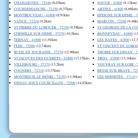
CHAHAIGNES - 72340
(8,03km)
SOUGE - 41800
(8,12km)
COURDEMANCHE - 72150
(8,37km)
ARTINS - 41800
(8,88km)
MONTROUVEAU - 41800
(8,91km)
EPEIGNE SUR DEME - 3
VANCE - 72310
(9,2km)
MARCON - 72340
(9,48k
ST PIERRE DU LOROUER - 72150
(9,58km)
ST GEORGES DE LA COU
CHEMILLE SUR DEME - 37370
(10,5km)
BONNEVEAU - 41800
(1
TERNAY - 41800
(11,91km)
LES HAYES - 41800
(12,
FLEE - 72500
(12,74km)
ST VINCENT DU LOROUE
BUEIL EN TOURAINE - 37370
(12,96km)
THOIRE SUR DINAN - 7
ST JACQUES DES GUERETS - 41800
(13,15km)
TROO - 41800
(13,16km)
VILLEBOURG - 37370
(13,2km)
VOUVRAY SUR LOIR - 7
COGNERS - 72310
(13,37km)
BESSE SUR BRAYE - 72
MONTREUIL LE HENRI - 72150
(13,56km)
LES HERMITES - 37110
(
DISSAY SOUS COURCILLON - 72500
(14,82km)