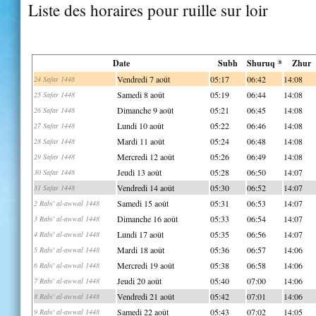
Liste des horaires pour ruille sur loir
Date
Subh
Shuruq *
Zhur
Vendredi 7 août
05:17
06:42
14:08
24 Safar 1448
Samedi 8 août
05:19
06:44
14:08
25 Safar 1448
Dimanche 9 août
05:21
06:45
14:08
26 Safar 1448
Lundi 10 août
05:22
06:46
14:08
27 Safar 1448
Mardi 11 août
05:24
06:48
14:08
28 Safar 1448
Mercredi 12 août
05:26
06:49
14:08
29 Safar 1448
Jeudi 13 août
05:28
06:50
14:07
30 Safar 1448
Vendredi 14 août
05:30
06:52
14:07
31 Safar 1448
Samedi 15 août
05:31
06:53
14:07
2 Rabi' al-awwal 1448
Dimanche 16 août
05:33
06:54
14:07
3 Rabi' al-awwal 1448
Lundi 17 août
05:35
06:56
14:07
4 Rabi' al-awwal 1448
Mardi 18 août
05:36
06:57
14:06
5 Rabi' al-awwal 1448
Mercredi 19 août
05:38
06:58
14:06
6 Rabi' al-awwal 1448
Jeudi 20 août
05:40
07:00
14:06
7 Rabi' al-awwal 1448
Vendredi 21 août
05:42
07:01
14:06
8 Rabi' al-awwal 1448
Samedi 22 août
05:43
07:02
14:05
9 Rabi' al-awwal 1448