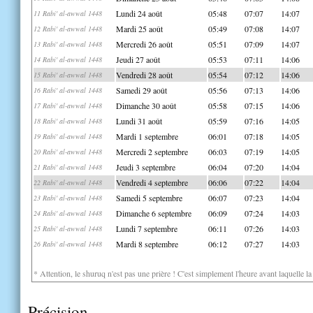
Lundi 24 août
05:48
07:07
14:07
11 Rabi' al-awwal 1448
Mardi 25 août
05:49
07:08
14:07
12 Rabi' al-awwal 1448
Mercredi 26 août
05:51
07:09
14:07
13 Rabi' al-awwal 1448
Jeudi 27 août
05:53
07:11
14:06
14 Rabi' al-awwal 1448
Vendredi 28 août
05:54
07:12
14:06
15 Rabi' al-awwal 1448
Samedi 29 août
05:56
07:13
14:06
16 Rabi' al-awwal 1448
Dimanche 30 août
05:58
07:15
14:06
17 Rabi' al-awwal 1448
Lundi 31 août
05:59
07:16
14:05
18 Rabi' al-awwal 1448
Mardi 1 septembre
06:01
07:18
14:05
19 Rabi' al-awwal 1448
Mercredi 2 septembre
06:03
07:19
14:05
20 Rabi' al-awwal 1448
Jeudi 3 septembre
06:04
07:20
14:04
21 Rabi' al-awwal 1448
Vendredi 4 septembre
06:06
07:22
14:04
22 Rabi' al-awwal 1448
Samedi 5 septembre
06:07
07:23
14:04
23 Rabi' al-awwal 1448
Dimanche 6 septembre
06:09
07:24
14:03
24 Rabi' al-awwal 1448
Lundi 7 septembre
06:11
07:26
14:03
25 Rabi' al-awwal 1448
Mardi 8 septembre
06:12
07:27
14:03
26 Rabi' al-awwal 1448
* Attention, le shuruq n'est pas une prière ! C'est simplement l'heure avant laquelle l
Précision