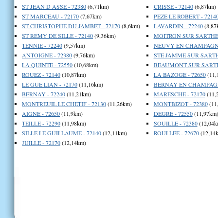
ST JEAN D ASSE - 72380
(6,71km)
CRISSE - 72140
(6,87km)
ST MARCEAU - 72170
(7,67km)
PEZE LE ROBERT - 7214
ST CHRISTOPHE DU JAMBET - 72170
(8,6km)
LAVARDIN - 72240
(8,87
ST REMY DE SILLE - 72140
(9,36km)
MOITRON SUR SARTHE 
TENNIE - 72240
(9,57km)
NEUVY EN CHAMPAGNE 
ANTOIGNE - 72380
(9,76km)
STE JAMME SUR SARTHE
LA QUINTE - 72550
(10,68km)
BEAUMONT SUR SARTHE
ROUEZ - 72140
(10,87km)
LA BAZOGE - 72650
(11,
LE GUE LIAN - 72170
(11,16km)
BERNAY EN CHAMPAGNE
BERNAY - 72240
(11,21km)
MARESCHE - 72170
(11,
MONTREUIL LE CHETIF - 72130
(11,26km)
MONTBIZOT - 72380
(11
AIGNE - 72650
(11,9km)
DEGRE - 72550
(11,97km
TEILLE - 72290
(11,98km)
SOUILLE - 72380
(12,04k
SILLE LE GUILLAUME - 72140
(12,11km)
ROULLEE - 72670
(12,14
JUILLE - 72170
(12,14km)