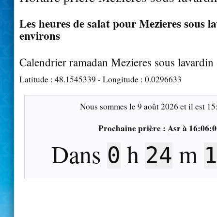
Les heures de salat pour Mezieres sous la
environs
Calendrier ramadan Mezieres sous lavardin
Latitude :
48.1545339
- Longitude :
0.0296633
Nous sommes le
9 août 2026
et il est
15
Prochaine prière :
Asr
à
16:06:0
Dans
h
m
0
24