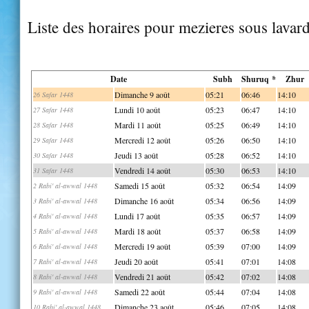
Liste des horaires pour mezieres sous lavar
Date
Subh
Shuruq *
Zhur
Dimanche 9 août
05:21
06:46
14:10
26 Safar 1448
Lundi 10 août
05:23
06:47
14:10
27 Safar 1448
Mardi 11 août
05:25
06:49
14:10
28 Safar 1448
Mercredi 12 août
05:26
06:50
14:10
29 Safar 1448
Jeudi 13 août
05:28
06:52
14:10
30 Safar 1448
Vendredi 14 août
05:30
06:53
14:10
31 Safar 1448
Samedi 15 août
05:32
06:54
14:09
2 Rabi' al-awwal 1448
Dimanche 16 août
05:34
06:56
14:09
3 Rabi' al-awwal 1448
Lundi 17 août
05:35
06:57
14:09
4 Rabi' al-awwal 1448
Mardi 18 août
05:37
06:58
14:09
5 Rabi' al-awwal 1448
Mercredi 19 août
05:39
07:00
14:09
6 Rabi' al-awwal 1448
Jeudi 20 août
05:41
07:01
14:08
7 Rabi' al-awwal 1448
Vendredi 21 août
05:42
07:02
14:08
8 Rabi' al-awwal 1448
Samedi 22 août
05:44
07:04
14:08
9 Rabi' al-awwal 1448
Dimanche 23 août
05:46
07:05
14:08
10 Rabi' al-awwal 1448