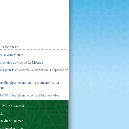
s récents
 si vous y étiez
ues photos en vrac de La Mecque
sons pour lesquelles vous devriez vous dépêcher de
s du Niger voient pour la première fois un
anc
CCIF : Une décennie contre l’islamophobie
e Musulman
lim
elle du Musulman
er Ramadan 2019