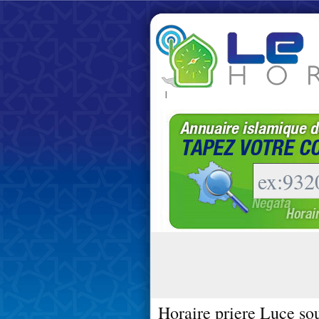
|
Horaire priere Luce so