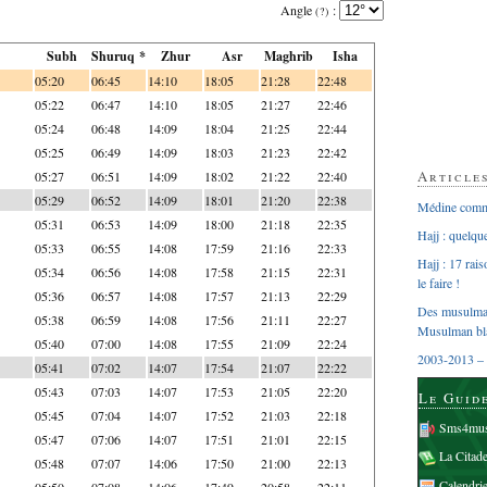
Angle
:
(?)
Subh
Shuruq *
Zhur
Asr
Maghrib
Isha
05:20
06:45
14:10
18:05
21:28
22:48
05:22
06:47
14:10
18:05
21:27
22:46
05:24
06:48
14:09
18:04
21:25
22:44
05:25
06:49
14:09
18:03
21:23
22:42
Article
05:27
06:51
14:09
18:02
21:22
22:40
05:29
06:52
14:09
18:01
21:20
22:38
Médine comme
05:31
06:53
14:09
18:00
21:18
22:35
Hajj : quelq
05:33
06:55
14:08
17:59
21:16
22:33
Hajj : 17 rai
05:34
06:56
14:08
17:58
21:15
22:31
le faire !
05:36
06:57
14:08
17:57
21:13
22:29
Des musulman
05:38
06:59
14:08
17:56
21:11
22:27
Musulman bl
05:40
07:00
14:08
17:55
21:09
22:24
2003-2013 – 
05:41
07:02
14:07
17:54
21:07
22:22
05:43
07:03
14:07
17:53
21:05
22:20
Le Guid
05:45
07:04
14:07
17:52
21:03
22:18
Sms4mus
05:47
07:06
14:07
17:51
21:01
22:15
La Citad
05:48
07:07
14:06
17:50
21:00
22:13
Calendri
05:50
07:08
14:06
17:49
20:58
22:11