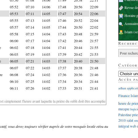
05:52
07:10
14:06
17:48
20:56
22:09
Revue d
05:53
07:11
14:05
17:47
20:54
22:06
Horaire p
05:55
07:13
14:05
17:46
20:52
22:04
Annuaire
05:57
07:14
14:05
17:44
20:50
22:02
Islam
(se
05:58
07:15
14:04
17:43
20:48
21:59
06:00
07:17
14:04
17:42
20:46
21:57
Recherc
e
06:02
07:18
14:04
17:41
20:44
21:55
06:03
07:19
14:03
17:39
20:42
21:53
e
06:05
07:21
14:03
17:38
20:40
21:50
Catégor
06:07
07:22
14:03
17:37
20:38
21:48
re
06:08
07:24
14:02
17:36
20:36
21:46
Accès p
06:10
07:25
14:02
17:34
20:34
21:44
06:11
07:26
14:02
17:33
20:31
21:41
adhan
applicat
Finance Isla
'est simplement l'heure avant laquelle la prière du subh doit être accomplie
heure de prie
mecque
logici
Palestine
prie
2010
salat
sm
intégral
web
dicatif, vous devez toujours vérifier auprès de votre mosquée locale et/ou au