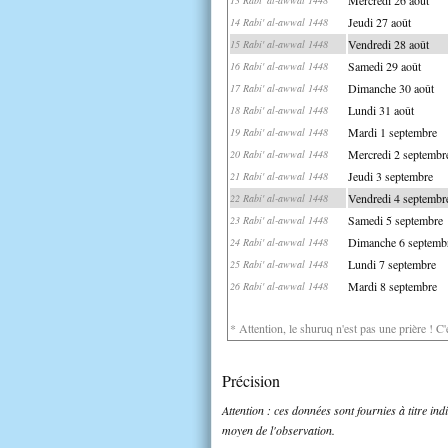
Jeudi 27 août
14 Rabi' al-awwal 1448
Vendredi 28 août
15 Rabi' al-awwal 1448
Samedi 29 août
16 Rabi' al-awwal 1448
Dimanche 30 août
17 Rabi' al-awwal 1448
Lundi 31 août
18 Rabi' al-awwal 1448
Mardi 1 septembre
19 Rabi' al-awwal 1448
Mercredi 2 septembr
20 Rabi' al-awwal 1448
Jeudi 3 septembre
21 Rabi' al-awwal 1448
Vendredi 4 septembr
22 Rabi' al-awwal 1448
Samedi 5 septembre
23 Rabi' al-awwal 1448
Dimanche 6 septemb
24 Rabi' al-awwal 1448
Lundi 7 septembre
25 Rabi' al-awwal 1448
Mardi 8 septembre
26 Rabi' al-awwal 1448
* Attention, le shuruq n'est pas une prière ! C
Précision
Attention : ces données sont fournies à titre in
moyen de l'observation.