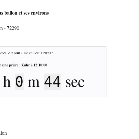
s ballon et ses environs
on - 72290
mes le
9 août 2026
et il est
11:09:16
.
haine prière :
Zuhr
à
12:10:00
h
m
sec
0
43
llon