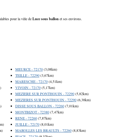
lables pour la ville de
Luce sous ballon
et ses environs.
MEURCE - 72170
(3,08km)
TEILLE - 72290
(3,67km)
MARESCHE - 72170
(4,51km)
)
VIVOIN - 72170
(5,17km)
MEZIERE SUR PONTHOUIN - 72290
(5,82km)
MEZIERES SUR PONTHOUIN - 72290
(6,38km)
)
DISSE SOUS BALLON - 72260
(7,01km)
MONTBIZOT - 72380
(7,47km)
RENE - 72260
(7,87km)
km)
JUILLE - 72170
(8,01km)
m)
MAROLLES LES BRAULTS - 72260
(8,83km)
PIACE - 72170
(9,32km)