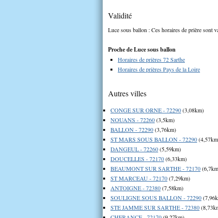
Validité
Luce sous ballon : Ces horaires de prière sont va
Proche de Luce sous ballon
Horaires de prières 72 Sarthe
Horaires de prières Pays de la Loire
Autres villes
CONGE SUR ORNE - 72290
(3,08km)
NOUANS - 72260
(3,5km)
BALLON - 72290
(3,76km)
ST MARS SOUS BALLON - 72290
(4,57km
DANGEUL - 72260
(5,59km)
DOUCELLES - 72170
(6,33km)
BEAUMONT SUR SARTHE - 72170
(6,7km
ST MARCEAU - 72170
(7,29km)
ANTOIGNE - 72380
(7,58km)
SOULIGNE SOUS BALLON - 72290
(7,96
STE JAMME SUR SARTHE - 72380
(8,73k
CHERANCE - 72170
(9,27km)