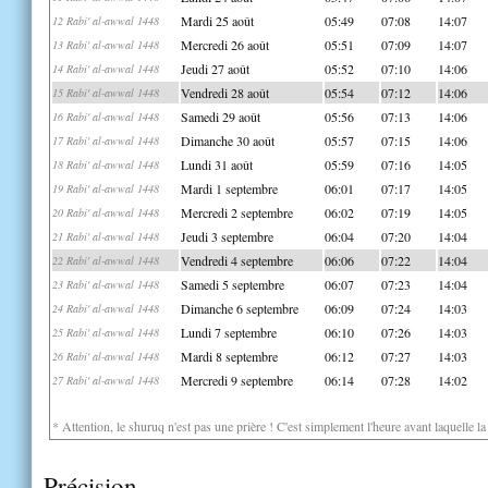
Mardi 25 août
05:49
07:08
14:07
12 Rabi' al-awwal 1448
Mercredi 26 août
05:51
07:09
14:07
13 Rabi' al-awwal 1448
Jeudi 27 août
05:52
07:10
14:06
14 Rabi' al-awwal 1448
Vendredi 28 août
05:54
07:12
14:06
15 Rabi' al-awwal 1448
Samedi 29 août
05:56
07:13
14:06
16 Rabi' al-awwal 1448
Dimanche 30 août
05:57
07:15
14:06
17 Rabi' al-awwal 1448
Lundi 31 août
05:59
07:16
14:05
18 Rabi' al-awwal 1448
Mardi 1 septembre
06:01
07:17
14:05
19 Rabi' al-awwal 1448
Mercredi 2 septembre
06:02
07:19
14:05
20 Rabi' al-awwal 1448
Jeudi 3 septembre
06:04
07:20
14:04
21 Rabi' al-awwal 1448
Vendredi 4 septembre
06:06
07:22
14:04
22 Rabi' al-awwal 1448
Samedi 5 septembre
06:07
07:23
14:04
23 Rabi' al-awwal 1448
Dimanche 6 septembre
06:09
07:24
14:03
24 Rabi' al-awwal 1448
Lundi 7 septembre
06:10
07:26
14:03
25 Rabi' al-awwal 1448
Mardi 8 septembre
06:12
07:27
14:03
26 Rabi' al-awwal 1448
Mercredi 9 septembre
06:14
07:28
14:02
27 Rabi' al-awwal 1448
* Attention, le shuruq n'est pas une prière ! C'est simplement l'heure avant laquelle l
Précision