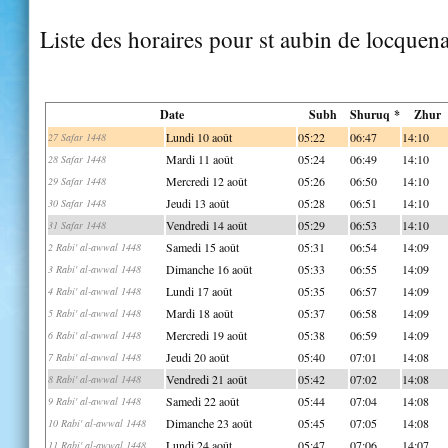
Liste des horaires pour st aubin de locquen
Date
Subh
Shuruq *
Zhur
Lundi 10 août
05:22
06:47
14:10
27 Safar 1448
Mardi 11 août
05:24
06:49
14:10
28 Safar 1448
Mercredi 12 août
05:26
06:50
14:10
29 Safar 1448
Jeudi 13 août
05:28
06:51
14:10
30 Safar 1448
Vendredi 14 août
05:29
06:53
14:10
31 Safar 1448
Samedi 15 août
05:31
06:54
14:09
2 Rabi' al-awwal 1448
Dimanche 16 août
05:33
06:55
14:09
3 Rabi' al-awwal 1448
Lundi 17 août
05:35
06:57
14:09
4 Rabi' al-awwal 1448
Mardi 18 août
05:37
06:58
14:09
5 Rabi' al-awwal 1448
Mercredi 19 août
05:38
06:59
14:09
6 Rabi' al-awwal 1448
Jeudi 20 août
05:40
07:01
14:08
7 Rabi' al-awwal 1448
Vendredi 21 août
05:42
07:02
14:08
8 Rabi' al-awwal 1448
Samedi 22 août
05:44
07:04
14:08
9 Rabi' al-awwal 1448
Dimanche 23 août
05:45
07:05
14:08
10 Rabi' al-awwal 1448
Lundi 24 août
05:47
07:06
14:07
11 Rabi' al-awwal 1448