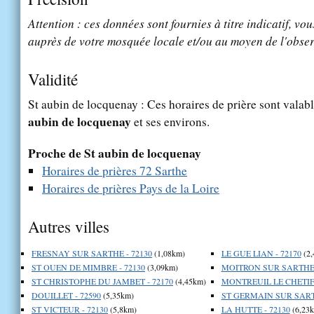
Attention : ces données sont fournies à titre indicatif, vou
auprès de votre mosquée locale et/ou au moyen de l'obser
Validité
St aubin de locquenay : Ces horaires de prière sont valabl
aubin de locquenay
et ses environs.
Proche de St aubin de locquenay
Horaires de prières 72 Sarthe
Horaires de prières Pays de la Loire
Autres villes
FRESNAY SUR SARTHE - 72130
(1,08km)
LE GUE LIAN - 72170
(2,
ST OUEN DE MIMBRE - 72130
(3,09km)
MOITRON SUR SARTHE 
ST CHRISTOPHE DU JAMBET - 72170
(4,45km)
MONTREUIL LE CHETIF 
DOUILLET - 72590
(5,35km)
ST GERMAIN SUR SARTH
ST VICTEUR - 72130
(5,8km)
LA HUTTE - 72130
(6,23