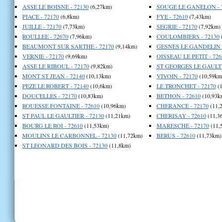
ASSE LE BOISNE - 72130
(6,27km)
SOUGE LE GANELON - 
PIACE - 72170
(6,8km)
FYE - 72610
(7,43km)
JUILLE - 72170
(7,73km)
SEGRIE - 72170
(7,92km)
ROULLEE - 72670
(7,96km)
COULOMBIERS - 72130
BEAUMONT SUR SARTHE - 72170
(9,14km)
GESNES LE GANDELIN -
VERNIE - 72170
(9,69km)
OISSEAU LE PETIT - 726
ASSE LE RIBOUL - 72170
(9,82km)
ST GEORGES LE GAULTI
MONT ST JEAN - 72140
(10,13km)
VIVOIN - 72170
(10,59km
PEZE LE ROBERT - 72140
(10,6km)
LE TRONCHET - 72170
(1
DOUCELLES - 72170
(10,83km)
BETHON - 72610
(10,93k
ROUESSE FONTAINE - 72610
(10,96km)
CHERANCE - 72170
(11,
ST PAUL LE GAULTIER - 72130
(11,21km)
CHERISAY - 72610
(11,3
BOURG LE ROI - 72610
(11,53km)
MARESCHE - 72170
(11,
MOULINS LE CARBONNEL - 72130
(11,72km)
BERUS - 72610
(11,73km)
ST LEONARD DES BOIS - 72130
(11,8km)