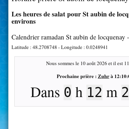
Les heures de salat pour St aubin de locq
environs
Calendrier ramadan St aubin de locquenay 
Latitude :
48.2708748
- Longitude :
0.0248941
Nous sommes le
10 août 2026
et il est
11
Prochaine prière :
Zuhr
à
12:10:
Dans
h
m
0
12