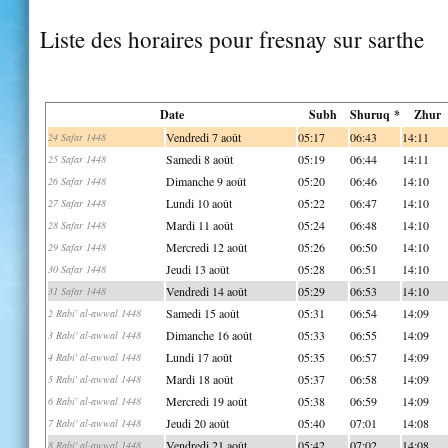
Liste des horaires pour fresnay sur sarthe
Date
Subh
Shuruq *
Zhur
Vendredi 7 août
05:17
06:43
14:11
24 Safar 1448
Samedi 8 août
05:19
06:44
14:11
25 Safar 1448
Dimanche 9 août
05:20
06:46
14:10
26 Safar 1448
Lundi 10 août
05:22
06:47
14:10
27 Safar 1448
Mardi 11 août
05:24
06:48
14:10
28 Safar 1448
Mercredi 12 août
05:26
06:50
14:10
29 Safar 1448
Jeudi 13 août
05:28
06:51
14:10
30 Safar 1448
Vendredi 14 août
05:29
06:53
14:10
31 Safar 1448
Samedi 15 août
05:31
06:54
14:09
2 Rabi' al-awwal 1448
Dimanche 16 août
05:33
06:55
14:09
3 Rabi' al-awwal 1448
Lundi 17 août
05:35
06:57
14:09
4 Rabi' al-awwal 1448
Mardi 18 août
05:37
06:58
14:09
5 Rabi' al-awwal 1448
Mercredi 19 août
05:38
06:59
14:09
6 Rabi' al-awwal 1448
Jeudi 20 août
05:40
07:01
14:08
7 Rabi' al-awwal 1448
Vendredi 21 août
05:42
07:02
14:08
8 Rabi' al-awwal 1448