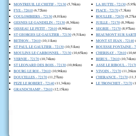
MONTREUIL LE CHETIF - 72130
(5,76km)
LA HUTTE - 72130
(5,95
FYE - 72610
(6,72km)
PIACE - 72170
(7,3km)
COULOMBIERS - 72130
(8,01km)
ROULLEE - 72670
(8,27k
GESNES LE GANDELIN - 72130
(8,36km)
JUILLE - 72170
(8,39km)
OISSEAU LE PETIT - 72610
(8,96km)
SEGRIE - 72170
(8,97km)
ST GEORGES LE GAULTIER - 72130
(9,51km)
BEAUMONT SUR SARTHE
BETHON - 72610
(10,11km)
MONT ST JEAN - 72140
(
ST PAUL LE GAULTIER - 72130
(10,51km)
ROUESSE FONTAINE - 7
MOULINS LE CARBONNEL - 72130
(10,65km)
CHERISAY - 72610
(10,6
VERNIE - 72170
(10,74km)
BERUS - 72610
(10,74km)
ST LEONARD DES BOIS - 72130
(10,86km)
ASSE LE RIBOUL - 7217
BOURG LE ROI - 72610
(10,96km)
VIVOIN - 72170
(11,26km
DOUCELLES - 72170
(11,27km)
CHERANCE - 72170
(11,
PEZE LE ROBERT - 72140
(11,34km)
LE TRONCHET - 72170
(1
GRANDCHAMP - 72610
(12,15km)