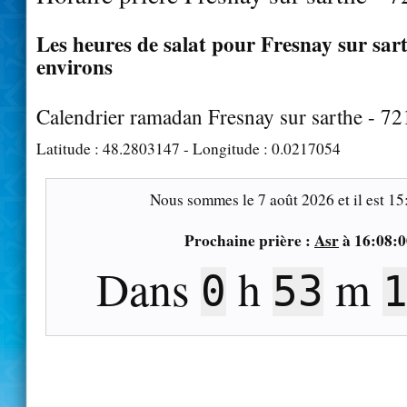
Les heures de salat pour Fresnay sur sart
environs
Calendrier ramadan Fresnay sur sarthe - 7
Latitude :
48.2803147
- Longitude :
0.0217054
Nous sommes le
7 août 2026
et il est
15
Prochaine prière :
Asr
à
16:08:0
Dans
h
m
0
53