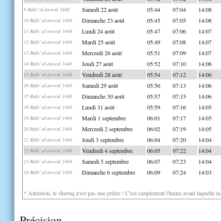
Samedi 22 août
05:44
07:04
14:08
9 Rabi' al-awwal 1448
Dimanche 23 août
05:45
07:05
14:08
10 Rabi' al-awwal 1448
Lundi 24 août
05:47
07:06
14:07
11 Rabi' al-awwal 1448
Mardi 25 août
05:49
07:08
14:07
12 Rabi' al-awwal 1448
Mercredi 26 août
05:51
07:09
14:07
13 Rabi' al-awwal 1448
Jeudi 27 août
05:52
07:10
14:06
14 Rabi' al-awwal 1448
Vendredi 28 août
05:54
07:12
14:06
15 Rabi' al-awwal 1448
Samedi 29 août
05:56
07:13
14:06
16 Rabi' al-awwal 1448
Dimanche 30 août
05:57
07:15
14:06
17 Rabi' al-awwal 1448
Lundi 31 août
05:59
07:16
14:05
18 Rabi' al-awwal 1448
Mardi 1 septembre
06:01
07:17
14:05
19 Rabi' al-awwal 1448
Mercredi 2 septembre
06:02
07:19
14:05
20 Rabi' al-awwal 1448
Jeudi 3 septembre
06:04
07:20
14:04
21 Rabi' al-awwal 1448
Vendredi 4 septembre
06:05
07:22
14:04
22 Rabi' al-awwal 1448
Samedi 5 septembre
06:07
07:23
14:04
23 Rabi' al-awwal 1448
Dimanche 6 septembre
06:09
07:24
14:03
24 Rabi' al-awwal 1448
* Attention, le shuruq n'est pas une prière ! C'est simplement l'heure avant laquelle l
Précision