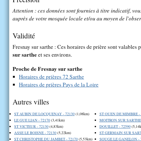
Attention : ces données sont fournies à titre indicatif, vou
auprès de votre mosquée locale et/ou au moyen de l'obser
Validité
Fresnay sur sarthe : Ces horaires de prière sont valables p
sur sarthe
et ses environs.
Proche de Fresnay sur sarthe
Horaires de prières 72 Sarthe
Horaires de prières Pays de la Loire
Autres villes
ST AUBIN DE LOCQUENAY - 72130
(1,08km)
ST OUEN DE MIMBRE - 
LE GUE LIAN - 72170
(3,41km)
MOITRON SUR SARTHE 
ST VICTEUR - 72130
(4,83km)
DOUILLET - 72590
(5,14
ASSE LE BOISNE - 72130
(5,22km)
ST GERMAIN SUR SARTH
ST CHRISTOPHE DU JAMBET - 72170
(5,53km)
SOUGE LE GANELON - 