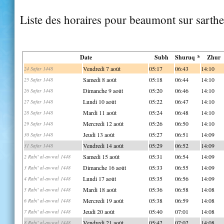
Liste des horaires pour beaumont sur sarthe
Date
Subh
Shuruq *
Zhur
Vendredi 7 août
05:17
06:43
14:10
24 Safar 1448
Samedi 8 août
05:18
06:44
14:10
25 Safar 1448
Dimanche 9 août
05:20
06:46
14:10
26 Safar 1448
Lundi 10 août
05:22
06:47
14:10
27 Safar 1448
Mardi 11 août
05:24
06:48
14:10
28 Safar 1448
Mercredi 12 août
05:26
06:50
14:10
29 Safar 1448
Jeudi 13 août
05:27
06:51
14:09
30 Safar 1448
Vendredi 14 août
05:29
06:52
14:09
31 Safar 1448
Samedi 15 août
05:31
06:54
14:09
2 Rabi' al-awwal 1448
Dimanche 16 août
05:33
06:55
14:09
3 Rabi' al-awwal 1448
Lundi 17 août
05:35
06:56
14:09
4 Rabi' al-awwal 1448
Mardi 18 août
05:36
06:58
14:08
5 Rabi' al-awwal 1448
Mercredi 19 août
05:38
06:59
14:08
6 Rabi' al-awwal 1448
Jeudi 20 août
05:40
07:01
14:08
7 Rabi' al-awwal 1448
Vendredi 21 août
05:42
07:02
14:08
8 Rabi' al-awwal 1448