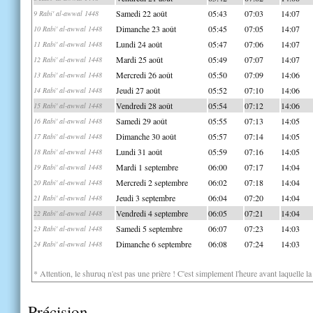
Samedi 22 août
05:43
07:03
14:07
9 Rabi' al-awwal 1448
Dimanche 23 août
05:45
07:05
14:07
10 Rabi' al-awwal 1448
Lundi 24 août
05:47
07:06
14:07
11 Rabi' al-awwal 1448
Mardi 25 août
05:49
07:07
14:07
12 Rabi' al-awwal 1448
Mercredi 26 août
05:50
07:09
14:06
13 Rabi' al-awwal 1448
Jeudi 27 août
05:52
07:10
14:06
14 Rabi' al-awwal 1448
Vendredi 28 août
05:54
07:12
14:06
15 Rabi' al-awwal 1448
Samedi 29 août
05:55
07:13
14:05
16 Rabi' al-awwal 1448
Dimanche 30 août
05:57
07:14
14:05
17 Rabi' al-awwal 1448
Lundi 31 août
05:59
07:16
14:05
18 Rabi' al-awwal 1448
Mardi 1 septembre
06:00
07:17
14:04
19 Rabi' al-awwal 1448
Mercredi 2 septembre
06:02
07:18
14:04
20 Rabi' al-awwal 1448
Jeudi 3 septembre
06:04
07:20
14:04
21 Rabi' al-awwal 1448
Vendredi 4 septembre
06:05
07:21
14:04
22 Rabi' al-awwal 1448
Samedi 5 septembre
06:07
07:23
14:03
23 Rabi' al-awwal 1448
Dimanche 6 septembre
06:08
07:24
14:03
24 Rabi' al-awwal 1448
* Attention, le shuruq n'est pas une prière ! C'est simplement l'heure avant laquelle l
Précision