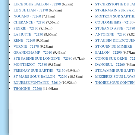
LUCE SOUS BALLON - 72290
(6,7km)
ST CHRISTOPHE DU JAM
LE GUE LIAN - 72170
(6,87km)
ST GERMAIN SUR SARTH
NOUANS - 72260
(7,13km)
MOITRON SUR SARTHE 
CHERANCE - 72170
(7,56km)
COULOMBIERS - 72130
SEGRIE - 72170
(8,16km)
ST JEAN D ASSE - 72380
LA HUTTE - 72130
(8,66km)
ANTOIGNE - 72380
(8,82
RENE - 72260
(9,05km)
ST AUBIN DE LOCQUENA
VERNIE - 72170
(9,23km)
ST OUEN DE MIMBRE - 
GRANDCHAMP - 72610
(9,43km)
BALLON - 72290
(9,57km
STE SABINE SUR LONGEVE - 72380
(9,7km)
CONGE SUR ORNE - 722
MONTBIZOT - 72380
(9,87km)
DANGEUL - 72260
(9,9k
FRESNAY SUR SARTHE - 72130
(9,94km)
STE JAMME SUR SARTHE
ST MARS SOUS BALLON - 72290
(10,58km)
MEZIERES SOUS LAVARD
ROUESSE FONTAINE - 72610
(10,92km)
THOIRE SOUS CONTENS
THOIGNE - 72260
(11,66km)