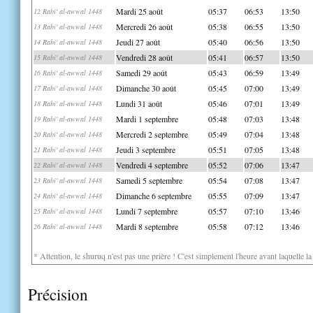
Mardi 25 août
05:37
06:53
13:50
12 Rabi' al-awwal 1448
Mercredi 26 août
05:38
06:55
13:50
13 Rabi' al-awwal 1448
Jeudi 27 août
05:40
06:56
13:50
14 Rabi' al-awwal 1448
Vendredi 28 août
05:41
06:57
13:50
15 Rabi' al-awwal 1448
Samedi 29 août
05:43
06:59
13:49
16 Rabi' al-awwal 1448
Dimanche 30 août
05:45
07:00
13:49
17 Rabi' al-awwal 1448
Lundi 31 août
05:46
07:01
13:49
18 Rabi' al-awwal 1448
Mardi 1 septembre
05:48
07:03
13:48
19 Rabi' al-awwal 1448
Mercredi 2 septembre
05:49
07:04
13:48
20 Rabi' al-awwal 1448
Jeudi 3 septembre
05:51
07:05
13:48
21 Rabi' al-awwal 1448
Vendredi 4 septembre
05:52
07:06
13:47
22 Rabi' al-awwal 1448
Samedi 5 septembre
05:54
07:08
13:47
23 Rabi' al-awwal 1448
Dimanche 6 septembre
05:55
07:09
13:47
24 Rabi' al-awwal 1448
Lundi 7 septembre
05:57
07:10
13:46
25 Rabi' al-awwal 1448
Mardi 8 septembre
05:58
07:12
13:46
26 Rabi' al-awwal 1448
* Attention, le shuruq n'est pas une prière ! C'est simplement l'heure avant laquelle l
Précision