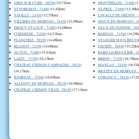
GIEN SUR CURE - 58230
(10,71km)
MONTHELON - 71400
(1
ST FORGEOT - 71400
(11,92km)
ST PRIX - 71990
(12,38km
SAVILLY - 21430
(12,55km)
LAVAULT DE FRETOY - 
VILLIERS EN MORVAN - 21430
(12,99km)
MOUX EN MORVAN - 58
DRACY ST LOUP - 71400
(14,08km)
GLUX EN GLENNE - 583
CORDESSE - 71540
(14,21km)
BARNAY - 71540
(14,29k
PLANCHEZ - 58230
(14,48km)
ST LEGER SOUS BEUVRA
BLANOT - 21430
(14,66km)
FACHIN - 58430
(15,22km
AUTUN - 71400
(15,41km)
BARD LE REGULIER - 2
LAIZY - 71190
(16,12km)
BRION - 71190
(16,15km)
CHATEAU CHINON CAMPAGNE - 58120
MANLAY - 21430
(16,51
(16,17km)
BRAZEY EN MORVAN - 
IGORNAY - 71540
(16,65km)
CORANCY - 58120
(17,0
ALLIGNY EN MORVAN - 58230
(16,98km)
CHATEAU CHINON VILLE - 58120
(17,11km)