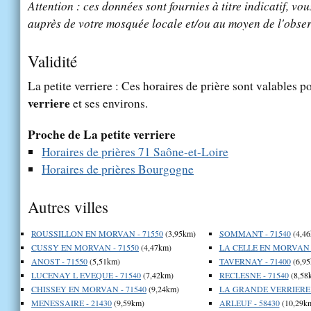
Attention : ces données sont fournies à titre indicatif, vou
auprès de votre mosquée locale et/ou au moyen de l'obser
Validité
La petite verriere : Ces horaires de prière sont valables po
verriere
et ses environs.
Proche de La petite verriere
Horaires de prières 71 Saône-et-Loire
Horaires de prières Bourgogne
Autres villes
ROUSSILLON EN MORVAN - 71550
(3,95km)
SOMMANT - 71540
(4,46
CUSSY EN MORVAN - 71550
(4,47km)
LA CELLE EN MORVAN -
ANOST - 71550
(5,51km)
TAVERNAY - 71400
(6,95
LUCENAY L EVEQUE - 71540
(7,42km)
RECLESNE - 71540
(8,58
CHISSEY EN MORVAN - 71540
(9,24km)
LA GRANDE VERRIERE -
MENESSAIRE - 21430
(9,59km)
ARLEUF - 58430
(10,29k