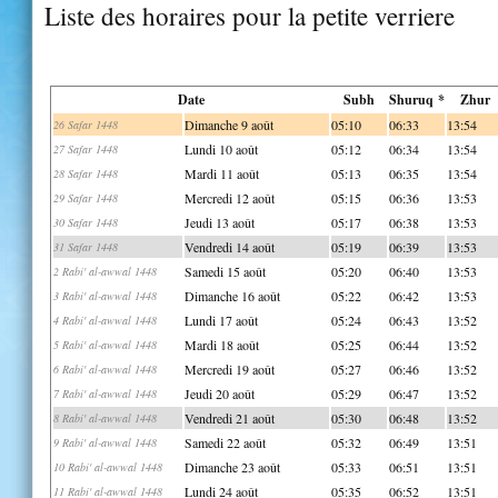
Liste des horaires pour la petite verriere
Date
Subh
Shuruq *
Zhur
Dimanche 9 août
05:10
06:33
13:54
26 Safar 1448
Lundi 10 août
05:12
06:34
13:54
27 Safar 1448
Mardi 11 août
05:13
06:35
13:54
28 Safar 1448
Mercredi 12 août
05:15
06:36
13:53
29 Safar 1448
Jeudi 13 août
05:17
06:38
13:53
30 Safar 1448
Vendredi 14 août
05:19
06:39
13:53
31 Safar 1448
Samedi 15 août
05:20
06:40
13:53
2 Rabi' al-awwal 1448
Dimanche 16 août
05:22
06:42
13:53
3 Rabi' al-awwal 1448
Lundi 17 août
05:24
06:43
13:52
4 Rabi' al-awwal 1448
Mardi 18 août
05:25
06:44
13:52
5 Rabi' al-awwal 1448
Mercredi 19 août
05:27
06:46
13:52
6 Rabi' al-awwal 1448
Jeudi 20 août
05:29
06:47
13:52
7 Rabi' al-awwal 1448
Vendredi 21 août
05:30
06:48
13:52
8 Rabi' al-awwal 1448
Samedi 22 août
05:32
06:49
13:51
9 Rabi' al-awwal 1448
Dimanche 23 août
05:33
06:51
13:51
10 Rabi' al-awwal 1448
Lundi 24 août
05:35
06:52
13:51
11 Rabi' al-awwal 1448