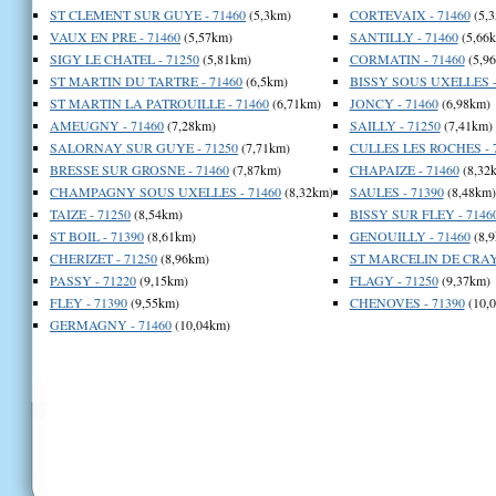
ST CLEMENT SUR GUYE - 71460
(5,3km)
CORTEVAIX - 71460
(5,
VAUX EN PRE - 71460
(5,57km)
SANTILLY - 71460
(5,66
SIGY LE CHATEL - 71250
(5,81km)
CORMATIN - 71460
(5,9
ST MARTIN DU TARTRE - 71460
(6,5km)
BISSY SOUS UXELLES -
ST MARTIN LA PATROUILLE - 71460
(6,71km)
JONCY - 71460
(6,98km)
AMEUGNY - 71460
(7,28km)
SAILLY - 71250
(7,41km)
SALORNAY SUR GUYE - 71250
(7,71km)
CULLES LES ROCHES - 
BRESSE SUR GROSNE - 71460
(7,87km)
CHAPAIZE - 71460
(8,32
CHAMPAGNY SOUS UXELLES - 71460
(8,32km)
SAULES - 71390
(8,48km)
TAIZE - 71250
(8,54km)
BISSY SUR FLEY - 7146
ST BOIL - 71390
(8,61km)
GENOUILLY - 71460
(8,9
CHERIZET - 71250
(8,96km)
ST MARCELIN DE CRAY 
PASSY - 71220
(9,15km)
FLAGY - 71250
(9,37km)
FLEY - 71390
(9,55km)
CHENOVES - 71390
(10,
GERMAGNY - 71460
(10,04km)