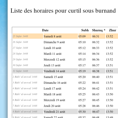
Liste des horaires pour curtil sous burnand
Date
Subh
Shuruq *
Zhur
Samedi 8 août
05:09
06:31
13:52
25 Safar 1448
Dimanche 9 août
05:10
06:32
13:52
26 Safar 1448
Lundi 10 août
05:12
06:33
13:52
27 Safar 1448
Mardi 11 août
05:14
06:34
13:52
28 Safar 1448
Mercredi 12 août
05:15
06:36
13:52
29 Safar 1448
Jeudi 13 août
05:17
06:37
13:51
30 Safar 1448
Vendredi 14 août
05:19
06:38
13:51
31 Safar 1448
Samedi 15 août
05:20
06:40
13:51
2 Rabi' al-awwal 1448
Dimanche 16 août
05:22
06:41
13:51
3 Rabi' al-awwal 1448
Lundi 17 août
05:24
06:42
13:51
4 Rabi' al-awwal 1448
Mardi 18 août
05:25
06:43
13:50
5 Rabi' al-awwal 1448
Mercredi 19 août
05:27
06:45
13:50
6 Rabi' al-awwal 1448
Jeudi 20 août
05:28
06:46
13:50
7 Rabi' al-awwal 1448
Vendredi 21 août
05:30
06:47
13:50
8 Rabi' al-awwal 1448
Samedi 22 août
05:32
06:48
13:49
9 Rabi' al-awwal 1448