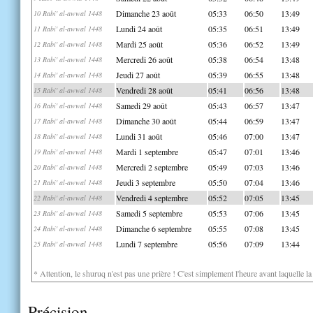
Dimanche 23 août
05:33
06:50
13:49
10 Rabi' al-awwal 1448
Lundi 24 août
05:35
06:51
13:49
11 Rabi' al-awwal 1448
Mardi 25 août
05:36
06:52
13:49
12 Rabi' al-awwal 1448
Mercredi 26 août
05:38
06:54
13:48
13 Rabi' al-awwal 1448
Jeudi 27 août
05:39
06:55
13:48
14 Rabi' al-awwal 1448
Vendredi 28 août
05:41
06:56
13:48
15 Rabi' al-awwal 1448
Samedi 29 août
05:43
06:57
13:47
16 Rabi' al-awwal 1448
Dimanche 30 août
05:44
06:59
13:47
17 Rabi' al-awwal 1448
Lundi 31 août
05:46
07:00
13:47
18 Rabi' al-awwal 1448
Mardi 1 septembre
05:47
07:01
13:46
19 Rabi' al-awwal 1448
Mercredi 2 septembre
05:49
07:03
13:46
20 Rabi' al-awwal 1448
Jeudi 3 septembre
05:50
07:04
13:46
21 Rabi' al-awwal 1448
Vendredi 4 septembre
05:52
07:05
13:45
22 Rabi' al-awwal 1448
Samedi 5 septembre
05:53
07:06
13:45
23 Rabi' al-awwal 1448
Dimanche 6 septembre
05:55
07:08
13:45
24 Rabi' al-awwal 1448
Lundi 7 septembre
05:56
07:09
13:44
25 Rabi' al-awwal 1448
* Attention, le shuruq n'est pas une prière ! C'est simplement l'heure avant laquelle l
Précision