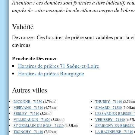
Attention : ces données sont fournies à titre indicatif, vou
auprès de votre mosquée locale et/ou au moyen de l'obser
Validité
Devrouze : Ces horaires de prière sont valables pour la vi
environs.
Proche de Devrouze
Horaires de prières 71 Saône-et-Loire
Horaires de prières Bourgogne
Autres villes
DICONNE - 71330
(1,79km)
THUREY - 71440
(3,39km
MERVANS - 71310
(4,73km)
SIMARD - 71330
(5,06km
SERLEY - 71310
(5,2km)
LESSARD EN BRESSE - 
VILLEGAUDIN - 71620
(5,88km)
VERISSEY - 71440
(6,37
ST GERMAIN DU BOIS - 71330
(6,55km)
SERRIGNY EN BRESSE -
TRONCHY - 71440
(7,59km)
LA RACINEUSE - 71310
(