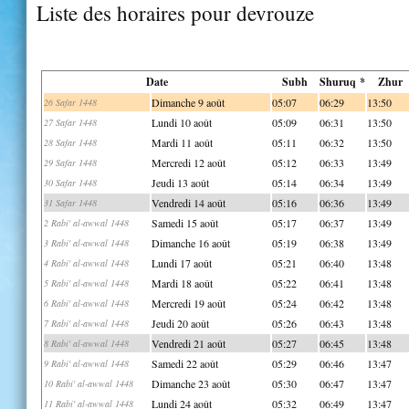
Liste des horaires pour devrouze
Date
Subh
Shuruq *
Zhur
Dimanche 9 août
05:07
06:29
13:50
26 Safar 1448
Lundi 10 août
05:09
06:31
13:50
27 Safar 1448
Mardi 11 août
05:11
06:32
13:50
28 Safar 1448
Mercredi 12 août
05:12
06:33
13:49
29 Safar 1448
Jeudi 13 août
05:14
06:34
13:49
30 Safar 1448
Vendredi 14 août
05:16
06:36
13:49
31 Safar 1448
Samedi 15 août
05:17
06:37
13:49
2 Rabi' al-awwal 1448
Dimanche 16 août
05:19
06:38
13:49
3 Rabi' al-awwal 1448
Lundi 17 août
05:21
06:40
13:48
4 Rabi' al-awwal 1448
Mardi 18 août
05:22
06:41
13:48
5 Rabi' al-awwal 1448
Mercredi 19 août
05:24
06:42
13:48
6 Rabi' al-awwal 1448
Jeudi 20 août
05:26
06:43
13:48
7 Rabi' al-awwal 1448
Vendredi 21 août
05:27
06:45
13:48
8 Rabi' al-awwal 1448
Samedi 22 août
05:29
06:46
13:47
9 Rabi' al-awwal 1448
Dimanche 23 août
05:30
06:47
13:47
10 Rabi' al-awwal 1448
Lundi 24 août
05:32
06:49
13:47
11 Rabi' al-awwal 1448