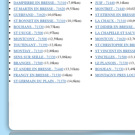
DAMPIERRE EN BRESSE - 71310
(7,89km)
JUIF - 71440
(9,14km)
ST MARTIN EN BRESSE - 71620
(9,53km)
MONTRET - 71440
(10,0
GUERFAND - 71620
(10,05km)
ST ETIENNE EN BRESSE 
ST BONNET EN BRESSE - 71310
(10,19km)
LA CHAUX - 71310
(10,6
BOUHANS - 71330
(10,73km)
ST DIDIER EN BRESSE -
ST USUGE - 71500
(11,97km)
LA CHAPELLE ST SAUVE
MONTCONY - 71500
(12,59km)
MONTCOY - 71620
(12,7
TOUTENANT - 71350
(12,8km)
ST CHRISTOPHE EN BRE
MONTJAY - 71310
(12,88km)
ST VINCENT EN BRESSE 
SENS SUR SEILLE - 71330
(13,06km)
VINCELLES - 71500
(13,
BRANGES - 71500
(13,18km)
LE PLANOIS - 71330
(13
ST ANDRE EN BRESSE - 71440
(13,31km)
BOSJEAN - 71330
(13,49
FRANGY EN BRESSE - 71330
(14km)
MONTAGNY PRES LOUH
ST GERMAIN DU PLAIN - 71370
(14,6km)