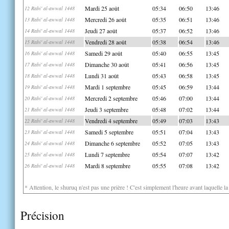
Mardi 25 août
05:34
06:50
13:46
12 Rabi' al-awwal 1448
Mercredi 26 août
05:35
06:51
13:46
13 Rabi' al-awwal 1448
Jeudi 27 août
05:37
06:52
13:46
14 Rabi' al-awwal 1448
Vendredi 28 août
05:38
06:54
13:46
15 Rabi' al-awwal 1448
Samedi 29 août
05:40
06:55
13:45
16 Rabi' al-awwal 1448
Dimanche 30 août
05:41
06:56
13:45
17 Rabi' al-awwal 1448
Lundi 31 août
05:43
06:58
13:45
18 Rabi' al-awwal 1448
Mardi 1 septembre
05:45
06:59
13:44
19 Rabi' al-awwal 1448
Mercredi 2 septembre
05:46
07:00
13:44
20 Rabi' al-awwal 1448
Jeudi 3 septembre
05:48
07:02
13:44
21 Rabi' al-awwal 1448
Vendredi 4 septembre
05:49
07:03
13:43
22 Rabi' al-awwal 1448
Samedi 5 septembre
05:51
07:04
13:43
23 Rabi' al-awwal 1448
Dimanche 6 septembre
05:52
07:05
13:43
24 Rabi' al-awwal 1448
Lundi 7 septembre
05:54
07:07
13:42
25 Rabi' al-awwal 1448
Mardi 8 septembre
05:55
07:08
13:42
26 Rabi' al-awwal 1448
* Attention, le shuruq n'est pas une prière ! C'est simplement l'heure avant laquelle l
Précision