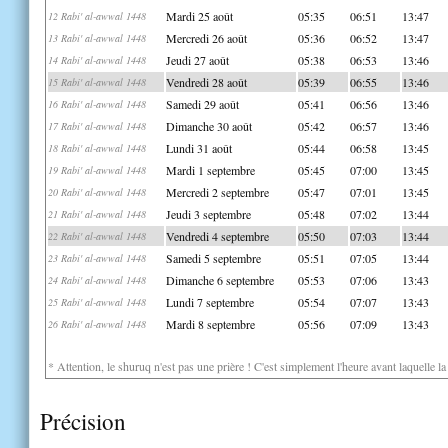
Mardi 25 août
05:35
06:51
13:47
12 Rabi' al-awwal 1448
Mercredi 26 août
05:36
06:52
13:47
13 Rabi' al-awwal 1448
Jeudi 27 août
05:38
06:53
13:46
14 Rabi' al-awwal 1448
Vendredi 28 août
05:39
06:55
13:46
15 Rabi' al-awwal 1448
Samedi 29 août
05:41
06:56
13:46
16 Rabi' al-awwal 1448
Dimanche 30 août
05:42
06:57
13:46
17 Rabi' al-awwal 1448
Lundi 31 août
05:44
06:58
13:45
18 Rabi' al-awwal 1448
Mardi 1 septembre
05:45
07:00
13:45
19 Rabi' al-awwal 1448
Mercredi 2 septembre
05:47
07:01
13:45
20 Rabi' al-awwal 1448
Jeudi 3 septembre
05:48
07:02
13:44
21 Rabi' al-awwal 1448
Vendredi 4 septembre
05:50
07:03
13:44
22 Rabi' al-awwal 1448
Samedi 5 septembre
05:51
07:05
13:44
23 Rabi' al-awwal 1448
Dimanche 6 septembre
05:53
07:06
13:43
24 Rabi' al-awwal 1448
Lundi 7 septembre
05:54
07:07
13:43
25 Rabi' al-awwal 1448
Mardi 8 septembre
05:56
07:09
13:43
26 Rabi' al-awwal 1448
* Attention, le shuruq n'est pas une prière ! C'est simplement l'heure avant laquelle l
Précision