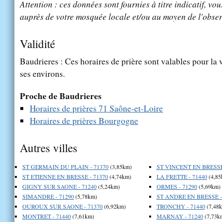
Attention : ces données sont fournies à titre indicatif, vou
auprès de votre mosquée locale et/ou au moyen de l'obser
Validité
Baudrieres : Ces horaires de prière sont valables pour la 
ses environs.
Proche de Baudrieres
Horaires de prières 71 Saône-et-Loire
Horaires de prières Bourgogne
Autres villes
ST GERMAIN DU PLAIN - 71370
(3,85km)
ST VINCENT EN BRESSE 
ST ETIENNE EN BRESSE - 71370
(4,74km)
LA FRETTE - 71440
(4,85
GIGNY SUR SAONE - 71240
(5,24km)
ORMES - 71290
(5,69km)
SIMANDRE - 71290
(5,78km)
ST ANDRE EN BRESSE -
OUROUX SUR SAONE - 71370
(6,92km)
TRONCHY - 71440
(7,48
MONTRET - 71440
(7,61km)
MARNAY - 71240
(7,73k