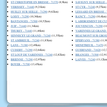
ST CHRISTOPHE EN BRESSE - 71370
(8,9km)
SAVIGNY SUR SEILLE - 
VERISSEY - 71440
(9,21km)
ST CYR - 71240
(9,27km)
HUILLY SUR SEILLE - 71290
(9,62km)
LESSARD EN BRESSE - 
LOISY - 71290
(10,36km)
RANCY - 71290
(10,4km)
BANTANGES - 71500
(10,52km)
L ABERGEMENT DE CUIS
JUIF - 71440
(11,34km)
JOUVENCON - 71290
(11
THUREY - 71440
(11,46km)
VARENNES LE GRAND -
SENNECEY LE GRAND - 71240
(11,55km)
BEAUMONT SUR GROSNE
ST AMBREUIL - 71240
(11,83km)
EPERVANS - 71380
(11,9
LANS - 71380
(12,49km)
MENETREUIL - 71470
(1
CUISERY - 71290
(12,64km)
GUERFAND - 71620
(12,
ST LOUP DE VARENNES - 71240
(12,82km)
BRANGES - 71500
(12,91
BRIENNE - 71290
(12,97km)
LAIVES - 71240
(13,12km
BOYER - 71700
(13,45km)