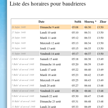
Liste des horaires pour baudrieres
Date
Subh
Shuruq *
Zhur
Dimanche 9 août
05:08
06:30
13:50
26 Safar 1448
Lundi 10 août
05:10
06:31
13:50
27 Safar 1448
Mardi 11 août
05:12
06:33
13:50
28 Safar 1448
Mercredi 12 août
05:13
06:34
13:50
29 Safar 1448
Jeudi 13 août
05:15
06:35
13:50
30 Safar 1448
Vendredi 14 août
05:17
06:37
13:50
31 Safar 1448
Samedi 15 août
05:18
06:38
13:49
2 Rabi' al-awwal 1448
Dimanche 16 août
05:20
06:39
13:49
3 Rabi' al-awwal 1448
Lundi 17 août
05:22
06:40
13:49
4 Rabi' al-awwal 1448
Mardi 18 août
05:23
06:42
13:49
5 Rabi' al-awwal 1448
Mercredi 19 août
05:25
06:43
13:49
6 Rabi' al-awwal 1448
Jeudi 20 août
05:27
06:44
13:48
7 Rabi' al-awwal 1448
Vendredi 21 août
05:28
06:46
13:48
8 Rabi' al-awwal 1448
Samedi 22 août
05:30
06:47
13:48
9 Rabi' al-awwal 1448
Dimanche 23 août
05:31
06:48
13:48
10 Rabi' al-awwal 1448
Lundi 24 août
05:33
06:49
13:47
11 Rabi' al-awwal 1448