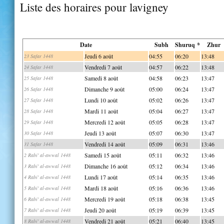
Liste des horaires pour lavigney
Date
Subh
Shuruq *
Zhur
Jeudi 6 août
04:55
06:20
13:48
23 Safar 1448
Vendredi 7 août
04:57
06:22
13:48
24 Safar 1448
Samedi 8 août
04:58
06:23
13:47
25 Safar 1448
Dimanche 9 août
05:00
06:24
13:47
26 Safar 1448
Lundi 10 août
05:02
06:26
13:47
27 Safar 1448
Mardi 11 août
05:04
06:27
13:47
28 Safar 1448
Mercredi 12 août
05:05
06:28
13:47
29 Safar 1448
Jeudi 13 août
05:07
06:30
13:47
30 Safar 1448
Vendredi 14 août
05:09
06:31
13:46
31 Safar 1448
Samedi 15 août
05:11
06:32
13:46
2 Rabi' al-awwal 1448
Dimanche 16 août
05:12
06:34
13:46
3 Rabi' al-awwal 1448
Lundi 17 août
05:14
06:35
13:46
4 Rabi' al-awwal 1448
Mardi 18 août
05:16
06:36
13:46
5 Rabi' al-awwal 1448
Mercredi 19 août
05:18
06:38
13:45
6 Rabi' al-awwal 1448
Jeudi 20 août
05:19
06:39
13:45
7 Rabi' al-awwal 1448
Vendredi 21 août
05:21
06:40
13:45
8 Rabi' al-awwal 1448