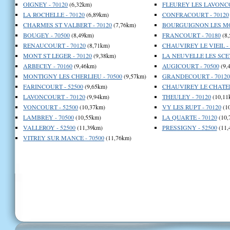
OIGNEY - 70120
(6,32km)
FLEUREY LES LAVONCO
LA ROCHELLE - 70120
(6,89km)
CONFRACOURT - 70120
CHARMES ST VALBERT - 70120
(7,76km)
BOURGUIGNON LES MOR
BOUGEY - 70500
(8,49km)
FRANCOURT - 70180
(8,
RENAUCOURT - 70120
(8,71km)
CHAUVIREY LE VIEIL - 
MONT ST LEGER - 70120
(9,38km)
LA NEUVELLE LES SCEY
ARBECEY - 70160
(9,46km)
AUGICOURT - 70500
(9,
MONTIGNY LES CHERLIEU - 70500
(9,57km)
GRANDECOURT - 70120
FARINCOURT - 52500
(9,65km)
CHAUVIREY LE CHATEL 
LAVONCOURT - 70120
(9,94km)
THEULEY - 70120
(10,11
VONCOURT - 52500
(10,37km)
VY LES RUPT - 70120
(1
LAMBREY - 70500
(10,55km)
LA QUARTE - 70120
(10,
VALLEROY - 52500
(11,39km)
PRESSIGNY - 52500
(11,
VITREY SUR MANCE - 70500
(11,76km)