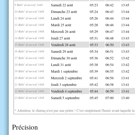
Samedi 22 août
05:23
06:42
13:45
9 Rabi' al-awwal 1448
Dimanche 23 août
05:24
06:43
13:44
10 Rabi' al-awwal 1448
Lundi 24 août
05:26
06:44
13:44
11 Rabi' al-awwal 1448
Mardi 25 août
05:28
06:46
13:44
12 Rabi' al-awwal 1448
Mercredi 26 août
05:29
06:47
13:44
13 Rabi' al-awwal 1448
Jeudi 27 août
05:31
06:48
13:43
14 Rabi' al-awwal 1448
Vendredi 28 août
05:33
06:50
13:43
15 Rabi' al-awwal 1448
Samedi 29 août
05:34
06:51
13:43
16 Rabi' al-awwal 1448
Dimanche 30 août
05:36
06:52
13:42
17 Rabi' al-awwal 1448
Lundi 31 août
05:38
06:54
13:42
18 Rabi' al-awwal 1448
Mardi 1 septembre
05:39
06:55
13:42
19 Rabi' al-awwal 1448
Mercredi 2 septembre
05:41
06:56
13:41
20 Rabi' al-awwal 1448
Jeudi 3 septembre
05:42
06:58
13:41
21 Rabi' al-awwal 1448
Vendredi 4 septembre
05:44
06:59
13:41
22 Rabi' al-awwal 1448
Samedi 5 septembre
05:45
07:00
13:40
23 Rabi' al-awwal 1448
* Attention, le shuruq n'est pas une prière ! C'est simplement l'heure avant laquelle l
Précision