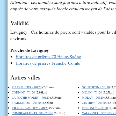
Attention : ces données sont fournies à titre indicatif, vou
auprès de votre mosquée locale et/ou au moyen de l'obser
Validité
Lavigney : Ces horaires de prière sont valables pour la vi
environs.
Proche de Lavigney
Horaires de prières 70 Haute-Saône
Horaires de prières Franche-Comté
Autres villes
MALVILLERS - 70120
(2,61km)
GOURGEON - 70120
(2,7
CORNOT - 70120
(2,98km)
MELIN - 70120
(3,27km)
LA ROCHE MOREY - 70120
(5,09km)
MOLAY - 70120
(5,51km)
SEMMADON - 70120
(5,52km)
CINTREY - 70120
(5,81k
VILLERS VAUDEY - 70120
(5,97km)
PREIGNEY - 70120
(6,04
COMBEAUFONTAINE - 70120
(6,13km)
VAUCONCOURT NERVEZ