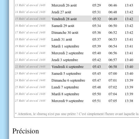
Mercredi 26 août
05:29
06:46
13:43
13 Rabi' al-awwal 1448
Jeudi 27 août
05:31
06:48
13:42
14 Rabi' al-awwal 1448
Vendredi 28 août
05:32
06:49
13:42
15 Rabi' al-awwal 1448
Samedi 29 août
05:34
06:50
13:42
16 Rabi' al-awwal 1448
Dimanche 30 août
05:36
06:52
13:42
17 Rabi' al-awwal 1448
Lundi 31 août
05:37
06:53
13:41
18 Rabi' al-awwal 1448
Mardi 1 septembre
05:39
06:54
13:41
19 Rabi' al-awwal 1448
Mercredi 2 septembre
05:40
06:56
13:41
20 Rabi' al-awwal 1448
Jeudi 3 septembre
05:42
06:57
13:40
21 Rabi' al-awwal 1448
Vendredi 4 septembre
05:43
06:58
13:40
22 Rabi' al-awwal 1448
Samedi 5 septembre
05:45
07:00
13:40
23 Rabi' al-awwal 1448
Dimanche 6 septembre
05:47
07:01
13:39
24 Rabi' al-awwal 1448
Lundi 7 septembre
05:48
07:02
13:39
25 Rabi' al-awwal 1448
Mardi 8 septembre
05:50
07:04
13:39
26 Rabi' al-awwal 1448
Mercredi 9 septembre
05:51
07:05
13:38
27 Rabi' al-awwal 1448
* Attention, le shuruq n'est pas une prière ! C'est simplement l'heure avant laquelle l
Précision