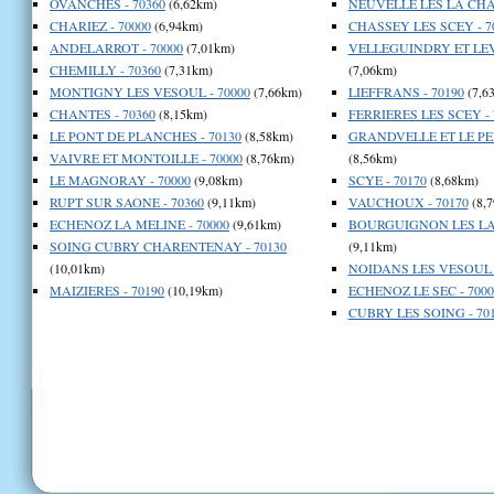
OVANCHES - 70360
(6,62km)
NEUVELLE LES LA CHAR
CHARIEZ - 70000
(6,94km)
CHASSEY LES SCEY - 7
ANDELARROT - 70000
(7,01km)
VELLEGUINDRY ET LEV
CHEMILLY - 70360
(7,31km)
(7,06km)
MONTIGNY LES VESOUL - 70000
(7,66km)
LIEFFRANS - 70190
(7,6
CHANTES - 70360
(8,15km)
FERRIERES LES SCEY - 
LE PONT DE PLANCHES - 70130
(8,58km)
GRANDVELLE ET LE PE
VAIVRE ET MONTOILLE - 70000
(8,76km)
(8,56km)
LE MAGNORAY - 70000
(9,08km)
SCYE - 70170
(8,68km)
RUPT SUR SAONE - 70360
(9,11km)
VAUCHOUX - 70170
(8,
ECHENOZ LA MELINE - 70000
(9,61km)
BOURGUIGNON LES LA 
SOING CUBRY CHARENTENAY - 70130
(9,11km)
(10,01km)
NOIDANS LES VESOUL -
MAIZIERES - 70190
(10,19km)
ECHENOZ LE SEC - 7000
CUBRY LES SOING - 70