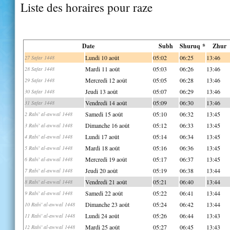
Liste des horaires pour raze
Date
Subh
Shuruq *
Zhur
Lundi 10 août
05:02
06:25
13:46
27 Safar 1448
Mardi 11 août
05:03
06:26
13:46
28 Safar 1448
Mercredi 12 août
05:05
06:28
13:46
29 Safar 1448
Jeudi 13 août
05:07
06:29
13:46
30 Safar 1448
Vendredi 14 août
05:09
06:30
13:46
31 Safar 1448
Samedi 15 août
05:10
06:32
13:45
2 Rabi' al-awwal 1448
Dimanche 16 août
05:12
06:33
13:45
3 Rabi' al-awwal 1448
Lundi 17 août
05:14
06:34
13:45
4 Rabi' al-awwal 1448
Mardi 18 août
05:16
06:36
13:45
5 Rabi' al-awwal 1448
Mercredi 19 août
05:17
06:37
13:45
6 Rabi' al-awwal 1448
Jeudi 20 août
05:19
06:38
13:44
7 Rabi' al-awwal 1448
Vendredi 21 août
05:21
06:40
13:44
8 Rabi' al-awwal 1448
Samedi 22 août
05:22
06:41
13:44
9 Rabi' al-awwal 1448
Dimanche 23 août
05:24
06:42
13:44
10 Rabi' al-awwal 1448
Lundi 24 août
05:26
06:44
13:43
11 Rabi' al-awwal 1448
Mardi 25 août
05:27
06:45
13:43
12 Rabi' al-awwal 1448