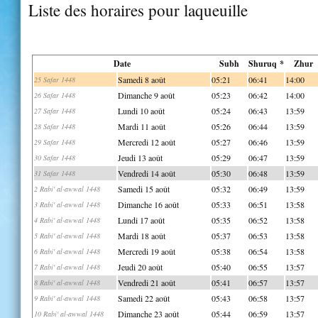
Liste des horaires pour laqueuille
Date
Subh
Shuruq *
Zhur
Samedi 8 août
05:21
06:41
14:00
25 Safar 1448
Dimanche 9 août
05:23
06:42
14:00
26 Safar 1448
Lundi 10 août
05:24
06:43
13:59
27 Safar 1448
Mardi 11 août
05:26
06:44
13:59
28 Safar 1448
Mercredi 12 août
05:27
06:46
13:59
29 Safar 1448
Jeudi 13 août
05:29
06:47
13:59
30 Safar 1448
Vendredi 14 août
05:30
06:48
13:59
31 Safar 1448
Samedi 15 août
05:32
06:49
13:59
2 Rabi' al-awwal 1448
Dimanche 16 août
05:33
06:51
13:58
3 Rabi' al-awwal 1448
Lundi 17 août
05:35
06:52
13:58
4 Rabi' al-awwal 1448
Mardi 18 août
05:37
06:53
13:58
5 Rabi' al-awwal 1448
Mercredi 19 août
05:38
06:54
13:58
6 Rabi' al-awwal 1448
Jeudi 20 août
05:40
06:55
13:57
7 Rabi' al-awwal 1448
Vendredi 21 août
05:41
06:57
13:57
8 Rabi' al-awwal 1448
Samedi 22 août
05:43
06:58
13:57
9 Rabi' al-awwal 1448
Dimanche 23 août
05:44
06:59
13:57
10 Rabi' al-awwal 1448