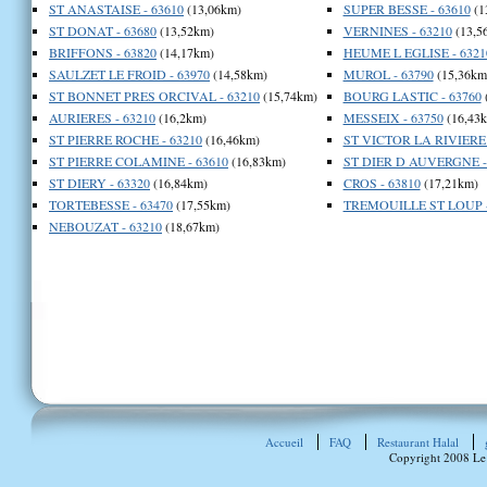
ST ANASTAISE - 63610
(13,06km)
SUPER BESSE - 63610
(1
ST DONAT - 63680
(13,52km)
VERNINES - 63210
(13,5
BRIFFONS - 63820
(14,17km)
HEUME L EGLISE - 6321
SAULZET LE FROID - 63970
(14,58km)
MUROL - 63790
(15,36km
ST BONNET PRES ORCIVAL - 63210
(15,74km)
BOURG LASTIC - 63760
AURIERES - 63210
(16,2km)
MESSEIX - 63750
(16,43
ST PIERRE ROCHE - 63210
(16,46km)
ST VICTOR LA RIVIERE 
ST PIERRE COLAMINE - 63610
(16,83km)
ST DIER D AUVERGNE -
ST DIERY - 63320
(16,84km)
CROS - 63810
(17,21km)
TORTEBESSE - 63470
(17,55km)
TREMOUILLE ST LOUP -
NEBOUZAT - 63210
(18,67km)
Accueil
FAQ
Restaurant Halal
Copyright 2008 Le