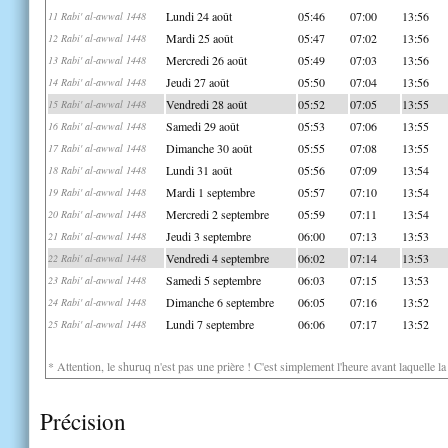
Lundi 24 août
05:46
07:00
13:56
11 Rabi' al-awwal 1448
Mardi 25 août
05:47
07:02
13:56
12 Rabi' al-awwal 1448
Mercredi 26 août
05:49
07:03
13:56
13 Rabi' al-awwal 1448
Jeudi 27 août
05:50
07:04
13:56
14 Rabi' al-awwal 1448
Vendredi 28 août
05:52
07:05
13:55
15 Rabi' al-awwal 1448
Samedi 29 août
05:53
07:06
13:55
16 Rabi' al-awwal 1448
Dimanche 30 août
05:55
07:08
13:55
17 Rabi' al-awwal 1448
Lundi 31 août
05:56
07:09
13:54
18 Rabi' al-awwal 1448
Mardi 1 septembre
05:57
07:10
13:54
19 Rabi' al-awwal 1448
Mercredi 2 septembre
05:59
07:11
13:54
20 Rabi' al-awwal 1448
Jeudi 3 septembre
06:00
07:13
13:53
21 Rabi' al-awwal 1448
Vendredi 4 septembre
06:02
07:14
13:53
22 Rabi' al-awwal 1448
Samedi 5 septembre
06:03
07:15
13:53
23 Rabi' al-awwal 1448
Dimanche 6 septembre
06:05
07:16
13:52
24 Rabi' al-awwal 1448
Lundi 7 septembre
06:06
07:17
13:52
25 Rabi' al-awwal 1448
* Attention, le shuruq n'est pas une prière ! C'est simplement l'heure avant laquelle l
Précision