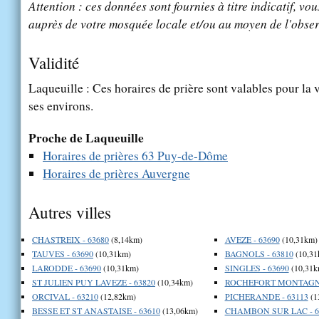
Attention : ces données sont fournies à titre indicatif, vou
auprès de votre mosquée locale et/ou au moyen de l'obser
Validité
Laqueuille : Ces horaires de prière sont valables pour la 
ses environs.
Proche de Laqueuille
Horaires de prières 63 Puy-de-Dôme
Horaires de prières Auvergne
Autres villes
CHASTREIX - 63680
(8,14km)
AVEZE - 63690
(10,31km)
TAUVES - 63690
(10,31km)
BAGNOLS - 63810
(10,31
LARODDE - 63690
(10,31km)
SINGLES - 63690
(10,31k
ST JULIEN PUY LAVEZE - 63820
(10,34km)
ROCHEFORT MONTAGNE
ORCIVAL - 63210
(12,82km)
PICHERANDE - 63113
(1
BESSE ET ST ANASTAISE - 63610
(13,06km)
CHAMBON SUR LAC - 6