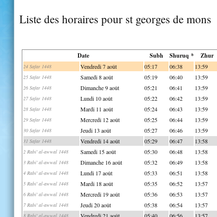
Liste des horaires pour st georges de mons
Date
Subh
Shuruq *
Zhur
Vendredi 7 août
05:17
06:38
13:59
24 Safar 1448
Samedi 8 août
05:19
06:40
13:59
25 Safar 1448
Dimanche 9 août
05:21
06:41
13:59
26 Safar 1448
Lundi 10 août
05:22
06:42
13:59
27 Safar 1448
Mardi 11 août
05:24
06:43
13:59
28 Safar 1448
Mercredi 12 août
05:25
06:44
13:59
29 Safar 1448
Jeudi 13 août
05:27
06:46
13:59
30 Safar 1448
Vendredi 14 août
05:29
06:47
13:58
31 Safar 1448
Samedi 15 août
05:30
06:48
13:58
2 Rabi' al-awwal 1448
Dimanche 16 août
05:32
06:49
13:58
3 Rabi' al-awwal 1448
Lundi 17 août
05:33
06:51
13:58
4 Rabi' al-awwal 1448
Mardi 18 août
05:35
06:52
13:57
5 Rabi' al-awwal 1448
Mercredi 19 août
05:36
06:53
13:57
6 Rabi' al-awwal 1448
Jeudi 20 août
05:38
06:54
13:57
7 Rabi' al-awwal 1448
Vendredi 21 août
05:40
06:56
13:57
8 Rabi' al-awwal 1448