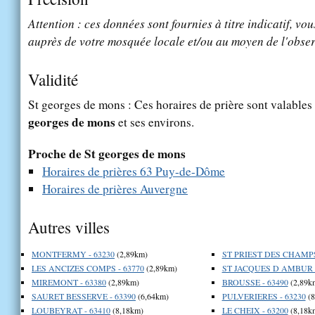
Attention : ces données sont fournies à titre indicatif, vou
auprès de votre mosquée locale et/ou au moyen de l'obser
Validité
St georges de mons : Ces horaires de prière sont valables 
georges de mons
et ses environs.
Proche de St georges de mons
Horaires de prières 63 Puy-de-Dôme
Horaires de prières Auvergne
Autres villes
MONTFERMY - 63230
(2,89km)
ST PRIEST DES CHAMPS
LES ANCIZES COMPS - 63770
(2,89km)
ST JACQUES D AMBUR -
MIREMONT - 63380
(2,89km)
BROUSSE - 63490
(2,89k
SAURET BESSERVE - 63390
(6,64km)
PULVERIERES - 63230
(8
LOUBEYRAT - 63410
(8,18km)
LE CHEIX - 63200
(8,18k