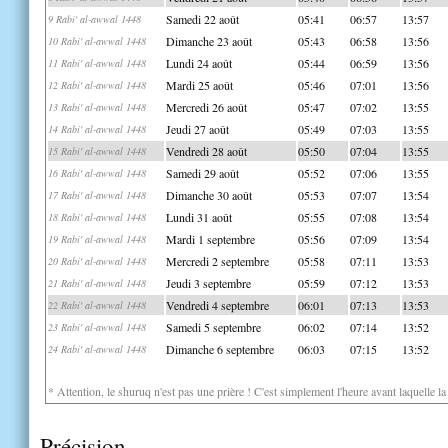
Samedi 22 août
05:41
06:57
13:57
9 Rabi' al-awwal 1448
Dimanche 23 août
05:43
06:58
13:56
10 Rabi' al-awwal 1448
Lundi 24 août
05:44
06:59
13:56
11 Rabi' al-awwal 1448
Mardi 25 août
05:46
07:01
13:56
12 Rabi' al-awwal 1448
Mercredi 26 août
05:47
07:02
13:55
13 Rabi' al-awwal 1448
Jeudi 27 août
05:49
07:03
13:55
14 Rabi' al-awwal 1448
Vendredi 28 août
05:50
07:04
13:55
15 Rabi' al-awwal 1448
Samedi 29 août
05:52
07:06
13:55
16 Rabi' al-awwal 1448
Dimanche 30 août
05:53
07:07
13:54
17 Rabi' al-awwal 1448
Lundi 31 août
05:55
07:08
13:54
18 Rabi' al-awwal 1448
Mardi 1 septembre
05:56
07:09
13:54
19 Rabi' al-awwal 1448
Mercredi 2 septembre
05:58
07:11
13:53
20 Rabi' al-awwal 1448
Jeudi 3 septembre
05:59
07:12
13:53
21 Rabi' al-awwal 1448
Vendredi 4 septembre
06:01
07:13
13:53
22 Rabi' al-awwal 1448
Samedi 5 septembre
06:02
07:14
13:52
23 Rabi' al-awwal 1448
Dimanche 6 septembre
06:03
07:15
13:52
24 Rabi' al-awwal 1448
* Attention, le shuruq n'est pas une prière ! C'est simplement l'heure avant laquelle l
Précision