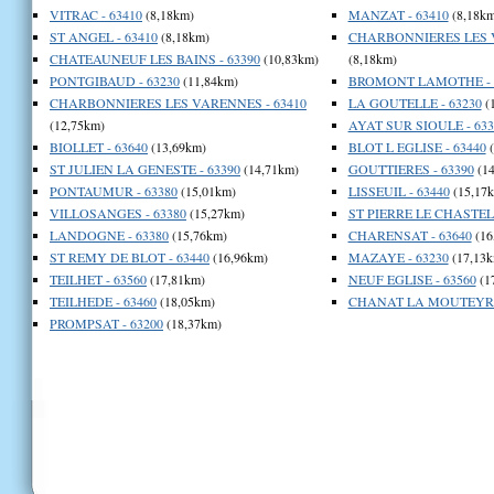
VITRAC - 63410
(8,18km)
MANZAT - 63410
(8,18km
ST ANGEL - 63410
(8,18km)
CHARBONNIERES LES VI
CHATEAUNEUF LES BAINS - 63390
(10,83km)
(8,18km)
PONTGIBAUD - 63230
(11,84km)
BROMONT LAMOTHE - 
CHARBONNIERES LES VARENNES - 63410
LA GOUTELLE - 63230
(
(12,75km)
AYAT SUR SIOULE - 633
BIOLLET - 63640
(13,69km)
BLOT L EGLISE - 63440
(
ST JULIEN LA GENESTE - 63390
(14,71km)
GOUTTIERES - 63390
(14
PONTAUMUR - 63380
(15,01km)
LISSEUIL - 63440
(15,17
VILLOSANGES - 63380
(15,27km)
ST PIERRE LE CHASTEL 
LANDOGNE - 63380
(15,76km)
CHARENSAT - 63640
(16
ST REMY DE BLOT - 63440
(16,96km)
MAZAYE - 63230
(17,13k
TEILHET - 63560
(17,81km)
NEUF EGLISE - 63560
(1
TEILHEDE - 63460
(18,05km)
CHANAT LA MOUTEYRE 
PROMPSAT - 63200
(18,37km)