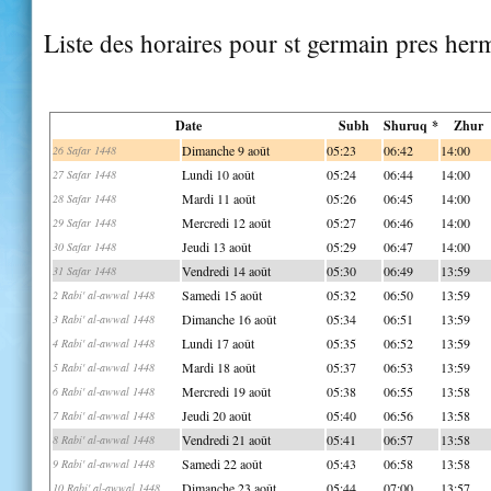
Liste des horaires pour st germain pres her
Date
Subh
Shuruq *
Zhur
Dimanche 9 août
05:23
06:42
14:00
26 Safar 1448
Lundi 10 août
05:24
06:44
14:00
27 Safar 1448
Mardi 11 août
05:26
06:45
14:00
28 Safar 1448
Mercredi 12 août
05:27
06:46
14:00
29 Safar 1448
Jeudi 13 août
05:29
06:47
14:00
30 Safar 1448
Vendredi 14 août
05:30
06:49
13:59
31 Safar 1448
Samedi 15 août
05:32
06:50
13:59
2 Rabi' al-awwal 1448
Dimanche 16 août
05:34
06:51
13:59
3 Rabi' al-awwal 1448
Lundi 17 août
05:35
06:52
13:59
4 Rabi' al-awwal 1448
Mardi 18 août
05:37
06:53
13:59
5 Rabi' al-awwal 1448
Mercredi 19 août
05:38
06:55
13:58
6 Rabi' al-awwal 1448
Jeudi 20 août
05:40
06:56
13:58
7 Rabi' al-awwal 1448
Vendredi 21 août
05:41
06:57
13:58
8 Rabi' al-awwal 1448
Samedi 22 août
05:43
06:58
13:58
9 Rabi' al-awwal 1448
Dimanche 23 août
05:44
07:00
13:57
10 Rabi' al-awwal 1448