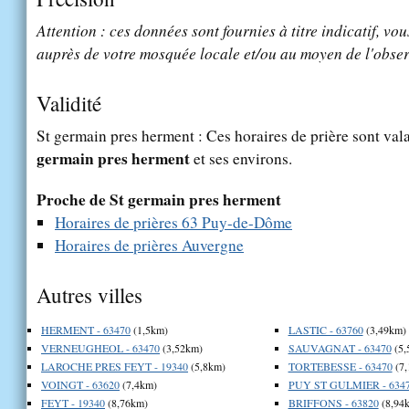
Attention : ces données sont fournies à titre indicatif, vou
auprès de votre mosquée locale et/ou au moyen de l'obser
Validité
St germain pres herment : Ces horaires de prière sont vala
germain pres herment
et ses environs.
Proche de St germain pres herment
Horaires de prières 63 Puy-de-Dôme
Horaires de prières Auvergne
Autres villes
HERMENT - 63470
(1,5km)
LASTIC - 63760
(3,49km)
VERNEUGHEOL - 63470
(3,52km)
SAUVAGNAT - 63470
(5,
LAROCHE PRES FEYT - 19340
(5,8km)
TORTEBESSE - 63470
(7,
VOINGT - 63620
(7,4km)
PUY ST GULMIER - 634
FEYT - 19340
(8,76km)
BRIFFONS - 63820
(8,94