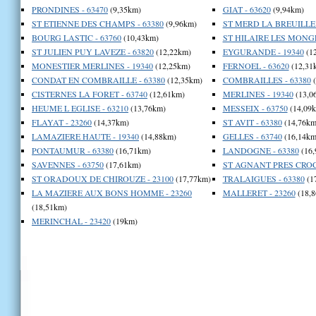
PRONDINES - 63470
(9,35km)
GIAT - 63620
(9,94km)
ST ETIENNE DES CHAMPS - 63380
(9,96km)
ST MERD LA BREUILLE 
BOURG LASTIC - 63760
(10,43km)
ST HILAIRE LES MONGE
ST JULIEN PUY LAVEZE - 63820
(12,22km)
EYGURANDE - 19340
(1
MONESTIER MERLINES - 19340
(12,25km)
FERNOEL - 63620
(12,31
CONDAT EN COMBRAILLE - 63380
(12,35km)
COMBRAILLES - 63380
(
CISTERNES LA FORET - 63740
(12,61km)
MERLINES - 19340
(13,0
HEUME L EGLISE - 63210
(13,76km)
MESSEIX - 63750
(14,09
FLAYAT - 23260
(14,37km)
ST AVIT - 63380
(14,76km
LAMAZIERE HAUTE - 19340
(14,88km)
GELLES - 63740
(16,14km
PONTAUMUR - 63380
(16,71km)
LANDOGNE - 63380
(16,
SAVENNES - 63750
(17,61km)
ST AGNANT PRES CROCQ
ST ORADOUX DE CHIROUZE - 23100
(17,77km)
TRALAIGUES - 63380
(1
LA MAZIERE AUX BONS HOMME - 23260
MALLERET - 23260
(18,8
(18,51km)
MERINCHAL - 23420
(19km)