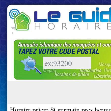
|
Horaire priere St germain pres herm