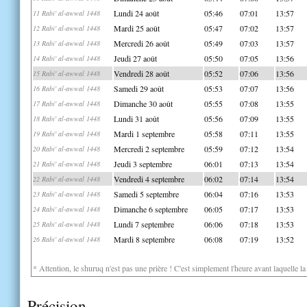
Lundi 24 août
05:46
07:01
13:57
11 Rabi' al-awwal 1448
Mardi 25 août
05:47
07:02
13:57
12 Rabi' al-awwal 1448
Mercredi 26 août
05:49
07:03
13:57
13 Rabi' al-awwal 1448
Jeudi 27 août
05:50
07:05
13:56
14 Rabi' al-awwal 1448
Vendredi 28 août
05:52
07:06
13:56
15 Rabi' al-awwal 1448
Samedi 29 août
05:53
07:07
13:56
16 Rabi' al-awwal 1448
Dimanche 30 août
05:55
07:08
13:55
17 Rabi' al-awwal 1448
Lundi 31 août
05:56
07:09
13:55
18 Rabi' al-awwal 1448
Mardi 1 septembre
05:58
07:11
13:55
19 Rabi' al-awwal 1448
Mercredi 2 septembre
05:59
07:12
13:54
20 Rabi' al-awwal 1448
Jeudi 3 septembre
06:01
07:13
13:54
21 Rabi' al-awwal 1448
Vendredi 4 septembre
06:02
07:14
13:54
22 Rabi' al-awwal 1448
Samedi 5 septembre
06:04
07:16
13:53
23 Rabi' al-awwal 1448
Dimanche 6 septembre
06:05
07:17
13:53
24 Rabi' al-awwal 1448
Lundi 7 septembre
06:06
07:18
13:53
25 Rabi' al-awwal 1448
Mardi 8 septembre
06:08
07:19
13:52
26 Rabi' al-awwal 1448
* Attention, le shuruq n'est pas une prière ! C'est simplement l'heure avant laquelle l
Précision