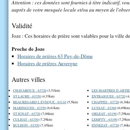
Attention : ces données sont fournies à titre indicatif, vou
auprès de votre mosquée locale et/ou au moyen de l'obser
Validité
Joze : Ces horaires de prière sont valables pour la ville d
Proche de Joze
Horaires de prières 63 Puy-de-Dôme
Horaires de prières Auvergne
Autres villes
CHAVAROUX - 63720
(3,51km)
LES MARTRES D ARTIER
ST LAURE - 63350
(4,35km)
ENTRAIGUES - 63720
(4
BEAUREGARD L EVEQUE - 63116
(5,5km)
CHAPPES - 63720
(6,36k
MARINGUES - 63350
(6,61km)
LUSSAT - 63360
(6,69km)
ST IGNAT - 63720
(7,06km)
ORLEAT - 63190
(7,29km
CULHAT - 63350
(7,29km)
LEMPTY - 63190
(7,29km
BULHON - 63350
(7,45km)
ENNEZAT - 63720
(7,46k