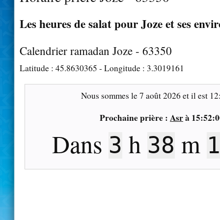
Les heures de salat pour Joze et ses envi
Calendrier ramadan Joze - 63350
Latitude :
45.8630365
- Longitude :
3.3019161
Nous sommes le
7 août 2026
et il est
12
Prochaine prière :
Asr
à
15:52:0
Dans
h
m
3
38