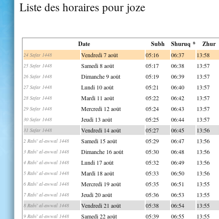
Liste des horaires pour joze
Date
Subh
Shuruq *
Zhur
Vendredi 7 août
05:16
06:37
13:58
24 Safar 1448
Samedi 8 août
05:17
06:38
13:57
25 Safar 1448
Dimanche 9 août
05:19
06:39
13:57
26 Safar 1448
Lundi 10 août
05:21
06:40
13:57
27 Safar 1448
Mardi 11 août
05:22
06:42
13:57
28 Safar 1448
Mercredi 12 août
05:24
06:43
13:57
29 Safar 1448
Jeudi 13 août
05:25
06:44
13:57
30 Safar 1448
Vendredi 14 août
05:27
06:45
13:56
31 Safar 1448
Samedi 15 août
05:29
06:47
13:56
2 Rabi' al-awwal 1448
Dimanche 16 août
05:30
06:48
13:56
3 Rabi' al-awwal 1448
Lundi 17 août
05:32
06:49
13:56
4 Rabi' al-awwal 1448
Mardi 18 août
05:33
06:50
13:56
5 Rabi' al-awwal 1448
Mercredi 19 août
05:35
06:51
13:55
6 Rabi' al-awwal 1448
Jeudi 20 août
05:36
06:53
13:55
7 Rabi' al-awwal 1448
Vendredi 21 août
05:38
06:54
13:55
8 Rabi' al-awwal 1448
Samedi 22 août
05:39
06:55
13:55
9 Rabi' al-awwal 1448