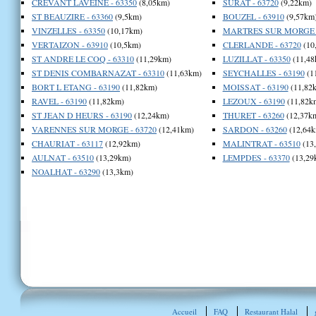
CREVANT LAVEINE - 63350
(8,05km)
SURAT - 63720
(9,22km)
ST BEAUZIRE - 63360
(9,5km)
BOUZEL - 63910
(9,57km
VINZELLES - 63350
(10,17km)
MARTRES SUR MORGE -
VERTAIZON - 63910
(10,5km)
CLERLANDE - 63720
(10
ST ANDRE LE COQ - 63310
(11,29km)
LUZILLAT - 63350
(11,48
ST DENIS COMBARNAZAT - 63310
(11,63km)
SEYCHALLES - 63190
(1
BORT L ETANG - 63190
(11,82km)
MOISSAT - 63190
(11,82
RAVEL - 63190
(11,82km)
LEZOUX - 63190
(11,82k
ST JEAN D HEURS - 63190
(12,24km)
THURET - 63260
(12,37k
VARENNES SUR MORGE - 63720
(12,41km)
SARDON - 63260
(12,64k
CHAURIAT - 63117
(12,92km)
MALINTRAT - 63510
(13
AULNAT - 63510
(13,29km)
LEMPDES - 63370
(13,29
NOALHAT - 63290
(13,3km)
Accueil
FAQ
Restaurant Halal