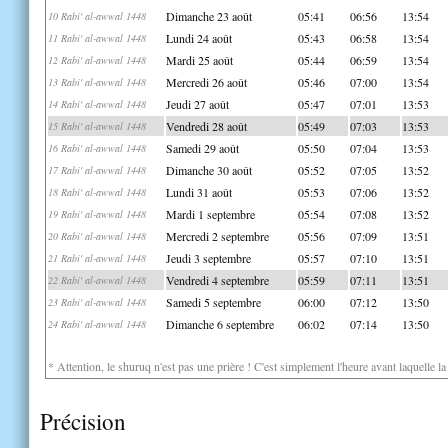
Dimanche 23 août
05:41
06:56
13:54
10 Rabi' al-awwal 1448
Lundi 24 août
05:43
06:58
13:54
11 Rabi' al-awwal 1448
Mardi 25 août
05:44
06:59
13:54
12 Rabi' al-awwal 1448
Mercredi 26 août
05:46
07:00
13:54
13 Rabi' al-awwal 1448
Jeudi 27 août
05:47
07:01
13:53
14 Rabi' al-awwal 1448
Vendredi 28 août
05:49
07:03
13:53
15 Rabi' al-awwal 1448
Samedi 29 août
05:50
07:04
13:53
16 Rabi' al-awwal 1448
Dimanche 30 août
05:52
07:05
13:52
17 Rabi' al-awwal 1448
Lundi 31 août
05:53
07:06
13:52
18 Rabi' al-awwal 1448
Mardi 1 septembre
05:54
07:08
13:52
19 Rabi' al-awwal 1448
Mercredi 2 septembre
05:56
07:09
13:51
20 Rabi' al-awwal 1448
Jeudi 3 septembre
05:57
07:10
13:51
21 Rabi' al-awwal 1448
Vendredi 4 septembre
05:59
07:11
13:51
22 Rabi' al-awwal 1448
Samedi 5 septembre
06:00
07:12
13:50
23 Rabi' al-awwal 1448
Dimanche 6 septembre
06:02
07:14
13:50
24 Rabi' al-awwal 1448
* Attention, le shuruq n'est pas une prière ! C'est simplement l'heure avant laquelle l
Précision