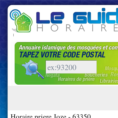
|
Horaire priere Joze - 63350