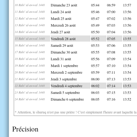
Dimanche 23 août
05:44
06:59
13:57
10 Rabi' al-awwal 1448
Lundi 24 août
05:46
07:00
13:56
11 Rabi' al-awwal 1448
Mardi 25 août
05:47
07:02
13:56
12 Rabi' al-awwal 1448
Mercredi 26 août
05:49
07:03
13:56
13 Rabi' al-awwal 1448
Jeudi 27 août
05:50
07:04
13:56
14 Rabi' al-awwal 1448
Vendredi 28 août
05:52
07:05
13:55
15 Rabi' al-awwal 1448
Samedi 29 août
05:53
07:06
13:55
16 Rabi' al-awwal 1448
Dimanche 30 août
05:55
07:08
13:55
17 Rabi' al-awwal 1448
Lundi 31 août
05:56
07:09
13:54
18 Rabi' al-awwal 1448
Mardi 1 septembre
05:57
07:10
13:54
19 Rabi' al-awwal 1448
Mercredi 2 septembre
05:59
07:11
13:54
20 Rabi' al-awwal 1448
Jeudi 3 septembre
06:00
07:13
13:53
21 Rabi' al-awwal 1448
Vendredi 4 septembre
06:02
07:14
13:53
22 Rabi' al-awwal 1448
Samedi 5 septembre
06:03
07:15
13:53
23 Rabi' al-awwal 1448
Dimanche 6 septembre
06:05
07:16
13:52
24 Rabi' al-awwal 1448
* Attention, le shuruq n'est pas une prière ! C'est simplement l'heure avant laquelle l
Précision