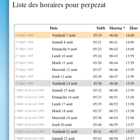
Liste des horaires pour perpezat
Date
Subh
Shuruq *
Zhur
Vendredi 7 août
05:19
06:40
14:00
24 Safar 1448
Samedi 8 août
05:21
06:41
14:00
25 Safar 1448
Dimanche 9 août
05:23
06:42
14:00
26 Safar 1448
Lundi 10 août
05:24
06:43
13:59
27 Safar 1448
Mardi 11 août
05:26
06:44
13:59
28 Safar 1448
Mercredi 12 août
05:27
06:46
13:59
29 Safar 1448
Jeudi 13 août
05:29
06:47
13:59
30 Safar 1448
Vendredi 14 août
05:30
06:48
13:59
31 Safar 1448
Samedi 15 août
05:32
06:49
13:59
2 Rabi' al-awwal 1448
Dimanche 16 août
05:33
06:51
13:58
3 Rabi' al-awwal 1448
Lundi 17 août
05:35
06:52
13:58
4 Rabi' al-awwal 1448
Mardi 18 août
05:37
06:53
13:58
5 Rabi' al-awwal 1448
Mercredi 19 août
05:38
06:54
13:58
6 Rabi' al-awwal 1448
Jeudi 20 août
05:40
06:55
13:57
7 Rabi' al-awwal 1448
Vendredi 21 août
05:41
06:57
13:57
8 Rabi' al-awwal 1448
Samedi 22 août
05:43
06:58
13:57
9 Rabi' al-awwal 1448