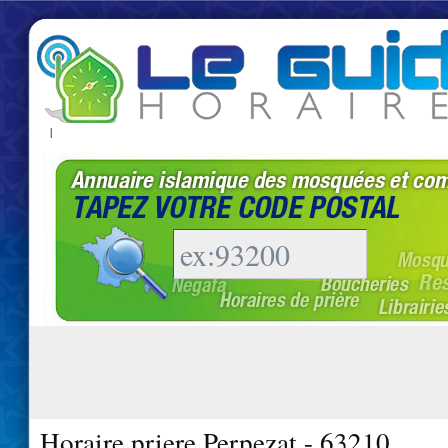
|
Horaire priere Perpezat - 63210