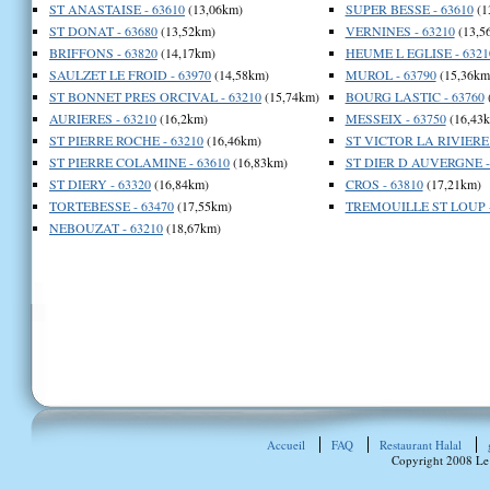
ST ANASTAISE - 63610
(13,06km)
SUPER BESSE - 63610
(1
ST DONAT - 63680
(13,52km)
VERNINES - 63210
(13,5
BRIFFONS - 63820
(14,17km)
HEUME L EGLISE - 6321
SAULZET LE FROID - 63970
(14,58km)
MUROL - 63790
(15,36km
ST BONNET PRES ORCIVAL - 63210
(15,74km)
BOURG LASTIC - 63760
AURIERES - 63210
(16,2km)
MESSEIX - 63750
(16,43
ST PIERRE ROCHE - 63210
(16,46km)
ST VICTOR LA RIVIERE 
ST PIERRE COLAMINE - 63610
(16,83km)
ST DIER D AUVERGNE -
ST DIERY - 63320
(16,84km)
CROS - 63810
(17,21km)
TORTEBESSE - 63470
(17,55km)
TREMOUILLE ST LOUP -
NEBOUZAT - 63210
(18,67km)
Accueil
FAQ
Restaurant Halal
Copyright 2008 Le