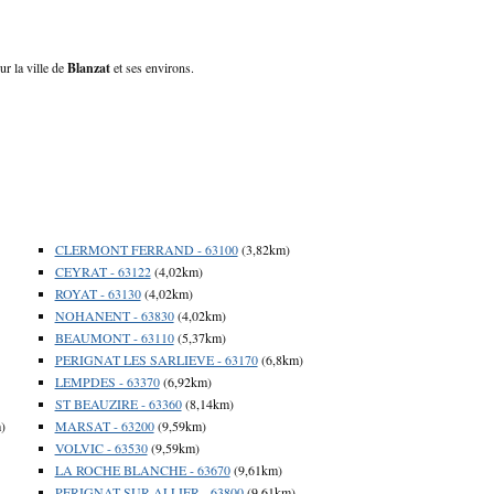
ur la ville de
Blanzat
et ses environs.
CLERMONT FERRAND - 63100
(3,82km)
CEYRAT - 63122
(4,02km)
ROYAT - 63130
(4,02km)
NOHANENT - 63830
(4,02km)
BEAUMONT - 63110
(5,37km)
PERIGNAT LES SARLIEVE - 63170
(6,8km)
LEMPDES - 63370
(6,92km)
ST BEAUZIRE - 63360
(8,14km)
)
MARSAT - 63200
(9,59km)
VOLVIC - 63530
(9,59km)
LA ROCHE BLANCHE - 63670
(9,61km)
PERIGNAT SUR ALLIER - 63800
(9,61km)