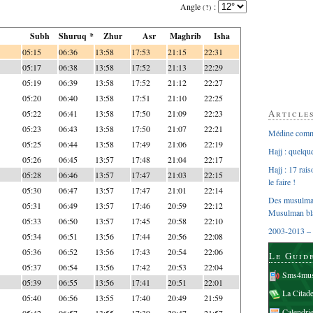
Angle
:
(?)
Subh
Shuruq *
Zhur
Asr
Maghrib
Isha
05:15
06:36
13:58
17:53
21:15
22:31
05:17
06:38
13:58
17:52
21:13
22:29
05:19
06:39
13:58
17:52
21:12
22:27
05:20
06:40
13:58
17:51
21:10
22:25
Article
05:22
06:41
13:58
17:50
21:09
22:23
05:23
06:43
13:58
17:50
21:07
22:21
Médine comme
05:25
06:44
13:58
17:49
21:06
22:19
Hajj : quelq
05:26
06:45
13:57
17:48
21:04
22:17
Hajj : 17 rai
05:28
06:46
13:57
17:47
21:03
22:15
le faire !
05:30
06:47
13:57
17:47
21:01
22:14
Des musulman
05:31
06:49
13:57
17:46
20:59
22:12
Musulman bl
05:33
06:50
13:57
17:45
20:58
22:10
2003-2013 – 
05:34
06:51
13:56
17:44
20:56
22:08
05:36
06:52
13:56
17:43
20:54
22:06
Le Guid
05:37
06:54
13:56
17:42
20:53
22:04
Sms4mus
05:39
06:55
13:56
17:41
20:51
22:01
La Citad
05:40
06:56
13:55
17:40
20:49
21:59
Calendri
05:42
06:57
13:55
17:39
20:47
21:57