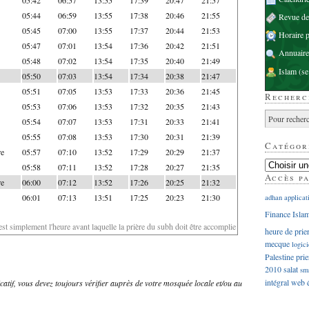
05:44
06:59
13:55
17:38
20:46
21:55
Revue d
05:45
07:00
13:55
17:37
20:44
21:53
Horaire p
05:47
07:01
13:54
17:36
20:42
21:51
Annuaire
05:48
07:02
13:54
17:35
20:40
21:49
Islam
(se
05:50
07:03
13:54
17:34
20:38
21:47
05:51
07:05
13:53
17:33
20:36
21:45
Recherc
05:53
07:06
13:53
17:32
20:35
21:43
05:54
07:07
13:53
17:31
20:33
21:41
05:55
07:08
13:53
17:30
20:31
21:39
Catégor
re
05:57
07:10
13:52
17:29
20:29
21:37
05:58
07:11
13:52
17:28
20:27
21:35
Accès p
re
06:00
07:12
13:52
17:26
20:25
21:32
06:01
07:13
13:51
17:25
20:23
21:30
adhan
applicat
Finance Isla
'est simplement l'heure avant laquelle la prière du subh doit être accomplie
heure de prie
mecque
logici
Palestine
prie
2010
salat
sm
intégral
web
dicatif, vous devez toujours vérifier auprès de votre mosquée locale et/ou au