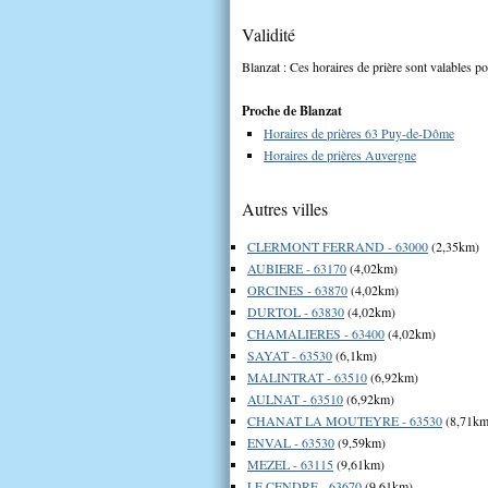
Validité
Blanzat : Ces horaires de prière sont valables po
Proche de Blanzat
Horaires de prières 63 Puy-de-Dôme
Horaires de prières Auvergne
Autres villes
CLERMONT FERRAND - 63000
(2,35km)
AUBIERE - 63170
(4,02km)
ORCINES - 63870
(4,02km)
DURTOL - 63830
(4,02km)
CHAMALIERES - 63400
(4,02km)
SAYAT - 63530
(6,1km)
MALINTRAT - 63510
(6,92km)
AULNAT - 63510
(6,92km)
CHANAT LA MOUTEYRE - 63530
(8,71km
ENVAL - 63530
(9,59km)
MEZEL - 63115
(9,61km)
LE CENDRE - 63670
(9,61km)