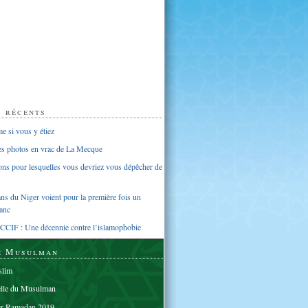
s récents
 si vous y étiez
ues photos en vrac de La Mecque
sons pour lesquelles vous devriez vous dépêcher de
s du Niger voient pour la première fois un
anc
CCIF : Une décennie contre l’islamophobie
e Musulman
lim
elle du Musulman
er Ramadan 2019