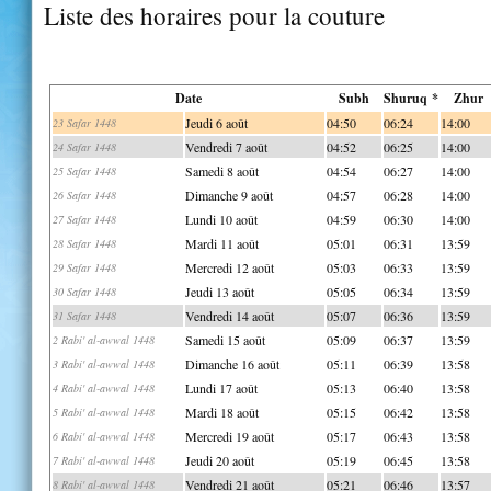
Liste des horaires pour la couture
Date
Subh
Shuruq *
Zhur
Jeudi 6 août
04:50
06:24
14:00
23 Safar 1448
Vendredi 7 août
04:52
06:25
14:00
24 Safar 1448
Samedi 8 août
04:54
06:27
14:00
25 Safar 1448
Dimanche 9 août
04:57
06:28
14:00
26 Safar 1448
Lundi 10 août
04:59
06:30
14:00
27 Safar 1448
Mardi 11 août
05:01
06:31
13:59
28 Safar 1448
Mercredi 12 août
05:03
06:33
13:59
29 Safar 1448
Jeudi 13 août
05:05
06:34
13:59
30 Safar 1448
Vendredi 14 août
05:07
06:36
13:59
31 Safar 1448
Samedi 15 août
05:09
06:37
13:59
2 Rabi' al-awwal 1448
Dimanche 16 août
05:11
06:39
13:58
3 Rabi' al-awwal 1448
Lundi 17 août
05:13
06:40
13:58
4 Rabi' al-awwal 1448
Mardi 18 août
05:15
06:42
13:58
5 Rabi' al-awwal 1448
Mercredi 19 août
05:17
06:43
13:58
6 Rabi' al-awwal 1448
Jeudi 20 août
05:19
06:45
13:58
7 Rabi' al-awwal 1448
Vendredi 21 août
05:21
06:46
13:57
8 Rabi' al-awwal 1448