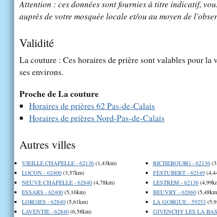
Attention : ces données sont fournies à titre indicatif, vou
auprès de votre mosquée locale et/ou au moyen de l'obser
Validité
La couture : Ces horaires de prière sont valables pour la 
ses environs.
Proche de La couture
Horaires de prières 62 Pas-de-Calais
Horaires de prières Nord-Pas-de-Calais
Autres villes
VIEILLE CHAPELLE - 62136
(1,43km)
RICHEBOURG - 62136
(3
LOCON - 62400
(3,57km)
FESTUBERT - 62149
(4,4
NEUVE CHAPELLE - 62840
(4,78km)
LESTREM - 62136
(4,99k
ESSARS - 62400
(5,16km)
BEUVRY - 62660
(5,48km
LORGIES - 62840
(5,61km)
LA GORGUE - 59253
(5,
LAVENTIE - 62840
(6,58km)
GIVENCHY LES LA BASS