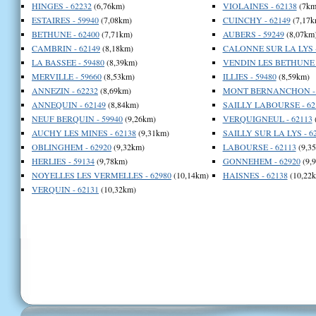
HINGES - 62232
(6,76km)
VIOLAINES - 62138
(7km
ESTAIRES - 59940
(7,08km)
CUINCHY - 62149
(7,17k
BETHUNE - 62400
(7,71km)
AUBERS - 59249
(8,07km
CAMBRIN - 62149
(8,18km)
CALONNE SUR LA LYS -
LA BASSEE - 59480
(8,39km)
VENDIN LES BETHUNE -
MERVILLE - 59660
(8,53km)
ILLIES - 59480
(8,59km)
ANNEZIN - 62232
(8,69km)
MONT BERNANCHON - 
ANNEQUIN - 62149
(8,84km)
SAILLY LABOURSE - 62
NEUF BERQUIN - 59940
(9,26km)
VERQUIGNEUL - 62113
AUCHY LES MINES - 62138
(9,31km)
SAILLY SUR LA LYS - 6
OBLINGHEM - 62920
(9,32km)
LABOURSE - 62113
(9,3
HERLIES - 59134
(9,78km)
GONNEHEM - 62920
(9,
NOYELLES LES VERMELLES - 62980
(10,14km)
HAISNES - 62138
(10,22
VERQUIN - 62131
(10,32km)