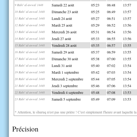
Samedi 22 août
05:23
06:48
13:57
9 Rabi' al-awwal 1448
Dimanche 23 août
05:25
06:49
13:57
10 Rabi' al-awwal 1448
Lundi 24 août
05:27
06:51
13:57
11 Rabi' al-awwal 1448
Mardi 25 août
05:29
06:52
13:56
12 Rabi' al-awwal 1448
Mercredi 26 août
05:31
06:54
13:56
13 Rabi' al-awwal 1448
Jeudi 27 août
05:33
06:55
13:56
14 Rabi' al-awwal 1448
Vendredi 28 août
05:35
06:57
13:55
15 Rabi' al-awwal 1448
Samedi 29 août
05:37
06:59
13:55
16 Rabi' al-awwal 1448
Dimanche 30 août
05:38
07:00
13:55
17 Rabi' al-awwal 1448
Lundi 31 août
05:40
07:02
13:54
18 Rabi' al-awwal 1448
Mardi 1 septembre
05:42
07:03
13:54
19 Rabi' al-awwal 1448
Mercredi 2 septembre
05:44
07:05
13:54
20 Rabi' al-awwal 1448
Jeudi 3 septembre
05:46
07:06
13:54
21 Rabi' al-awwal 1448
Vendredi 4 septembre
05:48
07:08
13:53
22 Rabi' al-awwal 1448
Samedi 5 septembre
05:49
07:09
13:53
23 Rabi' al-awwal 1448
* Attention, le shuruq n'est pas une prière ! C'est simplement l'heure avant laquelle l
Précision