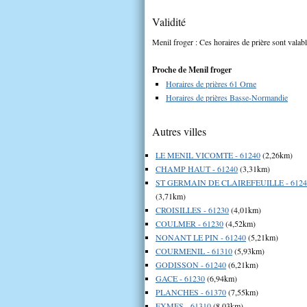
Validité
Menil froger : Ces horaires de prière sont valabl
Proche de Menil froger
Horaires de prières 61 Orne
Horaires de prières Basse-Normandie
Autres villes
LE MENIL VICOMTE - 61240
(2,26km)
CHAMP HAUT - 61240
(3,31km)
ST GERMAIN DE CLAIREFEUILLE - 6124
(3,71km)
CROISILLES - 61230
(4,01km)
COULMER - 61230
(4,52km)
NONANT LE PIN - 61240
(5,21km)
COURMENIL - 61310
(5,93km)
GODISSON - 61240
(6,21km)
GACE - 61230
(6,94km)
PLANCHES - 61370
(7,55km)
EXMES - 61310
(8,03km)