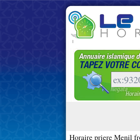
|
Horaire priere Menil f