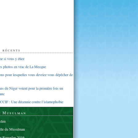
s récents
 si vous y étiez
ues photos en vrac de La Mecque
sons pour lesquelles vous devriez vous dépêcher de
s du Niger voient pour la première fois un
anc
CCIF : Une décennie contre l’islamophobie
e Musulman
lim
elle du Musulman
er Ramadan 2019