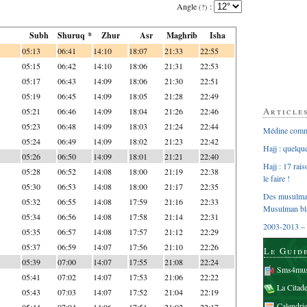
Angle
:
(?)
Subh
Shuruq *
Zhur
Asr
Maghrib
Isha
05:13
06:41
14:10
18:07
21:33
22:55
05:15
06:42
14:10
18:06
21:31
22:53
05:17
06:43
14:09
18:06
21:30
22:51
05:19
06:45
14:09
18:05
21:28
22:49
Article
05:21
06:46
14:09
18:04
21:26
22:46
05:23
06:48
14:09
18:03
21:24
22:44
Médine comme
05:24
06:49
14:09
18:02
21:23
22:42
Hajj : quelq
05:26
06:50
14:09
18:01
21:21
22:40
Hajj : 17 rai
05:28
06:52
14:08
18:00
21:19
22:38
le faire !
05:30
06:53
14:08
18:00
21:17
22:35
Des musulman
05:32
06:55
14:08
17:59
21:16
22:33
Musulman bl
05:34
06:56
14:08
17:58
21:14
22:31
2003-2013 – 
05:35
06:57
14:08
17:57
21:12
22:29
05:37
06:59
14:07
17:56
21:10
22:26
Le Guid
05:39
07:00
14:07
17:55
21:08
22:24
Sms4mus
05:41
07:02
14:07
17:53
21:06
22:22
La Citad
05:43
07:03
14:07
17:52
21:04
22:19
Calendri
05:44
07:04
14:06
17:51
21:02
22:17