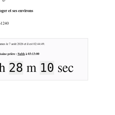
oger et ses environs
 61240
mes le
7 août 2026
et il est
02:44:50
.
haine prière :
Subh
à
03:13:00
h
m
sec
28
9