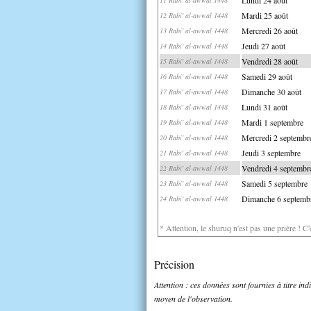
Mardi 25 août
12 Rabi' al-awwal 1448
Mercredi 26 août
13 Rabi' al-awwal 1448
Jeudi 27 août
14 Rabi' al-awwal 1448
Vendredi 28 août
15 Rabi' al-awwal 1448
Samedi 29 août
16 Rabi' al-awwal 1448
Dimanche 30 août
17 Rabi' al-awwal 1448
Lundi 31 août
18 Rabi' al-awwal 1448
Mardi 1 septembre
19 Rabi' al-awwal 1448
Mercredi 2 septembr
20 Rabi' al-awwal 1448
Jeudi 3 septembre
21 Rabi' al-awwal 1448
Vendredi 4 septembr
22 Rabi' al-awwal 1448
Samedi 5 septembre
23 Rabi' al-awwal 1448
Dimanche 6 septemb
24 Rabi' al-awwal 1448
* Attention, le shuruq n'est pas une prière ! C
Précision
Attention : ces données sont fournies à titre in
moyen de l'observation.