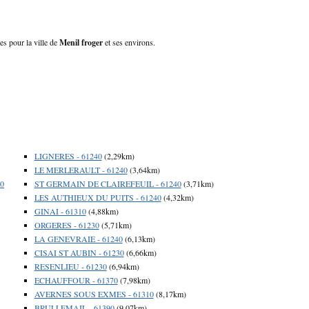
es pour la ville de
Menil froger
et ses environs.
LIGNERES - 61240
(2,29km)
LE MERLERAULT - 61240
(3,64km)
0
ST GERMAIN DE CLAIREFEUIL - 61240
(3,71km)
LES AUTHIEUX DU PUITS - 61240
(4,32km)
GINAI - 61310
(4,88km)
ORGERES - 61230
(5,71km)
LA GENEVRAIE - 61240
(6,13km)
CISAI ST AUBIN - 61230
(6,66km)
RESENLIEU - 61230
(6,94km)
ECHAUFFOUR - 61370
(7,98km)
AVERNES SOUS EXMES - 61310
(8,17km)
BRULLEMAIL - 61390
(9,07km)