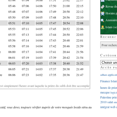
05:46
07:06
14:06
17:50
21:00
22:15
Revue d
05:48
07:07
14:06
17:49
20:58
22:12
Horaire p
05:50
07:09
14:05
17:48
20:56
22:10
Annuaire
05:51
07:10
14:05
17:47
20:54
22:08
Islam
(se
05:53
07:11
14:05
17:45
20:52
22:06
05:55
07:13
14:05
17:44
20:50
22:03
Recherc
05:56
07:14
14:04
17:43
20:48
22:01
05:58
07:16
14:04
17:42
20:46
21:59
e
06:00
07:17
14:04
17:41
20:44
21:56
Catégor
06:01
07:19
14:03
17:39
20:42
21:54
e
06:03
07:20
14:03
17:38
20:40
21:52
Accès p
06:05
07:21
14:03
17:37
20:38
21:49
re
06:06
07:23
14:02
17:35
20:36
21:47
adhan
applicat
Finance Isla
'est simplement l'heure avant laquelle la prière du subh doit être accomplie
heure de prie
mecque
logici
Palestine
prie
2010
salat
sm
intégral
web
dicatif, vous devez toujours vérifier auprès de votre mosquée locale et/ou au