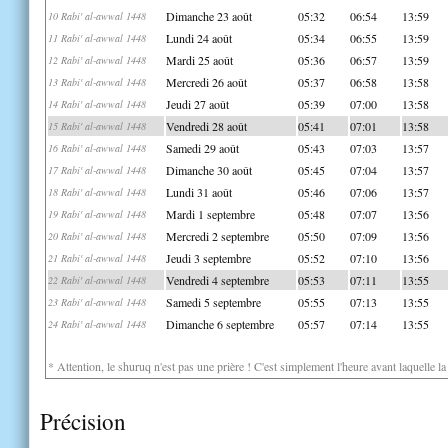
Dimanche 23 août
05:32
06:54
13:59
10 Rabi' al-awwal 1448
Lundi 24 août
05:34
06:55
13:59
11 Rabi' al-awwal 1448
Mardi 25 août
05:36
06:57
13:59
12 Rabi' al-awwal 1448
Mercredi 26 août
05:37
06:58
13:58
13 Rabi' al-awwal 1448
Jeudi 27 août
05:39
07:00
13:58
14 Rabi' al-awwal 1448
Vendredi 28 août
05:41
07:01
13:58
15 Rabi' al-awwal 1448
Samedi 29 août
05:43
07:03
13:57
16 Rabi' al-awwal 1448
Dimanche 30 août
05:45
07:04
13:57
17 Rabi' al-awwal 1448
Lundi 31 août
05:46
07:06
13:57
18 Rabi' al-awwal 1448
Mardi 1 septembre
05:48
07:07
13:56
19 Rabi' al-awwal 1448
Mercredi 2 septembre
05:50
07:09
13:56
20 Rabi' al-awwal 1448
Jeudi 3 septembre
05:52
07:10
13:56
21 Rabi' al-awwal 1448
Vendredi 4 septembre
05:53
07:11
13:55
22 Rabi' al-awwal 1448
Samedi 5 septembre
05:55
07:13
13:55
23 Rabi' al-awwal 1448
Dimanche 6 septembre
05:57
07:14
13:55
24 Rabi' al-awwal 1448
* Attention, le shuruq n'est pas une prière ! C'est simplement l'heure avant laquelle l
Précision