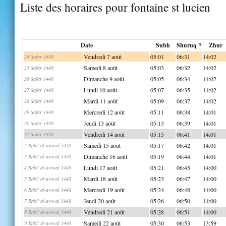
Liste des horaires pour fontaine st lucien
Date
Subh
Shuruq *
Zhur
Vendredi 7 août
05:01
06:31
14:02
24 Safar 1448
Samedi 8 août
05:03
06:32
14:02
25 Safar 1448
Dimanche 9 août
05:05
06:34
14:02
26 Safar 1448
Lundi 10 août
05:07
06:35
14:02
27 Safar 1448
Mardi 11 août
05:09
06:37
14:02
28 Safar 1448
Mercredi 12 août
05:11
06:38
14:01
29 Safar 1448
Jeudi 13 août
05:13
06:39
14:01
30 Safar 1448
Vendredi 14 août
05:15
06:41
14:01
31 Safar 1448
Samedi 15 août
05:17
06:42
14:01
2 Rabi' al-awwal 1448
Dimanche 16 août
05:19
06:44
14:01
3 Rabi' al-awwal 1448
Lundi 17 août
05:21
06:45
14:00
4 Rabi' al-awwal 1448
Mardi 18 août
05:23
06:47
14:00
5 Rabi' al-awwal 1448
Mercredi 19 août
05:24
06:48
14:00
6 Rabi' al-awwal 1448
Jeudi 20 août
05:26
06:50
14:00
7 Rabi' al-awwal 1448
Vendredi 21 août
05:28
06:51
14:00
8 Rabi' al-awwal 1448
Samedi 22 août
05:30
06:53
13:59
9 Rabi' al-awwal 1448