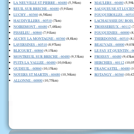
LA NEUVILLE ST PIERRE - 60480
(5,39km)
MAULERS - 60480
(5,59k
REUIL SUR BRECHE - 60480
(5,91km)
SAUQUEUSE ST LUCIEN 
LUCHY - 60360
(6,58km)
FOUQUEROLLES - 6051
HAUDIVILLERS - 60510
(7km)
LACHAUSSEE DU BOIS D
NOIREMONT - 60480
(7,48km)
TROISSEREUX - 60112
(
PISSELEU - 60860
(7,91km)
FOUQUENIES - 60000
(8
AUCHY LA MONTAGNE - 60360
(8,8km)
THERDONNE - 60510
(8,
LAVERSINES - 60510
(8,97km)
BEAUVAIS - 60000
(9,03
BLICOURT - 60860
(9,15km)
LE FAY ST QUENTIN - 6
MONTREUIL SUR BRECHE - 60480
(9,33km)
FROISSY - 60480
(9,43km
PUITS LA VALLEE - 60480
(10,04km)
HERCHIES - 60112
(10,0
OUDEUIL - 60860
(10,15km)
FRANCASTEL - 60480
(1
NOYERS ST MARTIN - 60480
(10,36km)
ROTANGY - 60360
(10,4
ALLONNE - 60000
(10,75km)