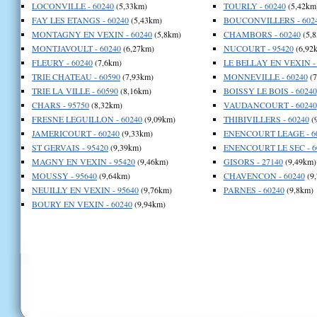
LOCONVILLE - 60240
(5,33km)
TOURLY - 60240
(5,42km
FAY LES ETANGS - 60240
(5,43km)
BOUCONVILLERS - 602
MONTAGNY EN VEXIN - 60240
(5,8km)
CHAMBORS - 60240
(5,
MONTJAVOULT - 60240
(6,27km)
NUCOURT - 95420
(6,92
FLEURY - 60240
(7,6km)
LE BELLAY EN VEXIN - 
TRIE CHATEAU - 60590
(7,93km)
MONNEVILLE - 60240
(7
TRIE LA VILLE - 60590
(8,16km)
BOISSY LE BOIS - 60240
CHARS - 95750
(8,32km)
VAUDANCOURT - 60240
FRESNE LEGUILLON - 60240
(9,09km)
THIBIVILLERS - 60240
(
JAMERICOURT - 60240
(9,33km)
ENENCOURT LEAGE - 6
ST GERVAIS - 95420
(9,39km)
ENENCOURT LE SEC - 6
MAGNY EN VEXIN - 95420
(9,46km)
GISORS - 27140
(9,49km)
MOUSSY - 95640
(9,64km)
CHAVENCON - 60240
(9
NEUILLY EN VEXIN - 95640
(9,76km)
PARNES - 60240
(9,8km)
BOURY EN VEXIN - 60240
(9,94km)