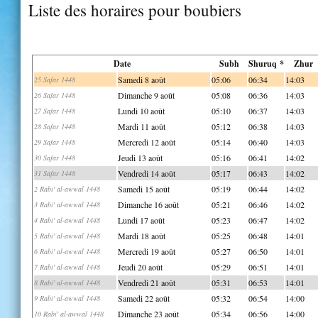
Liste des horaires pour boubiers
Date
Subh
Shuruq *
Zhur
Samedi 8 août
05:06
06:34
14:03
25 Safar 1448
Dimanche 9 août
05:08
06:36
14:03
26 Safar 1448
Lundi 10 août
05:10
06:37
14:03
27 Safar 1448
Mardi 11 août
05:12
06:38
14:03
28 Safar 1448
Mercredi 12 août
05:14
06:40
14:03
29 Safar 1448
Jeudi 13 août
05:16
06:41
14:02
30 Safar 1448
Vendredi 14 août
05:17
06:43
14:02
31 Safar 1448
Samedi 15 août
05:19
06:44
14:02
2 Rabi' al-awwal 1448
Dimanche 16 août
05:21
06:46
14:02
3 Rabi' al-awwal 1448
Lundi 17 août
05:23
06:47
14:02
4 Rabi' al-awwal 1448
Mardi 18 août
05:25
06:48
14:01
5 Rabi' al-awwal 1448
Mercredi 19 août
05:27
06:50
14:01
6 Rabi' al-awwal 1448
Jeudi 20 août
05:29
06:51
14:01
7 Rabi' al-awwal 1448
Vendredi 21 août
05:31
06:53
14:01
8 Rabi' al-awwal 1448
Samedi 22 août
05:32
06:54
14:00
9 Rabi' al-awwal 1448
Dimanche 23 août
05:34
06:56
14:00
10 Rabi' al-awwal 1448