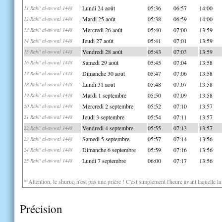
Lundi 24 août
05:36
06:57
14:00
11 Rabi' al-awwal 1448
Mardi 25 août
05:38
06:59
14:00
12 Rabi' al-awwal 1448
Mercredi 26 août
05:40
07:00
13:59
13 Rabi' al-awwal 1448
Jeudi 27 août
05:41
07:01
13:59
14 Rabi' al-awwal 1448
Vendredi 28 août
05:43
07:03
13:59
15 Rabi' al-awwal 1448
Samedi 29 août
05:45
07:04
13:58
16 Rabi' al-awwal 1448
Dimanche 30 août
05:47
07:06
13:58
17 Rabi' al-awwal 1448
Lundi 31 août
05:48
07:07
13:58
18 Rabi' al-awwal 1448
Mardi 1 septembre
05:50
07:09
13:58
19 Rabi' al-awwal 1448
Mercredi 2 septembre
05:52
07:10
13:57
20 Rabi' al-awwal 1448
Jeudi 3 septembre
05:54
07:11
13:57
21 Rabi' al-awwal 1448
Vendredi 4 septembre
05:55
07:13
13:57
22 Rabi' al-awwal 1448
Samedi 5 septembre
05:57
07:14
13:56
23 Rabi' al-awwal 1448
Dimanche 6 septembre
05:59
07:16
13:56
24 Rabi' al-awwal 1448
Lundi 7 septembre
06:00
07:17
13:56
25 Rabi' al-awwal 1448
* Attention, le shuruq n'est pas une prière ! C'est simplement l'heure avant laquelle l
Précision