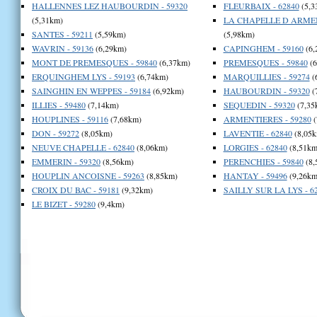
HALLENNES LEZ HAUBOURDIN - 59320
FLEURBAIX - 62840
(5,3
(5,31km)
LA CHAPELLE D ARMEN
SANTES - 59211
(5,59km)
(5,98km)
WAVRIN - 59136
(6,29km)
CAPINGHEM - 59160
(6,
MONT DE PREMESQUES - 59840
(6,37km)
PREMESQUES - 59840
(6
ERQUINGHEM LYS - 59193
(6,74km)
MARQUILLIES - 59274
(
SAINGHIN EN WEPPES - 59184
(6,92km)
HAUBOURDIN - 59320
(
ILLIES - 59480
(7,14km)
SEQUEDIN - 59320
(7,35
HOUPLINES - 59116
(7,68km)
ARMENTIERES - 59280
(
DON - 59272
(8,05km)
LAVENTIE - 62840
(8,05k
NEUVE CHAPELLE - 62840
(8,06km)
LORGIES - 62840
(8,51km
EMMERIN - 59320
(8,56km)
PERENCHIES - 59840
(8,
HOUPLIN ANCOISNE - 59263
(8,85km)
HANTAY - 59496
(9,26km
CROIX DU BAC - 59181
(9,32km)
SAILLY SUR LA LYS - 6
LE BIZET - 59280
(9,4km)