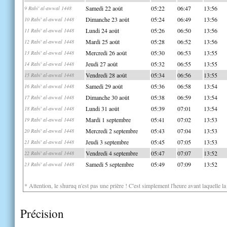
Samedi 22 août
05:22
06:47
13:56
9 Rabi' al-awwal 1448
Dimanche 23 août
05:24
06:49
13:56
10 Rabi' al-awwal 1448
Lundi 24 août
05:26
06:50
13:56
11 Rabi' al-awwal 1448
Mardi 25 août
05:28
06:52
13:56
12 Rabi' al-awwal 1448
Mercredi 26 août
05:30
06:53
13:55
13 Rabi' al-awwal 1448
Jeudi 27 août
05:32
06:55
13:55
14 Rabi' al-awwal 1448
Vendredi 28 août
05:34
06:56
13:55
15 Rabi' al-awwal 1448
Samedi 29 août
05:36
06:58
13:54
16 Rabi' al-awwal 1448
Dimanche 30 août
05:38
06:59
13:54
17 Rabi' al-awwal 1448
Lundi 31 août
05:39
07:01
13:54
18 Rabi' al-awwal 1448
Mardi 1 septembre
05:41
07:02
13:53
19 Rabi' al-awwal 1448
Mercredi 2 septembre
05:43
07:04
13:53
20 Rabi' al-awwal 1448
Jeudi 3 septembre
05:45
07:05
13:53
21 Rabi' al-awwal 1448
Vendredi 4 septembre
05:47
07:07
13:52
22 Rabi' al-awwal 1448
Samedi 5 septembre
05:49
07:09
13:52
23 Rabi' al-awwal 1448
* Attention, le shuruq n'est pas une prière ! C'est simplement l'heure avant laquelle l
Précision