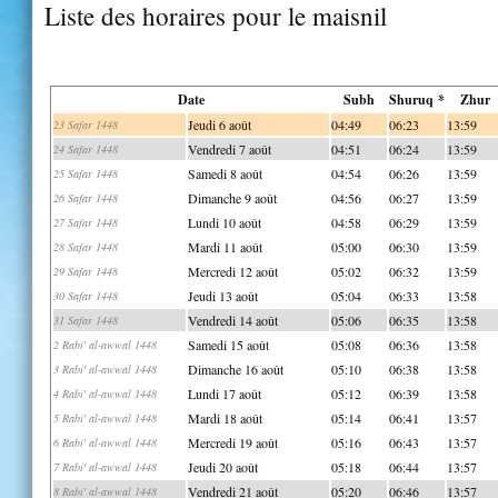
Liste des horaires pour le maisnil
Date
Subh
Shuruq *
Zhur
Jeudi 6 août
04:49
06:23
13:59
23 Safar 1448
Vendredi 7 août
04:51
06:24
13:59
24 Safar 1448
Samedi 8 août
04:54
06:26
13:59
25 Safar 1448
Dimanche 9 août
04:56
06:27
13:59
26 Safar 1448
Lundi 10 août
04:58
06:29
13:59
27 Safar 1448
Mardi 11 août
05:00
06:30
13:59
28 Safar 1448
Mercredi 12 août
05:02
06:32
13:59
29 Safar 1448
Jeudi 13 août
05:04
06:33
13:58
30 Safar 1448
Vendredi 14 août
05:06
06:35
13:58
31 Safar 1448
Samedi 15 août
05:08
06:36
13:58
2 Rabi' al-awwal 1448
Dimanche 16 août
05:10
06:38
13:58
3 Rabi' al-awwal 1448
Lundi 17 août
05:12
06:39
13:58
4 Rabi' al-awwal 1448
Mardi 18 août
05:14
06:41
13:57
5 Rabi' al-awwal 1448
Mercredi 19 août
05:16
06:43
13:57
6 Rabi' al-awwal 1448
Jeudi 20 août
05:18
06:44
13:57
7 Rabi' al-awwal 1448
Vendredi 21 août
05:20
06:46
13:57
8 Rabi' al-awwal 1448